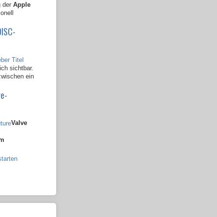
g der
Apple
ionell
DISC-
ch sichtbar.
zwischen ein
re-
Valve
am
tarten