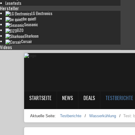
Lesertests
Hersteller
LG Electronics
be quiet!
Seasonic
EIZO
Sharkoon
Corsair
Videos
STARTSEITE
NEWS
DEALS
TESTBERICHTE
Aktuelle Seite:
Testberichte
/
Wasserkühlung
/
Test: 