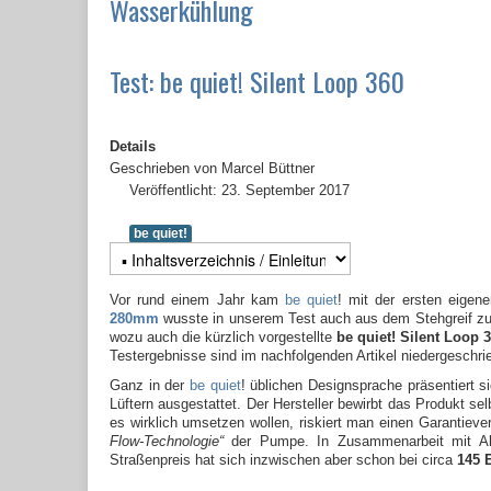
Wasserkühlung
Test: be quiet! Silent Loop 360
Details
Geschrieben von
Marcel Büttner
Veröffentlicht: 23. September 2017
be quiet!
Vor rund einem Jahr kam
be quiet
! mit der ersten eigen
280mm
wusste in unserem Test auch aus dem Stehgreif zu
wozu auch die kürzlich vorgestellte
be quiet! Silent Loop
Testergebnisse sind im nachfolgenden Artikel niedergeschri
Ganz in der
be quiet
! üblichen Designsprache präsentiert 
Lüftern ausgestattet. Der Hersteller bewirbt das Produkt sel
es wirklich umsetzen wollen, riskiert man einen Garantieverl
Flow-Technologie“
der Pumpe. In Zusammenarbeit mit Alph
Straßenpreis hat sich inzwischen aber schon bei circa
145 