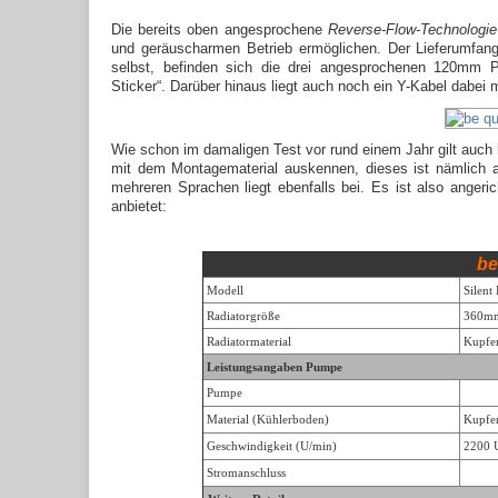
Die bereits oben angesprochene
Reverse-Flow-Technologie
und geräuscharmen Betrieb ermöglichen. Der Lieferumfan
selbst, befinden sich die drei angesprochenen 120mm 
Sticker“. Darüber hinaus liegt auch noch ein Y-Kabel dabe
Wie schon im damaligen Test vor rund einem Jahr gilt auch 
mit dem Montagematerial auskennen, dieses ist nämlich abs
mehreren Sprachen liegt ebenfalls bei. Es ist also angeri
anbietet:
be
Modell
Silent
Radiatorgröße
360m
Radiatormaterial
Kupfe
Leistungsangaben Pumpe
Pumpe
Material (Kühlerboden)
Kupfer
Geschwindigkeit (U/min)
2200 
Stromanschluss