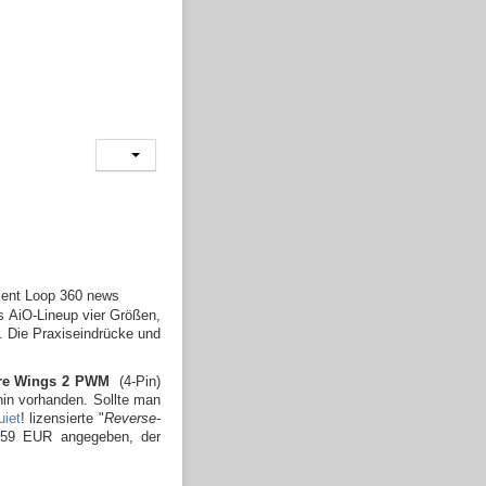
 AiO-Lineup vier Größen,
. Die Praxiseindrücke und
e Wings 2
PWM
(4-Pin)
rhin vorhanden. Sollte man
uiet
! lizensierte "
Reverse-
 159 EUR angegeben, der