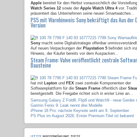
Apple
bereitet für den Herbst voraussichtlich die Vorstellun
Watch Series 12
sowie der
Apple Watch Ultra 4
vor. Tradit
präsentiert das Unternehmen seine neuen Smartwatches...
PS5 mit Warnhinweis: Sony bekräftigt das Aus der 
Version
Sony
macht seine Digitalstrategie offenbar unmissverständli
Auf neuen Verpackungen der
Playstation 5
befindet sich in
Hinweis, der Käufer bereits vor dem Auspacken...
Steam Frame: Valve veröffentlicht zentrale Softwa
Bausteine
hat mit
Lepton
und
FEX
zwei zentrale Komponenten der
Softwareplattform für die
Steam Frame
öffentlich über
Ste
bereitgestellt. Die Freigabe richtet sich in erster Linie an...
Samsung Galaxy Z Fold8, Flip8 und Watch9 - neue Geräte s
Garmin Fenix 9: Leak nennt drei Modelle
iPhone 18 Pro: nächste Keynote wohl am 9. September
PS Plus im August 2026: Erster Premium-Titel ist bekannt
LETZTE
WASSERKÜHLUNG-TESTS