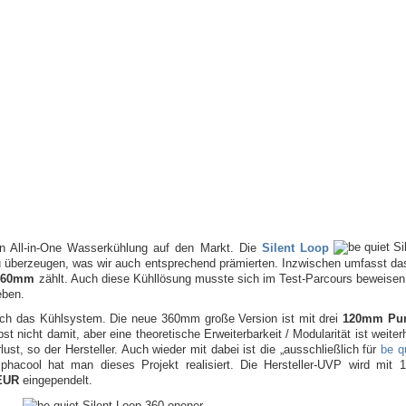
en All-in-One Wasserkühlung auf den Markt. Die
Silent Loop
 überzeugen, was wir auch entsprechend prämierten. Inzwischen umfasst das
 360mm
zählt. Auch diese Kühllösung musste sich im Test-Parcours beweisen
eben.
sich das Kühlsystem. Die neue 360mm große Version ist mit drei
120mm Pur
bst nicht damit, aber eine theoretische Erweiterbarkeit / Modularität ist weite
ust, so der Hersteller. Auch wieder mit dabei ist die „ausschließlich für
be q
acool hat man dieses Projekt realisiert. Die Hersteller-UVP wird mit
EUR
eingependelt.