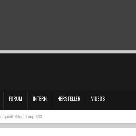
FORUM
INTERN
HERSTELLER
VIDEOS
be quiet! Silent Loop 360