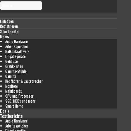
Einloggen
Registrieren
Startseite
News
Audio Hardware
Arbeitsspeicher
Balkonkraftwerk
Eingabegeräte
Gehäuse
Grafikkarten
Gaming-Stühle
Gaming
Kopfhörer & Lautsprecher
Monitore
Mainboards
CPU und Prozessor
SSD, HDDs und mehr
Smart Home
Deals
Testberichte
Audio Hardware
Arbeitsspeicher
Eingabegeräte