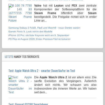
Valve
hat mit
Lepton
und
FEX
zwei zentrale
Komponenten der Softwareplattform für die
Steam Frame
öffentlich über
Steam
bereitgestellt. Die Freigabe richtet sich in erster
Linie an...
Samsung Galaxy Z Fold8, Flip8 und Watch9 - neue Geräte starten
Garmin Fenix 9: Leak nennt drei Modelle
iPhone 18 Pro: nächste Keynote wohl am 9. September
PS Plus im August 2026: Erster Premium-Titel ist bekannt
LETZTE
HANDY TESTBERICHTE
Test: Apple Watch Ultra 2 - smarter Dauerläufer im Test
Die
Apple Watch Ultra 2
ist vor allem eins: Die
sanfte Evolution des Vorgängers. Äußerlich
ändert sich nichts. Wir schauen uns also
insbesondere die inneren Werte an. Wir haben
seit dem...
Test: Gigaset GS290 Smartphone