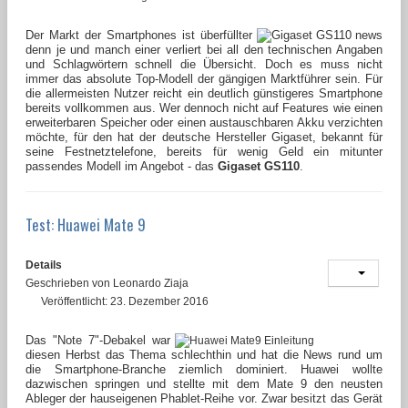
Der Markt der Smartphones ist überfüllter
denn je und manch einer verliert bei all den technischen Angaben
und Schlagwörtern schnell die Übersicht. Doch es muss nicht
immer das absolute Top-Modell der gängigen Marktführer sein. Für
die allermeisten Nutzer reicht ein deutlich günstigeres Smartphone
bereits vollkommen aus. Wer dennoch nicht auf Features wie einen
erweiterbaren Speicher oder einen austauschbaren Akku verzichten
möchte, für den hat der deutsche Hersteller Gigaset, bekannt für
seine Festnetztelefone, bereits für wenig Geld ein mitunter
passendes Modell im Angebot - das
Gigaset GS110
.
Test: Huawei Mate 9
Details
Geschrieben von
Leonardo Ziaja
Veröffentlicht: 23. Dezember 2016
Das "Note 7"-Debakel war
diesen Herbst
das Thema schlechthin
und hat die News rund um
die Smartphone-Branche ziemlich dominiert. Huawei wollte
dazwischen springen und stellte mit dem Mate 9 den neusten
Ableger der hauseigenen Phablet-Reihe vor. Zwar besitzt das Gerät