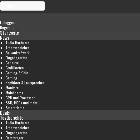
Einloggen
Registrieren
Startseite
News
Audio Hardware
Arbeitsspeicher
Balkonkraftwerk
Eingabegeräte
Gehäuse
Grafikkarten
Gaming-Stühle
Gaming
Kopfhörer & Lautsprecher
Monitore
Mainboards
CPU und Prozessor
SSD, HDDs und mehr
Smart Home
Deals
Testberichte
Audio Hardware
Arbeitsspeicher
Eingabegeräte
Datenträger