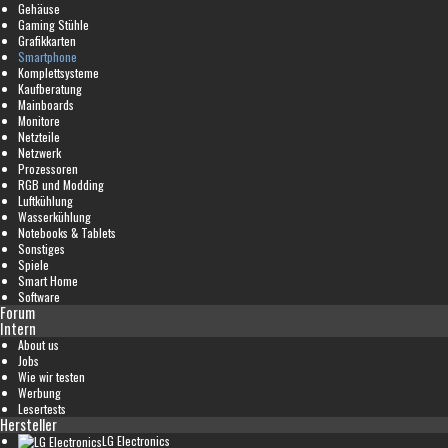
Gehäuse
Gaming Stühle
Grafikkarten
Smartphone
Komplettsysteme
Kaufberatung
Mainboards
Monitore
Netzteile
Netzwerk
Prozessoren
RGB und Modding
Luftkühlung
Wasserkühlung
Notebooks & Tablets
Sonstiges
Spiele
Smart Home
Software
Forum
Intern
About us
Jobs
Wie wir testen
Werbung
Lesertests
Hersteller
LG Electronics