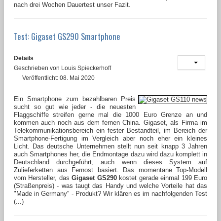
nach drei Wochen Dauertest unser Fazit.
Test: Gigaset GS290 Smartphone
Details
Geschrieben von
Louis Spieckerhoff
Veröffentlicht: 08. Mai 2020
Ein Smartphone zum bezahlbaren Preis
sucht so gut wie jeder - die neuesten
Flaggschiffe streifen gerne mal die 1000 Euro Grenze an und
kommen auch noch aus dem fernen China. Gigaset, als Firma im
Telekommunikationsbereich ein fester Bestandteil, im Bereich der
Smartphone-Fertigung im Vergleich aber noch eher ein kleines
Licht. Das deutsche Unternehmen stellt nun seit knapp 3 Jahren
auch Smartphones her, die Endmontage dazu wird dazu komplett in
Deutschland durchgeführt, auch wenn dieses System auf
Zulieferketten aus Fernost basiert. Das momentane Top-Modell
vom Hersteller, das
Gigaset GS290
kostet gerade einmal 199 Euro
(Straßenpreis) - was taugt das Handy und welche Vorteile hat das
"Made in Germany" - Produkt? Wir klären es im nachfolgenden Test
(...)