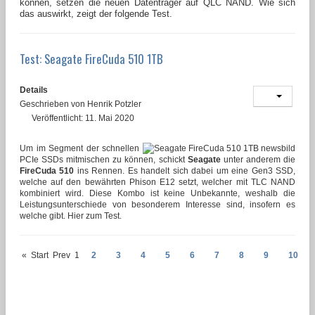
können, setzen die neuen Datenträger auf QLC NAND. Wie sich
das auswirkt, zeigt der folgende Test.
Test: Seagate FireCuda 510 1TB
Details
Geschrieben von
Henrik Potzler
Veröffentlicht: 11. Mai 2020
Um im Segment der schnellen
PCIe SSDs mitmischen zu können, schickt
Seagate
unter anderem die
FireCuda 510
ins Rennen. Es handelt sich dabei um eine Gen3 SSD,
welche auf den bewährten Phison E12 setzt, welcher mit TLC NAND
kombiniert wird. Diese Kombo ist keine Unbekannte, weshalb die
Leistungsunterschiede von besonderem Interesse sind, insofern es
welche gibt. Hier zum Test.
«
Start
Prev
1
2
3
4
5
6
7
8
9
10