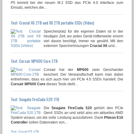
P5 kommt bei der neuen M.2 SSD das PCIe 4.0 Interface zum
Einsatz, welches die...
Test: Crucial X6 2TB und X8 2TB portable SSDs (Video)
Speicherplatz für die eigenen Daten ist in der
heutigen Zeit, wo jedes Gerät mittlerweile enorm
viel davon benötigt, immer rar gesäht. Mit den
externen Speicherlösungen
Crucial X6
und...
Test: Corsair MP600 Core 2TB
Corsair hat der
MP600
zwei Geschwister
beschert. Der Verwandtschaft kann man dabei
entnehmen, dass es sich auch hier um PCIe 4.0 SSDs handelt. Die
Corsair MP600 Core
dieses Tests stellt...
Test: Seagate FireCuda 520 1TB
Die
Seagate FireCuda 520
gehört den PCIe
Gen4 SSDs an und setzt also ein aktuelles AMD
System voraus, um die volle Leistung auszufahren. Dank
Phison E16
Controller
sollen Datenraten von...
Test: Crucial P5 1TB