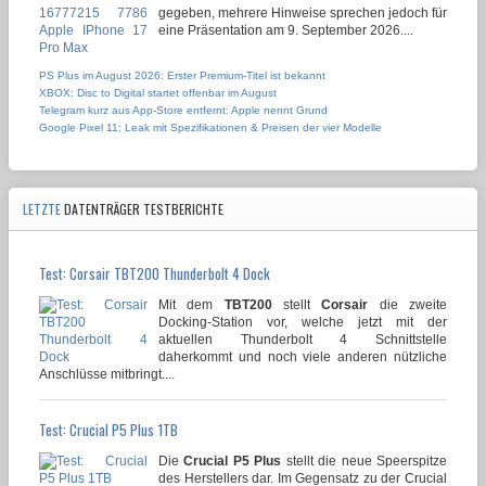
gegeben, mehrere Hinweise sprechen jedoch für
eine Präsentation am 9. September 2026....
PS Plus im August 2026: Erster Premium-Titel ist bekannt
XBOX: Disc to Digital startet offenbar im August
Telegram kurz aus App-Store entfernt: Apple nennt Grund
Google Pixel 11: Leak mit Spezifikationen & Preisen der vier Modelle
LETZTE
DATENTRÄGER TESTBERICHTE
Test: Corsair TBT200 Thunderbolt 4 Dock
Mit dem
TBT200
stellt
Corsair
die zweite
Docking-Station vor, welche jetzt mit der
aktuellen Thunderbolt 4 Schnittstelle
daherkommt und noch viele anderen nützliche
Anschlüsse mitbringt....
Test: Crucial P5 Plus 1TB
Die
Crucial P5 Plus
stellt die neue Speerspitze
des Herstellers dar. Im Gegensatz zu der Crucial