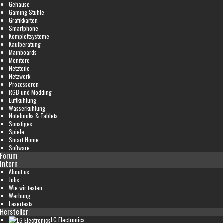
Gehäuse
Gaming Stühle
Grafikkarten
Smartphone
Komplettsysteme
Kaufberatung
Mainboards
Monitore
Netzteile
Netzwerk
Prozessoren
RGB und Modding
Luftkühlung
Wasserkühlung
Notebooks & Tablets
Sonstiges
Spiele
Smart Home
Software
Forum
Intern
About us
Jobs
Wie wir testen
Werbung
Lesertests
Hersteller
LG Electronics