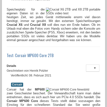
Speicherplatz für die
eigenen Daten ist in der
heutigen Zeit, wo jedes Gerät mittlerweile enorm viel davon
benötigt, immer rar gesäht. Mit den externen Speicherlösungen
Crucial X6
und
Crucial X8
soll dies nun ein Ende haben. Ob im
Urlaub mal eben die Fotos vom Handy sichern oder die Konsole um
zusätzlichen Spiele-Speicher (PS5, Xbox) erweitern, mit den beiden
portablen SSDs ist vieles denkbar. Wir haben uns die Modelle
einmal genauer angeschaut und festgehalten was sie können.
Test: Corsair MP600 Core 2TB
Details
Geschrieben von
Henrik Potzler
Veröffentlicht: 08. Februar 2021
Corsair
Corsair hat der
MP600
zwei Geschwister beschert. Der Verwandtschaft kann man dabei
entnehmen, dass es sich auch hier um PCIe 4.0 SSDs handelt. Die
Corsair MP600 Core
dieses Tests stellt dabei sozusagen den
Einstieg für den schnelleren Standard dar. Sie weist große