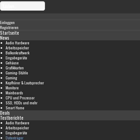
Einloggen
Registrieren
Startseite
News
Audio Hardware
Arbeitsspeicher
Balkonkraftwerk
Eingabegeräte
Gehäuse
Grafikkarten
Gaming-Stühle
Gaming
Kopfhörer & Lautsprecher
Monitore
Mainboards
CPU und Prozessor
SSD, HDDs und mehr
Smart Home
Deals
Testberichte
Audio Hardware
Arbeitsspeicher
Eingabegeräte
Datenträger