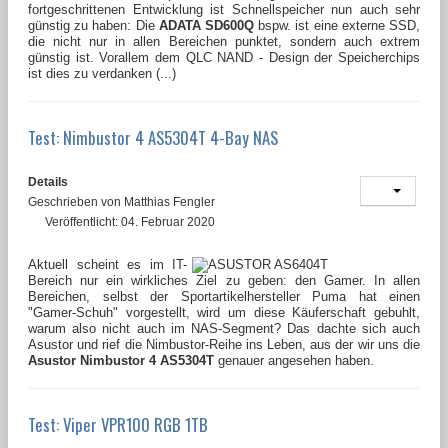
fortgeschrittenen Entwicklung ist Schnellspeicher nun auch sehr
günstig zu haben: Die
ADATA SD600Q
bspw. ist eine externe SSD,
die nicht nur in allen Bereichen punktet, sondern auch extrem
günstig ist. Vorallem dem QLC NAND - Design der Speicherchips
ist dies zu verdanken (...)
Test: Nimbustor 4 AS5304T 4-Bay NAS
Details
Geschrieben von
Matthias Fengler
Veröffentlicht: 04. Februar 2020
Aktuell scheint es im IT-
Bereich nur ein wirkliches Ziel zu geben: den Gamer. In allen
Bereichen, selbst der Sportartikelhersteller Puma hat einen
"Gamer-Schuh" vorgestellt, wird um diese Käuferschaft gebuhlt,
warum also nicht auch im NAS-Segment? Das dachte sich auch
Asustor und rief die Nimbustor-Reihe ins Leben, aus der wir uns die
Asustor Nimbustor 4 AS5304T
genauer angesehen haben.
Test: Viper VPR100 RGB 1TB