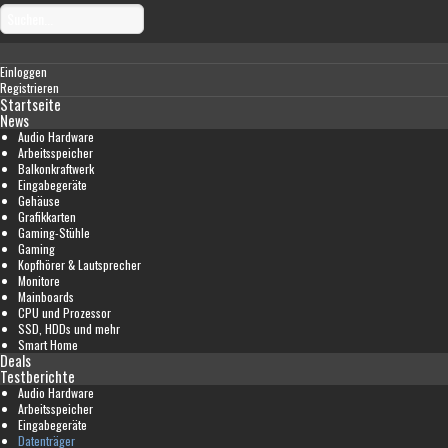
Einloggen
Registrieren
Startseite
News
Audio Hardware
Arbeitsspeicher
Balkonkraftwerk
Eingabegeräte
Gehäuse
Grafikkarten
Gaming-Stühle
Gaming
Kopfhörer & Lautsprecher
Monitore
Mainboards
CPU und Prozessor
SSD, HDDs und mehr
Smart Home
Deals
Testberichte
Audio Hardware
Arbeitsspeicher
Eingabegeräte
Datenträger