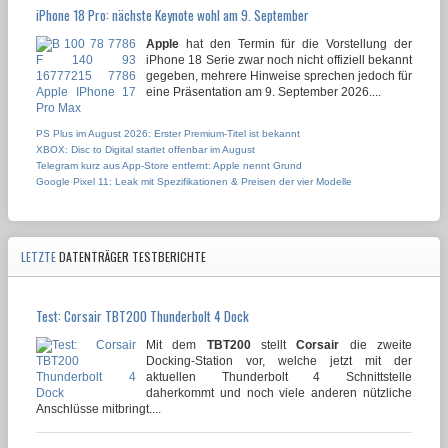
iPhone 18 Pro: nächste Keynote wohl am 9. September
Apple
hat den Termin für die Vorstellung der
iPhone 18 Serie zwar noch nicht offiziell bekannt
gegeben, mehrere Hinweise sprechen jedoch für
eine Präsentation am 9. September 2026....
PS Plus im August 2026: Erster Premium-Titel ist bekannt
XBOX: Disc to Digital startet offenbar im August
Telegram kurz aus App-Store entfernt: Apple nennt Grund
Google Pixel 11: Leak mit Spezifikationen & Preisen der vier Modelle
LETZTE
DATENTRÄGER TESTBERICHTE
Test: Corsair TBT200 Thunderbolt 4 Dock
Mit dem
TBT200
stellt
Corsair
die zweite
Docking-Station vor, welche jetzt mit der
aktuellen Thunderbolt 4 Schnittstelle
daherkommt und noch viele anderen nützliche
Anschlüsse mitbringt....