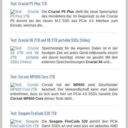
Test: Crucial P5 Plus 1TB
Die
Crucial P5 Plus
stellt die neue Speerspitze
des Herstellers dar. Im Gegensatz zu der Crucial
P5 kommt bei der neuen M.2 SSD das PCIe 4.0 Interface zum
Einsatz, welches die...
Test: Crucial X6 2TB und X8 2TB portable SSDs (Video)
Speicherplatz für die eigenen Daten ist in der
heutigen Zeit, wo jedes Gerät mittlerweile enorm
viel davon benötigt, immer rar gesäht. Mit den
externen Speicherlösungen
Crucial X6
und...
Test: Corsair MP600 Core 2TB
Corsair hat der
MP600
zwei Geschwister
beschert. Der Verwandtschaft kann man dabei
entnehmen, dass es sich auch hier um PCIe 4.0 SSDs handelt. Die
Corsair MP600 Core
dieses Tests stellt...
Test: Seagate FireCuda 520 1TB
Die
Seagate FireCuda 520
gehört den PCIe
Gen4 SSDs an und setzt also ein aktuelles AMD