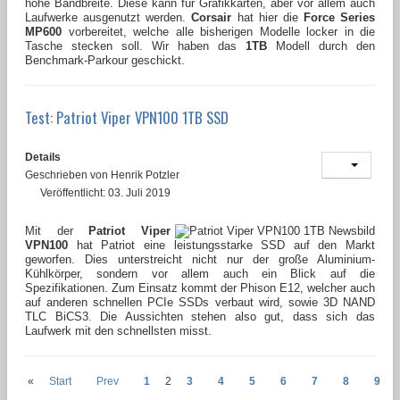
hohe Bandbreite. Diese kann für Grafikkarten, aber vor allem auch
Laufwerke ausgenutzt werden.
Corsair
hat hier die
Force Series
MP600
vorbereitet, welche alle bisherigen Modelle locker in die
Tasche stecken soll. Wir haben das
1TB
Modell durch den
Benchmark-Parkour geschickt.
Test: Patriot Viper VPN100 1TB SSD
Details
Geschrieben von
Henrik Potzler
Veröffentlicht: 03. Juli 2019
Mit der
Patriot Viper
VPN100
hat Patriot eine leistungsstarke SSD auf den Markt
geworfen. Dies unterstreicht nicht nur der große Aluminium-
Kühlkörper, sondern vor allem auch ein Blick auf die
Spezifikationen. Zum Einsatz kommt der Phison E12, welcher auch
auf anderen schnellen PCIe SSDs verbaut wird, sowie 3D NAND
TLC BiCS3. Die Aussichten stehen also gut, dass sich das
Laufwerk mit den schnellsten misst.
«
Start
Prev
1
2
3
4
5
6
7
8
9