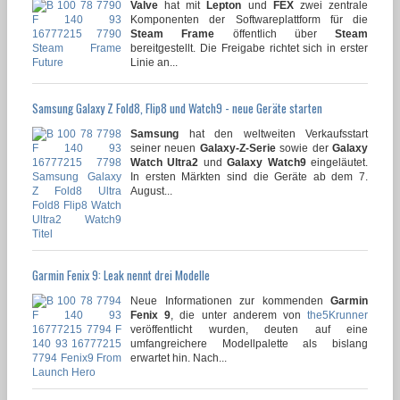
Valve
hat mit
Lepton
und
FEX
zwei zentrale
Komponenten der Softwareplattform für die
Steam Frame
öffentlich über
Steam
bereitgestellt. Die Freigabe richtet sich in erster
Linie an...
Samsung Galaxy Z Fold8, Flip8 und Watch9 - neue Geräte starten
Samsung
hat den weltweiten Verkaufsstart
seiner neuen
Galaxy-Z-Serie
sowie der
Galaxy
Watch Ultra2
und
Galaxy Watch9
eingeläutet.
In ersten Märkten sind die Geräte ab dem 7.
August...
Garmin Fenix 9: Leak nennt drei Modelle
Neue Informationen zur kommenden
Garmin
Fenix 9
, die unter anderem von
the5Krunner
veröffentlicht wurden, deuten auf eine
umfangreichere Modellpalette als bislang
erwartet hin. Nach...