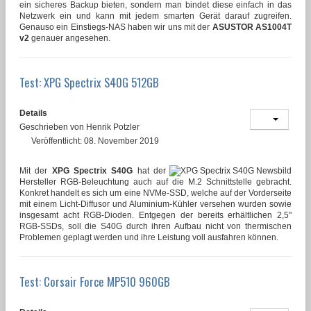
ein sicheres Backup bieten, sondern man bindet diese einfach in das
Netzwerk ein und kann mit jedem smarten Gerät darauf zugreifen.
Genauso ein Einstiegs-NAS haben wir uns mit der
ASUSTOR AS1004T
v2
genauer angesehen.
Test: XPG Spectrix S40G 512GB
Details
Geschrieben von
Henrik Potzler
Veröffentlicht: 08. November 2019
Mit der
XPG Spectrix S40G
hat der
Hersteller RGB-Beleuchtung auch auf die M.2 Schnittstelle gebracht.
Konkret handelt es sich um eine NVMe-SSD, welche auf der Vorderseite
mit einem Licht-Diffusor und Aluminium-Kühler versehen wurden sowie
insgesamt acht RGB-Dioden. Entgegen der bereits erhältlichen 2,5"
RGB-SSDs, soll die S40G durch ihren Aufbau nicht von thermischen
Problemen geplagt werden und ihre Leistung voll ausfahren können.
Test: Corsair Force MP510 960GB