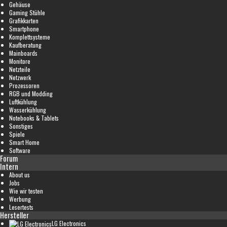
Gehäuse
Gaming Stühle
Grafikkarten
Smartphone
Komplettsysteme
Kaufberatung
Mainboards
Monitore
Netzteile
Netzwerk
Prozessoren
RGB und Modding
Luftkühlung
Wasserkühlung
Notebooks & Tablets
Sonstiges
Spiele
Smart Home
Software
Forum
Intern
About us
Jobs
Wie wir testen
Werbung
Lesertests
Hersteller
LG Electronics