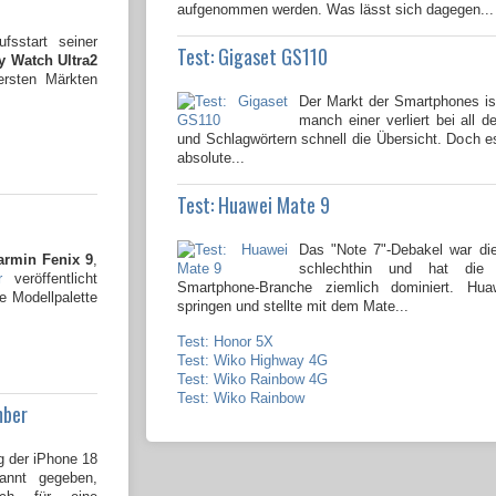
aufgenommen werden. Was lässt sich dagegen...
fsstart seiner
Test: Gigaset GS110
 Watch Ultra2
ersten Märkten
Der Markt der Smartphones ist
manch einer verliert bei all 
und Schlagwörtern schnell die Übersicht. Doch 
absolute...
Test: Huawei Mate 9
Das "Note 7"-Debakel war d
armin Fenix 9
,
schlechthin und hat di
r
veröffentlicht
Smartphone-Branche ziemlich dominiert. Hua
e Modellpalette
springen und stellte mit dem Mate...
Test: Honor 5X
Test: Wiko Highway 4G
Test: Wiko Rainbow 4G
Test: Wiko Rainbow
mber
g der iPhone 18
kannt gegeben,