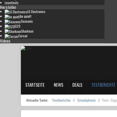
Lesertests
Hersteller
LG Electronics
be quiet!
Seasonic
EIZO
Sharkoon
Corsair
Videos
STARTSEITE
NEWS
DEALS
TESTBERICHTE
Aktuelle Seite:
Testberichte
/
Smartphone
/
Test: Gig