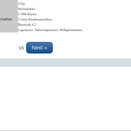
154g
Wechselakku
2 SIM-Karten
chaften
3.5mm Klinkenanschluss
Bluetooth 4.2
Lagesensor, Näherungssensor, Helligkeitssensor
Next »
1/5