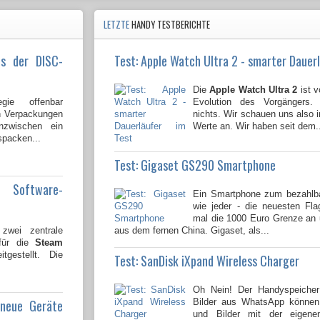
LETZTE
HANDY TESTBERICHTE
us der DISC-
Test: Apple Watch Ultra 2 - smarter Dauer
Die
Apple Watch Ultra 2
ist v
gie offenbar
Evolution des Vorgängers. 
en Verpackungen
nichts. Wir schauen uns also 
nzwischen ein
Werte an. Wir haben seit dem.
spacken...
Test: Gigaset GS290 Smartphone
e Software-
Ein Smartphone zum bezahlba
wie jeder - die neuesten Flag
mal die 1000 Euro Grenze a
wei zentrale
aus dem fernen China. Gigaset, als...
 für die
Steam
tgestellt. Die
Test: SanDisk iXpand Wireless Charger
Oh Nein! Der Handyspeicher 
 neue Geräte
Bilder aus WhatsApp können
und Bilder mit der eigen