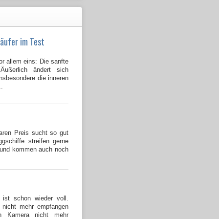
läufer im Test
or allem eins: Die sanfte
Äußerlich ändert sich
insbesondere die inneren
..
ren Preis sucht so gut
gschiffe streifen gerne
n und kommen auch noch
ist schon wieder voll.
 nicht mehr empfangen
en Kamera nicht mehr