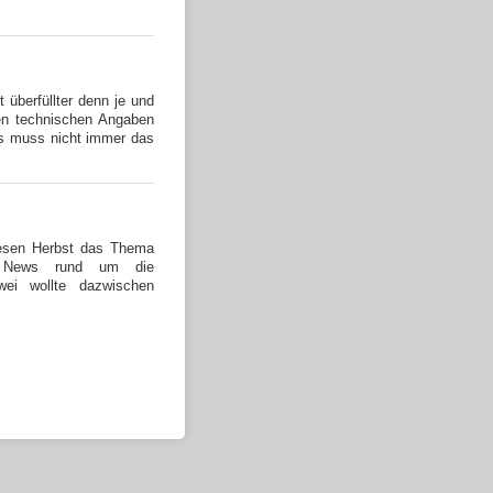
 überfüllter denn je und
den technischen Angaben
es muss nicht immer das
iesen Herbst das Thema
e News rund um die
wei wollte dazwischen