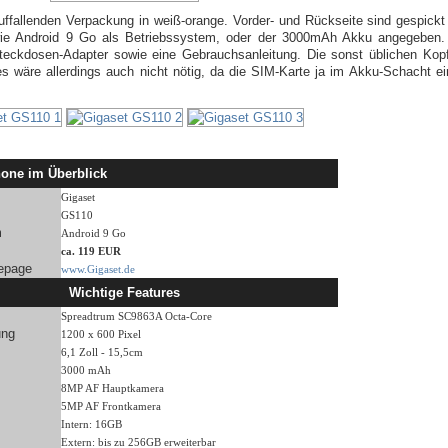
uffallenden Verpackung in weiß-orange. Vorder- und Rückseite sind gespickt 
en wie Android 9 Go als Betriebssystem, oder der 3000mAh Akku angegebe
teckdosen-Adapter sowie eine Gebrauchsanleitung. Die sonst üblichen Kop
s wäre allerdings auch nicht nötig, da die SIM-Karte ja im Akku-Schacht e
one im Überblick
Gigaset
GS110
m
Android 9 Go
ca. 119 EUR
epage
www.Gigaset.de
Wichtige Features
Spreadtrum SC9863A Octa-Core
ung
1200 x 600 Pixel
6,1 Zoll - 15,5cm
3000 mAh
8MP AF Hauptkamera
5MP AF Frontkamera
Intern: 16GB
Extern: bis zu 256GB erweiterbar