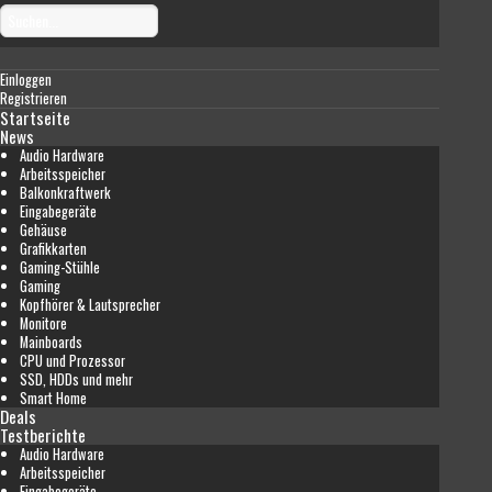
Einloggen
Registrieren
Startseite
News
Audio Hardware
Arbeitsspeicher
Balkonkraftwerk
Eingabegeräte
Gehäuse
Grafikkarten
Gaming-Stühle
Gaming
Kopfhörer & Lautsprecher
Monitore
Mainboards
CPU und Prozessor
SSD, HDDs und mehr
Smart Home
Deals
Testberichte
Audio Hardware
Arbeitsspeicher
Eingabegeräte