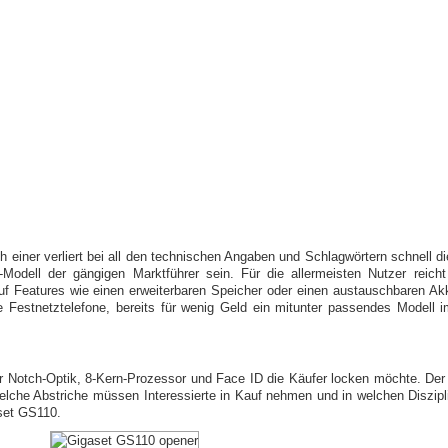
 einer verliert bei all den technischen Angaben und Schlagwörtern schnell di
dell der gängigen Marktführer sein. Für die allermeisten Nutzer reicht 
 Features wie einen erweiterbaren Speicher oder einen austauschbaren Akk
ne Festnetztelefone, bereits für wenig Geld ein mitunter passendes Modell
r Notch-Optik, 8-Kern-Prozessor und Face ID die Käufer locken möchte. Der 
welche Abstriche müssen Interessierte in Kauf nehmen und in welchen Diszipl
set GS110.