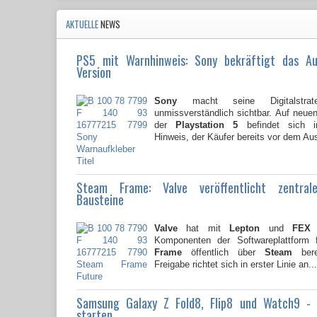
AKTUELLE
NEWS
PS5 mit Warnhinweis: Sony bekräftigt das A
Version
Sony
macht seine Digitalstrate
unmissverständlich sichtbar. Auf neu
der
Playstation 5
befindet sich i
Hinweis, der Käufer bereits vor dem Au
Steam Frame: Valve veröffentlicht zentral
Bausteine
Valve
hat mit
Lepton
und
FEX
z
Komponenten der Softwareplattform
Frame
öffentlich über
Steam
berei
Freigabe richtet sich in erster Linie an...
Samsung Galaxy Z Fold8, Flip8 und Watch9 -
starten