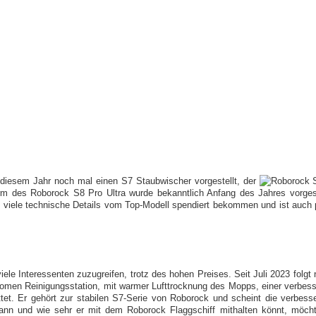
diesem Jahr noch mal einen S7 Staubwischer vorgestellt, der
rm des Roborock S8 Pro Ultra wurde bekanntlich Anfang des Jahres vorgest
viele technische Details vom Top-Modell spendiert bekommen und ist auch pre
le Interessenten zuzugreifen, trotz des hohen Preises. Seit Juli 2023 folgt 
onomen Reinigungsstation, mit warmer Lufttrocknung des Mopps, einer verbes
tet. Er gehört zur stabilen S7-Serie von Roborock und scheint die verbess
 kann und wie sehr er mit dem Roborock Flaggschiff mithalten könnt, möch