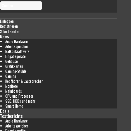
Einloggen
Registrieren
Startseite
News
Audio Hardware
Arbeitsspeicher
Balkonkraftwerk
Eingabegeräte
Gehäuse
Grafikkarten
Gaming-Stühle
Gaming
Kopfhörer & Lautsprecher
Monitore
Mainboards
CPU und Prozessor
SSD, HDDs und mehr
Smart Home
Deals
Testberichte
Audio Hardware
Arbeitsspeicher
Eingabegeräte