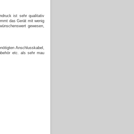
ruck ist sehr qualitativ
kommt das Gerät mit wenig
e wünschenswert gewesen,
enötigten Anschlusskabel,
zubehör etc. als sehr mau