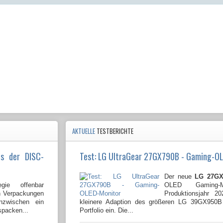
AKTUELLE
TESTBERICHTE
us der DISC-
Test: LG UltraGear 27GX790B - Gaming-O
Der neue
LG 27GX
gie offenbar
OLED Gaming-
en Verpackungen
Produktionsjahr 2
nzwischen ein
kleinere Adaption des größeren LG 39GX950
spacken...
Portfolio ein. Die...