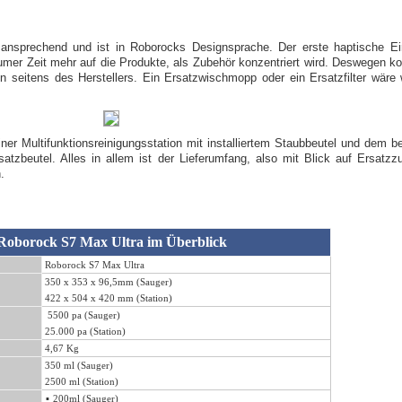
ansprechend und ist in Roborocks Designsprache. Der erste haptische Eind
umer Zeit mehr auf die Produkte, als Zubehör konzentriert wird. Deswegen 
on seitens des Herstellers. Ein Ersatzwischmopp oder ein Ersatzfilter wär
.
r Multifunktionsreinigungsstation mit installiertem Staubbeutel und dem b
atzbeutel. Alles in allem ist der Lieferumfang, also mit Blick auf Ersatz
.
Roborock S7 Max Ultra
im Überblick
Roborock S7 Max Ultra
350 x 353 x 96,5mm (Sauger)
422 x 504 x 420 mm (Station)
5500 pa (Sauger)
25.000 pa (Station)
4,67 Kg
350 ml (Sauger)
2500 ml (Station)
▪
200ml (Sauger)