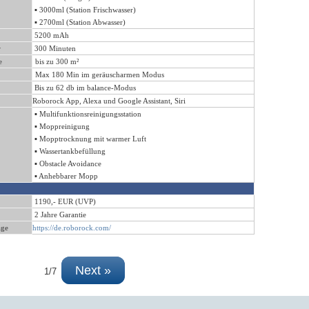
▪ 3000ml (Station Frischwasser)
▪ 2700ml (Station Abwasser)
5200 mAh
r
300 Minuten
e
bis zu 300 m²
Max 180 Min im geräuscharmen Modus
Bis zu 62 db im balance-Modus
Roborock App, Alexa und Google Assistant, Siri
▪
Multifunktionsreinigungsstation
▪ Moppreinigung
▪ Mopptrocknung mit warmer Luft
▪
Wassertankbefüllung
▪
Obstacle Avoidance
▪
Anhebbarer Mopp
1190,- EUR (UVP)
2 Jahre Garantie
age
https://de.roborock.com/
Next »
1/7