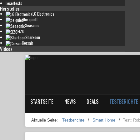
Lesertests
Hersteller
LG Electronics
be quiet!
Seasonic
EIZO
Sharkoon
Corsair
Videos
STARTSEITE
NEWS
DEALS
TESTBERICHTE
Aktuelle Seite:
Testberichte
/
Smart Home
/
Test: Ro