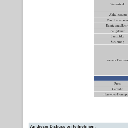
Wassertank
Akkuleistung
Max. Ladedaue
Reinigungsfläch
Saugdauer
Lautstärke
Steuerung
weitere Features
Preis
Garantie
Hersteller-Homep
An dieser Diskussion teilnehmen.