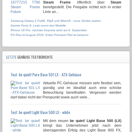
Steam Frame
öffentlich über
Steam
bereitgestellt. Die Freigabe richtet sich in erster
Linie an...
Samsung Galaxy Z Fold8, Flip8 und Watch9 - neue Geräte starten
Garmin Fenix 9: Leak nennt drei Modelle
iPhone 18 Pro: nächste Keynote wohl am 9. September
PS Plus im August 2026: Erster Premium-Titel ist bekannt
LETZTE
GEHÄUSE TESTBERICHTE
Test: be quiet! Pure Base 501 LX - ATX-Gehäuse
Aktuelle PC-Gehäuse müssen sehr flexibel sein,
günstig und im Idealfall auch eine schicke
Beleuchtung bereithalten. Vergessen werden
darf dabei nicht der Preispunkt sowie auch viele...
Test: be quiet! Light Base 500 LX - white
Mit dem neuen
be quiet! Light Base 500 (LX)
bringt das Unternehmen jetzt nach dem
überragenden Erfolg des Light Base 900 FX,