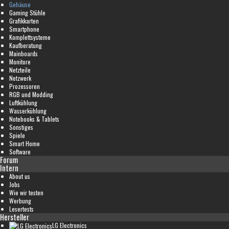
Gehäuse
Gaming Stühle
Grafikkarten
Smartphone
Komplettsysteme
Kaufberatung
Mainboards
Monitore
Netzteile
Netzwerk
Prozessoren
RGB und Modding
Luftkühlung
Wasserkühlung
Notebooks & Tablets
Sonstiges
Spiele
Smart Home
Software
Forum
Intern
About us
Jobs
Wie wir testen
Werbung
Lesertests
Hersteller
LG Electronics