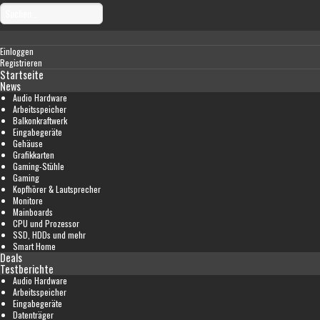
Einloggen
Registrieren
Startseite
News
Audio Hardware
Arbeitsspeicher
Balkonkraftwerk
Eingabegeräte
Gehäuse
Grafikkarten
Gaming-Stühle
Gaming
Kopfhörer & Lautsprecher
Monitore
Mainboards
CPU und Prozessor
SSD, HDDs und mehr
Smart Home
Deals
Testberichte
Audio Hardware
Arbeitsspeicher
Eingabegeräte
Datenträger