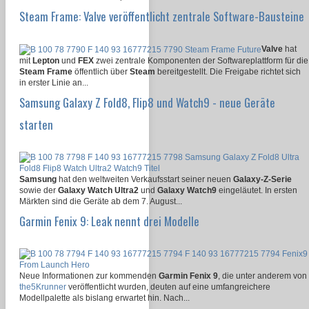
Steam Frame: Valve veröffentlicht zentrale Software-Bausteine
Valve
hat
mit
Lepton
und
FEX
zwei zentrale Komponenten der Softwareplattform für die
Steam Frame
öffentlich über
Steam
bereitgestellt. Die Freigabe richtet sich
in erster Linie an...
Samsung Galaxy Z Fold8, Flip8 und Watch9 - neue Geräte
starten
Samsung
hat den weltweiten Verkaufsstart seiner neuen
Galaxy-Z-Serie
sowie der
Galaxy Watch Ultra2
und
Galaxy Watch9
eingeläutet. In ersten
Märkten sind die Geräte ab dem 7. August...
Garmin Fenix 9: Leak nennt drei Modelle
Neue Informationen zur kommenden
Garmin Fenix 9
, die unter anderem von
the5Krunner
veröffentlicht wurden, deuten auf eine umfangreichere
Modellpalette als bislang erwartet hin. Nach...