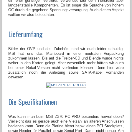
ein eher günstiger Vertreter, verwendet laut dem Hersteller aber
langzeitstabile Komponenten. Es ist sogar die Sprache von hohem
OC durch die gegebene Spannungsversorgung. Auch diesen Aspekt
wollten wir also beleuchten.
Lieferumfang
Bilder der OVP und des Zubehörs sind wir euch leider schuldig.
MSI hat uns das Mainboard in einer neutralen Verpackung
zukommen lassen. Bis auf die Treiber-CD und Blende wurde nichts
weiter in den Karton gelegt. Aber wesentlich mehr hätten wir auch
bei einer Retail-Version nicht vorfinden können. Denn hier wäre
zusätzlich noch die Anleitung sowie SATA-Kabel vorhanden
gewesen.
Die Spezifikationen
Was kann man beim MSI Z370 PC PRO besonders hervorheben?
Vielleicht das es gerade auch eine Vielzahl an älteren Anschlüssen
bedienen kann. Denn die Platine bietet bspw. einen PCI Steckplatz,
sowie Header für Parallel- sowie Serial Port. Damit nicht genug. Am