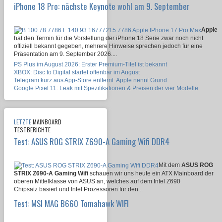
iPhone 18 Pro: nächste Keynote wohl am 9. September
Apple
hat den Termin für die Vorstellung der iPhone 18 Serie zwar noch nicht
offiziell bekannt gegeben, mehrere Hinweise sprechen jedoch für eine
Präsentation am 9. September 2026....
PS Plus im August 2026: Erster Premium-Titel ist bekannt
XBOX: Disc to Digital startet offenbar im August
Telegram kurz aus App-Store entfernt: Apple nennt Grund
Google Pixel 11: Leak mit Spezifikationen & Preisen der vier Modelle
LETZTE
MAINBOARD
TESTBERICHTE
Test: ASUS ROG STRIX Z690-A Gaming Wifi DDR4
Mit dem
ASUS ROG
STRIX Z690-A Gaming Wifi
schauen wir uns heute ein ATX Mainboard der
oberen Mittelklasse von ASUS an, welches auf dem Intel Z690
Chipsatz basiert und Intel Prozessoren für den...
Test: MSI MAG B660 Tomahawk WIFI