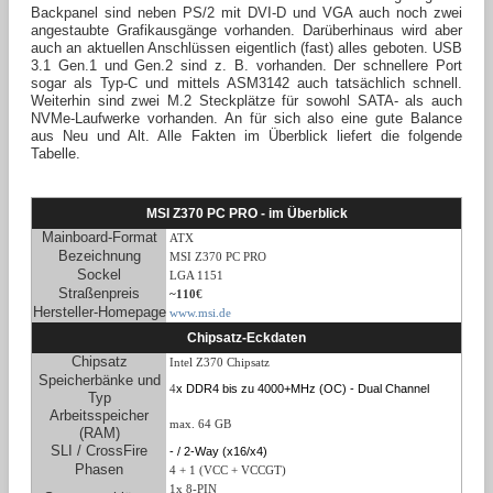
Backpanel sind neben PS/2 mit DVI-D und VGA auch noch zwei
angestaubte Grafikausgänge vorhanden. Darüberhinaus wird aber
auch an aktuellen Anschlüssen eigentlich (fast) alles geboten. USB
3.1 Gen.1 und Gen.2 sind z. B. vorhanden. Der schnellere Port
sogar als Typ-C und mittels ASM3142 auch tatsächlich schnell.
Weiterhin sind zwei M.2 Steckplätze für sowohl SATA- als auch
NVMe-Laufwerke vorhanden. An für sich also eine gute Balance
aus Neu und Alt. Alle Fakten im Überblick liefert die folgende
Tabelle.
MSI Z370 PC PRO
- im Überblick
Mainboard-Format
ATX
Bezeichnung
MSI Z370 PC PRO
Sockel
LGA 1151
Straßenpreis
~110€
Hersteller-Homepage
www.msi.de
Chipsatz-Eckdaten
Chipsatz
Intel Z370 Chipsatz
Speicherbänke und
x DDR4 bis zu 4000+MHz (OC) - Dual Channel
4
Typ
Arbeitsspeicher
max. 64 GB
(RAM)
SLI / CrossFire
- / 2-Way (x16/x4)
Phasen
4 + 1 (VCC + VCCGT)
1x 8-PIN