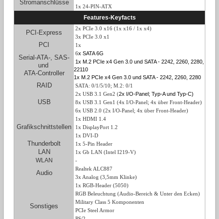
Stromanschlüsse
1x 24-PIN-ATX
Features-Keyfacts
2x PCIe 3.0 x16 (1x x16 / 1x x4)
PCI-Express
3x PCIe 3.0 x1
PCI
1x
x SATA 6G
6
Serial-ATA-, SAS-
1x M.2 PCIe x4 Gen 3.0 und SATA - 2242, 2260, 2280,
und
22110
ATA-Controller
1x M.2 PCIe x4 Gen 3.0 und SATA - 2242, 2260, 2280
RAID
SATA: 0/1/5/10; M.2: 0/1
2x I/O-Panel; Typ-A und Typ-C)
2x USB 3.1 Gen2 (
USB
8x USB 3.1 Gen1 (4
x I/O-Panel; 4x
über Front-Header)
6x USB 2.0 (
2
x I/O-Panel;
4x
über Front-Header)
1x HDMI 1.4
Grafikschnittstellen
1x DisplayPort 1.2
1x DVI-D
Thunderbolt
1x 5-Pin Header
LAN
1x Gb LAN (Intel I219-V)
WLAN
-
Realtek ALC887
Audio
3x Analog (3,5mm Klinke)
1x RGB-Header (5050)
RGB Beleuchtung (Audio-Bereich & Unter den Ecken)
Military Class 5 Komponenten
Sonstiges
PCIe Steel Armor
PS/2