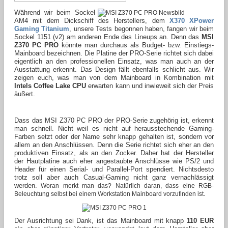
Während wir beim Sockel
AM4 mit dem Dickschiff des Herstellers, dem
X370 XPower
Gaming Titanium
, unsere Tests begonnen haben, fangen wir beim
Sockel 1151 (v2) am anderen Ende des Lineups an. Denn das
MSI
Z370 PC PRO
könnte man durchaus als Budget- bzw. Einstiegs-
Mainboard bezeichnen. Die Platine der PRO-Serie richtet sich dabei
eigentlich an den professionellen Einsatz, was man auch an der
Ausstattung erkennt. Das Design fällt ebenfalls schlicht aus. Wir
zeigen euch, was man von dem Mainboard in Kombination mit
Intels Coffee Lake CPU
erwarten kann und inwieweit sich der Preis
äußert.
Dass das MSI Z370 PC PRO der PRO-Serie zugehörig ist, erkennt
man schnell. Nicht weil es nicht auf herausstechende Gaming-
Farben setzt oder der Name sehr knapp gehalten ist, sondern vor
allem an den Anschlüssen. Denn die Serie richtet sich eher an den
produktiven Einsatz, als an den Zocker. Daher hat der Hersteller
der Hautplatine auch eher angestaubte Anschlüsse wie PS/2 und
Header für einen Serial- und Parallel-Port spendiert. Nichtsdesto
trotz soll aber auch Casual-Gaming nicht ganz vernachlässigt
werden.
Woran merkt man das? Natürlich daran, dass eine RGB-
Beleuchtung selbst bei einem Workstation Mainboard vorzufinden ist.
Der Ausrichtung sei Dank, ist das Mainboard mit knapp
110 EUR