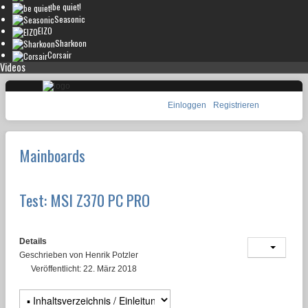
be quiet!
Seasonic
EIZO
Sharkoon
Corsair
Videos
Einloggen
Registrieren
Mainboards
Test: MSI Z370 PC PRO
Details
Geschrieben von
Henrik Potzler
Veröffentlicht: 22. März 2018