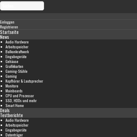
Einloggen
Registrieren
Startseite
News
Audio Hardware
Arbeitsspeicher
Balkonkraftwerk
Eingabegeräte
Gehäuse
Grafikkarten
Gaming-Stühle
Gaming
Kopfhörer & Lautsprecher
Monitore
Mainboards
CPU und Prozessor
SSD, HDDs und mehr
Smart Home
Deals
Testberichte
Audio Hardware
Arbeitsspeicher
Eingabegeräte
Datenträger