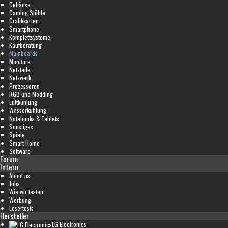
Gehäuse
Gaming Stühle
Grafikkarten
Smartphone
Komplettsysteme
Kaufberatung
Mainboards
Monitore
Netzteile
Netzwerk
Prozessoren
RGB und Modding
Luftkühlung
Wasserkühlung
Notebooks & Tablets
Sonstiges
Spiele
Smart Home
Software
Forum
Intern
About us
Jobs
Wie wir testen
Werbung
Lesertests
Hersteller
LG Electronics