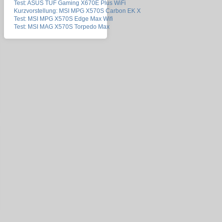
Test: ASUS TUF Gaming X670E Plus WiFi
Kurzvorstellung: MSI MPG X570S Carbon EK X
Test: MSI MPG X570S Edge Max Wifi
Test: MSI MAG X570S Torpedo Max