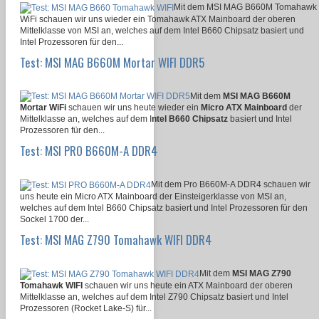
Mit dem MSI MAG B660M Tomahawk
WiFi schauen wir uns wieder ein Tomahawk ATX Mainboard der oberen
Mittelklasse von MSI an, welches auf dem Intel B660 Chipsatz basiert und
Intel Prozessoren für den...
Test: MSI MAG B660M Mortar WIFI DDR5
Mit dem
MSI MAG B660M
Mortar WiFi
schauen wir uns heute wieder ein
Micro ATX Mainboard
der
Mittelklasse an, welches auf dem I
ntel B660 Chipsatz
basiert und Intel
Prozessoren für den...
Test: MSI PRO B660M-A DDR4
Mit dem Pro B660M-A DDR4 schauen wir
uns heute ein Micro ATX Mainboard der Einsteigerklasse von MSI an,
welches auf dem Intel B660 Chipsatz basiert und Intel Prozessoren für den
Sockel 1700 der...
Test: MSI MAG Z790 Tomahawk WIFI DDR4
Mit dem
MSI MAG Z790
Tomahawk WIFI
schauen wir uns heute ein ATX Mainboard der oberen
Mittelklasse an, welches auf dem Intel Z790 Chipsatz basiert und Intel
Prozessoren (Rocket Lake-S) für...