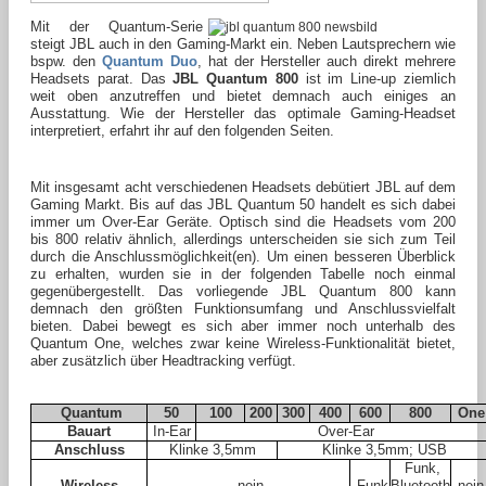
Mit der Quantum-Serie
steigt JBL auch in den Gaming-Markt ein. Neben Lautsprechern wie
bspw. den
Quantum Duo
, hat der Hersteller auch direkt mehrere
Headsets parat. Das
JBL Quantum 800
ist im Line-up ziemlich
weit oben anzutreffen und bietet demnach auch einiges an
Ausstattung. Wie der Hersteller das optimale Gaming-Headset
interpretiert, erfahrt ihr auf den folgenden Seiten.
Mit insgesamt acht verschiedenen Headsets debütiert JBL auf dem
Gaming Markt. Bis auf das JBL Quantum 50 handelt es sich dabei
immer um Over-Ear Geräte. Optisch sind die Headsets vom 200
bis 800 relativ ähnlich, allerdings unterscheiden sie sich zum Teil
durch die Anschlussmöglichkeit(en). Um einen besseren Überblick
zu erhalten, wurden sie in der folgenden Tabelle noch einmal
gegenübergestellt.
Das vorliegende JBL Quantum 800 kann
demnach den größten Funktionsumfang und Anschlussvielfalt
bieten. Dabei bewegt es sich aber immer noch unterhalb des
Quantum One, welches zwar keine Wireless-Funktionalität bietet,
aber zusätzlich über Headtracking verfügt.
Quantum
50
100
200
300
400
600
800
On
Bauart
In-Ear
Over-Ear
Anschluss
Klinke 3,5mm
Klinke 3,5mm; USB
Funk,
Wireless
nein
Funk
Bluetooth
nei