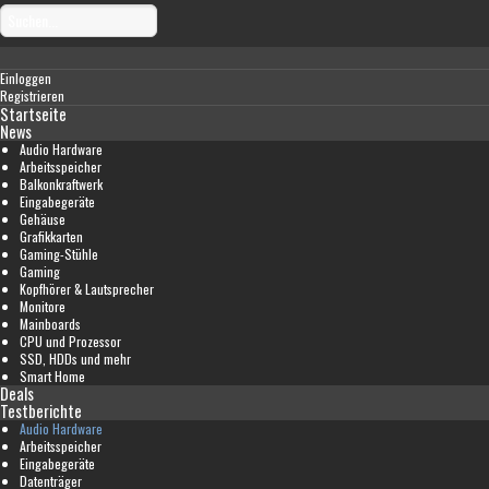
Einloggen
Registrieren
Startseite
News
Audio Hardware
Arbeitsspeicher
Balkonkraftwerk
Eingabegeräte
Gehäuse
Grafikkarten
Gaming-Stühle
Gaming
Kopfhörer & Lautsprecher
Monitore
Mainboards
CPU und Prozessor
SSD, HDDs und mehr
Smart Home
Deals
Testberichte
Audio Hardware
Arbeitsspeicher
Eingabegeräte
Datenträger