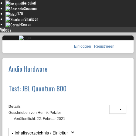
be quiet!
Seasonic
EIZO
Sharkoon
Corsair
Videos
Einloggen
Registrieren
Audio Hardware
Test: JBL Quantum 800
Details
Geschrieben von
Henrik Potzler
Veröffentlicht: 22. Februar 2021