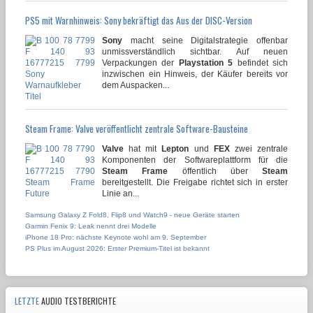
PS5 mit Warnhinweis: Sony bekräftigt das Aus der DISC-Version
Sony
macht seine Digitalstrategie offenbar
unmissverständlich sichtbar. Auf neuen
Verpackungen der
Playstation 5
befindet sich
inzwischen ein Hinweis, der Käufer bereits vor
dem Auspacken...
Steam Frame: Valve veröffentlicht zentrale Software-Bausteine
Valve
hat mit
Lepton
und
FEX
zwei zentrale
Komponenten der Softwareplattform für die
Steam Frame
öffentlich über
Steam
bereitgestellt. Die Freigabe richtet sich in erster
Linie an...
Samsung Galaxy Z Fold8, Flip8 und Watch9 - neue Geräte starten
Garmin Fenix 9: Leak nennt drei Modelle
iPhone 18 Pro: nächste Keynote wohl am 9. September
PS Plus im August 2026: Erster Premium-Titel ist bekannt
LETZTE
AUDIO TESTBERICHTE