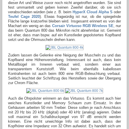
dieser Art und Weise zuvor noch nicht angetroffen wurden. Sie sind
fest ummantelt und geben keinen Zweifel darüber, ob sie sich
verabschieden würden (wie z. B. beim
HyperX Cloud Alpha S
oder
Teufel Cage 2020
). Etwas fragwürdig ist nur, ob die spiegelnde
Fläche lange kratzerfrei bleiben wird. Insgesamt erinnert es von der
Machart ein wenig an das
Corsair Virtuoso RGB Wireless SE
, nur
das beim Quantum 800 das Mikrofon nicht abnehmbar ist. Gemeint
ist eher, dass man bspw. auf ein Kunstleder gepolstertes Kopfband
setzt und die Ohrmuscheln drehen kann.
Zudem lassen die Gelenke eine Neigung der Muscheln zu und das
Kopfband eine Höhenverstellung. Interessant ist auch, dass kein
Metallbügel im Inneren verbaut wird, sondern einer aus
transparentem Kunststoff. Wie beim ebenfalls kabellosen
Kontrahenten ist auch beim 800 eine RGB-Beleuchtung verbaut.
Seitlich leuchtet der Schriftzug des Herstellers sowie der Übergang
zur Chrom Fläche.
Auch die Ohrpolster erinnern an das Virtuoso. Es kommt auch hier
weiches Kunstleder und Memory Schaum zum Einsatz. In den
Gehäusen arbeiten 50 mm Treiber. Diese sollen je nach Anschluss
mit 20 Hz bis 20 kHz (digital) oder 40 kHz (analog) agieren. Dabei
soll maximal ein Schalldruckpegel von 97 dB erreicht werden
können. Eine nicht unwichtige Info ist dabei auch, dass der
Kopfhörer eine Impedanz von 32 Ohm aufweist. Es handelt sich um