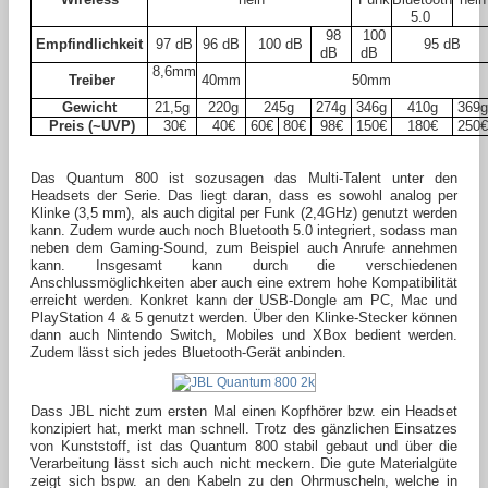
5.0
98
100
Empfindlichkeit
97 dB
96 dB
100 dB
95 dB
dB
dB
8,6mm
Treiber
40mm
50mm
Gewicht
21,5g
220g
245g
274g
346g
410g
369
Preis (~UVP)
30€
40€
60€
80€
98€
150€
180€
250
Das Quantum 800 ist sozusagen das Multi-Talent unter den
Headsets der Serie. Das liegt daran, dass es sowohl analog per
Klinke (3,5 mm), als auch digital per Funk (2,4GHz) genutzt werden
kann. Zudem wurde auch noch Bluetooth 5.0 integriert, sodass man
neben dem Gaming-Sound, zum Beispiel auch Anrufe annehmen
kann. Insgesamt kann durch die verschiedenen
Anschlussmöglichkeiten aber auch eine extrem hohe Kompatibilität
erreicht werden. Konkret kann der USB-Dongle am PC, Mac und
PlayStation 4 & 5 genutzt werden. Über den Klinke-Stecker können
dann auch Nintendo Switch, Mobiles und XBox bedient werden.
Zudem lässt sich jedes Bluetooth-Gerät anbinden.
Dass JBL nicht zum ersten Mal einen Kopfhörer bzw. ein Headset
konzipiert hat, merkt man schnell. Trotz des gänzlichen Einsatzes
von Kunststoff, ist das Quantum 800 stabil gebaut und über die
Verarbeitung lässt sich auch nicht meckern. Die gute Materialgüte
zeigt sich bspw. an den Kabeln zu den Ohrmuscheln, welche in