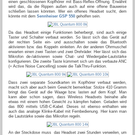
einen geschlossenen Kopfhörer mit Bass-Reflex-Öffnung. Erwähnt
wird das, da die Rippen außen auch auf eine offene Bauweise
schließen lassen könnten. Wer ein offenes Headset sucht, dem
könnte mit dem
Sennheiser GSP 550
geholfen sein.
Da das Headset einige Funktionen beherbergt, sind auch einige
Taster und Schalter verbaut worden. So lässt sich das Gerät auf
der rechten Seite ein- und ausschalten sowie das Bluetooth
aktivieren bzw. das Koppeln einleiten. An der anderen Ohrmuschel
erwarten einen zwei Tasten und zwei Drehräder. Hier lässt sich das
Mikrofon de-/aktivieren sowie Chat- und Wiedergabe-Lautstärke
konfigurieren. Die zweite Taste kümmert sich um das verbaute ANC
(= Active Noise Cancelling) sowie die TalkThru-Funktion.
Dass zwei separate Soundkarten im Kopfhörer verbaut werden,
macht sich aber auch beim Gewicht bemerkbar. Stolze 410 Gramm
bringt das Gerät auf die Waage bzw. lasten auf dem Kopf. Man
kann aber schon sagen, dass Wireless Headsets beinahe alle
etwas mit einem hohen Gewicht zu kämpfen haben. Geladen wird
das 800 mittels USB-C-Kabel. Dieses ist ebenso enthalten wie
auch das analoge Klinke-Kabel mit Fernbedienung. Hier kann man
die Lautstärke sowie das Mikrofon regeln.
An der Steckdose muss das Headset zwei Stunden verweilen, um