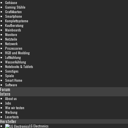
Gehäuse
Gaming Stühle
Grafikkarten
Smartphone
Komplettsysteme
Kaufberatung
Mainboards
Monitore
Netzteile
Netzwerk
Prozessoren
RGB und Modding
Luftkühlung
Wasserkühlung
Notebooks & Tablets
Sonstiges
Spiele
Smart Home
Software
Forum
Intern
About us
Jobs
Wie wir testen
Werbung
Lesertests
Hersteller
LG Electronics