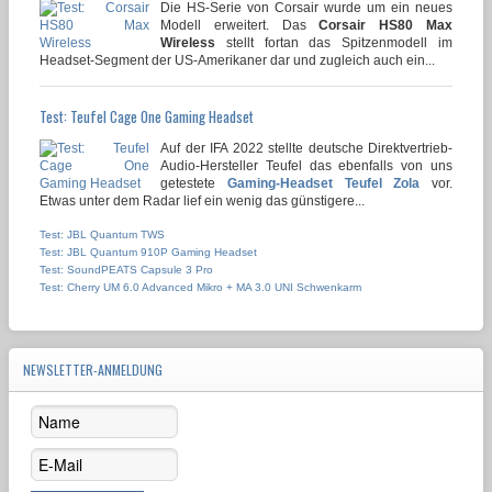
Die HS-Serie von Corsair wurde um ein neues
Modell erweitert. Das
Corsair HS80 Max
Wireless
stellt fortan das Spitzenmodell im
Headset-Segment der US-Amerikaner dar und zugleich auch ein...
Test: Teufel Cage One Gaming Headset
Auf der IFA 2022 stellte deutsche Direktvertrieb-
Audio-Hersteller Teufel das ebenfalls von uns
getestete
Gaming-Headset Teufel Zola
vor.
Etwas unter dem Radar lief ein wenig das günstigere...
Test: JBL Quantum TWS
Test: JBL Quantum 910P Gaming Headset
Test: SoundPEATS Capsule 3 Pro
Test: Cherry UM 6.0 Advanced Mikro + MA 3.0 UNI Schwenkarm
NEWSLETTER-ANMELDUNG