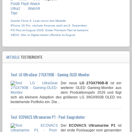
Garmin Fenix 9: Leak nennt drei Modelle
iPhone 18 Pro: nächste Keynote wohl am 9. September
PS Plus im August 2026: Erster Premium-Titel ist bekannt
XBOX: Disc to Digital startet offenbar im August
AKTUELLE
TESTBERICHTE
Test: LG UltraGear 27GX790B - Gaming-OLED-Monitor
Der neue
LG 27GX790B-B
ist ein
weiterer OLED Gaming-Monitor aus
dem Produktionsjahr 2026 und fügt
sich als kleinere Adaption des größeren LG 39GX950B OLED ins
bestehende Portfolio ein. Die...
Test: ECOVACS Ultramarine P1 - Pool-Saugroboter
Der
ECOVACS Ultramarine P1
ist
der erste Poolsauger vom genannten