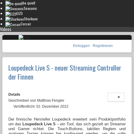
be quiet!
Seasonic
EIZO
Sharkoon
Corsair
Videos
Einloggen
Registrieren
Loupedeck Live S - neuer Streaming Controller
der Finnen
Details
Geschrieben von
Matthias Fengler
Veröffentlicht: 02. Dezember 2022
Der finnische Hersteller Loupedeck erweitert sein Produktportfolio
um das
Loupedeck Live S
– ein Tool, das sich gezielt an Streamer
und Gamer richtet. Die Touch-Buttons, taktilen Reglern und
analogen Tasten können frei konfiguriert werden, um die volle