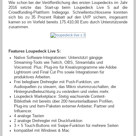
Wie schon bei der Veröffentlichung des ersten Loupedecks im Jahr
2016 setzte das Start-up beim Loupedeck Live S auf die
Crowdfunding-Plattform Indiegogo. Schnellentschlossene konnten
sich bis zu 35 Prozent Rabatt auf den UVP sichern, insgesamt
kamen so im Vorfeld bereits 175.410,00 Euro durch Unterstützende
zusammen.
Features Loupedeck Live S:
Native Software-Integrationen: Unterstützt gängige
Streaming-Tools wie Twitch, OBS, Streamlabs und
Voicemod. Plus: Plug-ins für Kreativprogramme wie Adobe
Lightroom und Final Cut Pro sowie Integrationen für
produktives Arbeiten.
Frei belegbare Drehregler mit Push-Funktion, um
Audioquellen zu steuern, das Mikro stummzuschalten, die
Hintergrundbeleuchtung zu verändern und vieles mehr.
Loupedeck Marketplace: Stetig wachsende Content-
Bibliothek mit bereits über 200 herunterladbaren Profilen,
Plug-ins und Item-Paketen externer Anbieter, Partner und
Influencer.
4 analoge Tasten
2 analoge Drehregler mit Druckfunktion
3 × 5 Touch-Buttons mit Swipe-Funktion für mehrere Seiten
kompatibel mit Windows & Mac