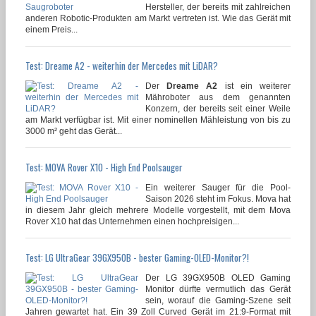
Hersteller, der bereits mit zahlreichen
anderen Robotic-Produkten am Markt vertreten ist. Wie das Gerät mit
einem Preis...
Test: Dreame A2 - weiterhin der Mercedes mit LiDAR?
Der
Dreame A2
ist ein weiterer
Mähroboter aus dem genannten
Konzern, der bereits seit einer Weile
am Markt verfügbar ist. Mit einer nominellen Mähleistung von bis zu
3000 m² geht das Gerät...
Test: MOVA Rover X10 - High End Poolsauger
Ein weiterer Sauger für die Pool-
Saison 2026 steht im Fokus. Mova hat
in diesem Jahr gleich mehrere Modelle vorgestellt, mit dem Mova
Rover X10 hat das Unternehmen einen hochpreisigen...
Test: LG UltraGear 39GX950B - bester Gaming-OLED-Monitor?!
Der LG 39GX950B OLED Gaming
Monitor dürfte vermutlich das Gerät
sein, worauf die Gaming-Szene seit
Jahren gewartet hat. Ein 39 Zoll Curved Gerät im 21:9-Format mit