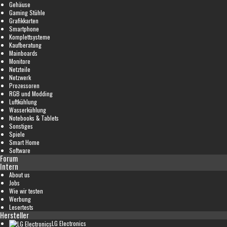
Gehäuse
Gaming Stühle
Grafikkarten
Smartphone
Komplettsysteme
Kaufberatung
Mainboards
Monitore
Netzteile
Netzwerk
Prozessoren
RGB und Modding
Luftkühlung
Wasserkühlung
Notebooks & Tablets
Sonstiges
Spiele
Smart Home
Software
Forum
Intern
About us
Jobs
Wie wir testen
Werbung
Lesertests
Hersteller
LG Electronics