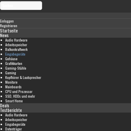
Einloggen
Registrieren
Startseite
News
Audio Hardware
Arbeitsspeicher
Balkonkraftwerk
Eingabegeräte
Gehäuse
Grafikkarten
Gaming-Stühle
Gaming
Kopfhörer & Lautsprecher
Monitore
Mainboards
CPU und Prozessor
SSD, HDDs und mehr
Smart Home
Deals
Testberichte
Audio Hardware
Arbeitsspeicher
Eingabegeräte
Datenträger