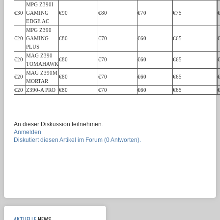
MPG Z390I
€30
GAMING
€90
€80
€70
€75
EDGE AC
MPG Z390
€20
GAMING
€80
€70
€60
€65
PLUS
MAG Z390
€20
€80
€70
€60
€65
TOMAHAWK
MAG Z390M
€20
€80
€70
€60
€65
MORTAR
€20
Z390-A PRO
€80
€70
€60
€65
An dieser Diskussion teilnehmen.
Anmelden
Diskutiert diesen Artikel im Forum (0 Antworten).
AKTUELLE
NEWS