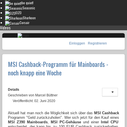
be quiet!
Seasonic
EIZO
Sharkoon
Corsair
Videos
Einloggen
Registrieren
MSI Cashback-Programm für Mainboards -
noch knapp eine Woche
Details
Geschrieben von
Marcel Büttner
Veröffentlicht: 02. Juni 2020
Aktuell hat man noch die Möglichkeit sich über das
MSI Cashback
Programm "Geld zurückzuholen". Wer sich jetzt für den Kauf eines
MSI Z390 Mainboards
,
MSI PC-Gehäuse
und einer
Intel CPU
entscheidet, der kann bis zu 100 EUR Cashback zurückerhalten.