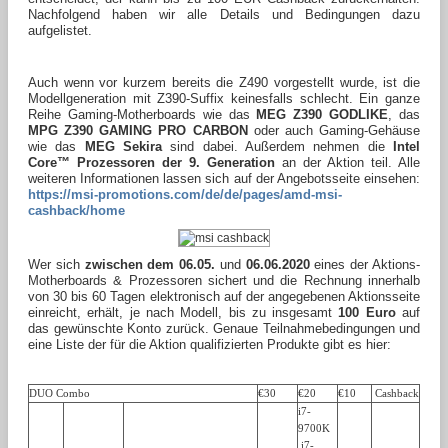
Nachfolgend haben wir alle Details und Bedingungen dazu
aufgelistet.
Auch wenn vor kurzem bereits die Z490 vorgestellt wurde, ist die
Modellgeneration mit Z390-Suffix keinesfalls schlecht. Ein ganze
Reihe Gaming-Motherboards wie das
MEG Z390 GODLIKE
, das
MPG Z390 GAMING PRO CARBON
oder auch Gaming-Gehäuse
wie das
MEG Sekira
sind dabei. Außerdem nehmen die
Intel
Core™ Prozessoren der 9. Generation
an der Aktion teil. Alle
weiteren Informationen lassen sich auf der Angebotsseite einsehen:
https://msi-promotions.com/de/de/pages/amd-msi-
cashback/home
Wer sich
zwischen dem 06.05.
und
06.06.2020
eines der Aktions-
Motherboards & Prozessoren sichert und die Rechnung innerhalb
von 30 bis 60 Tagen elektronisch auf der angegebenen Aktionsseite
einreicht, erhält, je nach Modell, bis zu insgesamt
100 Euro
auf
das gewünschte Konto zurück. Genaue Teilnahmebedingungen und
eine Liste der für die Aktion qualifizierten Produkte gibt es hier:
DUO Combo
€30
€20
€10
Cashback
i7-
9700K
i7-