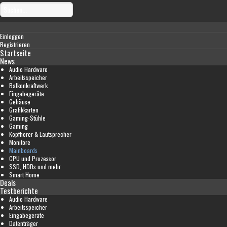
Einloggen
Registrieren
Startseite
News
Audio Hardware
Arbeitsspeicher
Balkonkraftwerk
Eingabegeräte
Gehäuse
Grafikkarten
Gaming-Stühle
Gaming
Kopfhörer & Lautsprecher
Monitore
Mainboards
CPU und Prozessor
SSD, HDDs und mehr
Smart Home
Deals
Testberichte
Audio Hardware
Arbeitsspeicher
Eingabegeräte
Datenträger