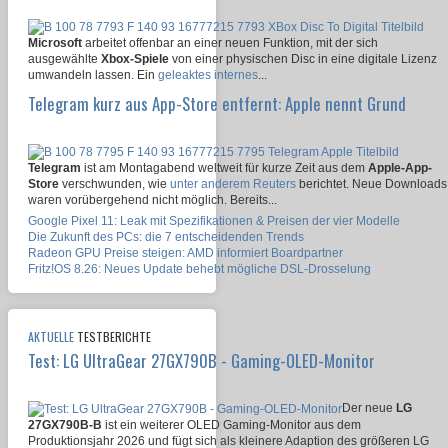
Microsoft
arbeitet offenbar an einer neuen Funktion, mit der sich
ausgewählte
Xbox-Spiele
von einer physischen Disc in eine digitale Lizenz
umwandeln lassen. Ein
geleaktes internes
...
Telegram kurz aus App-Store entfernt: Apple nennt Grund
Telegram
ist am Montagabend weltweit für kurze Zeit aus dem
Apple-App-
Store
verschwunden, wie
unter anderem Reuters
berichtet. Neue Downloads
waren vorübergehend nicht möglich. Bereits...
Google Pixel 11: Leak mit Spezifikationen & Preisen der vier Modelle
Die Zukunft des PCs: die 7 entscheidenden Trends
Radeon GPU Preise steigen: AMD informiert Boardpartner
Fritz!OS 8.26: Neues Update behebt mögliche DSL-Drosselung
AKTUELLE
TESTBERICHTE
Test: LG UltraGear 27GX790B - Gaming-OLED-Monitor
Der neue
LG
27GX790B-B
ist ein weiterer OLED Gaming-Monitor aus dem
Produktionsjahr 2026 und fügt sich als kleinere Adaption des größeren LG