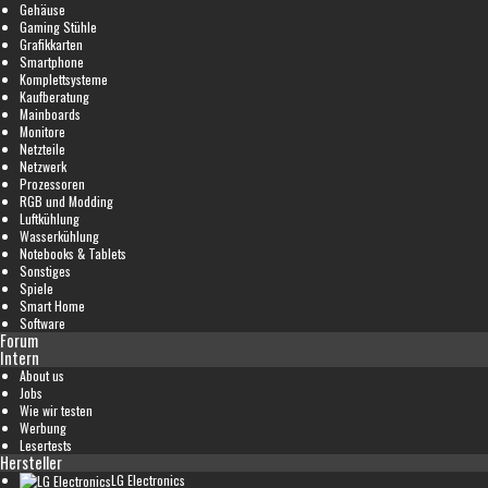
Gehäuse
Gaming Stühle
Grafikkarten
Smartphone
Komplettsysteme
Kaufberatung
Mainboards
Monitore
Netzteile
Netzwerk
Prozessoren
RGB und Modding
Luftkühlung
Wasserkühlung
Notebooks & Tablets
Sonstiges
Spiele
Smart Home
Software
Forum
Intern
About us
Jobs
Wie wir testen
Werbung
Lesertests
Hersteller
LG Electronics