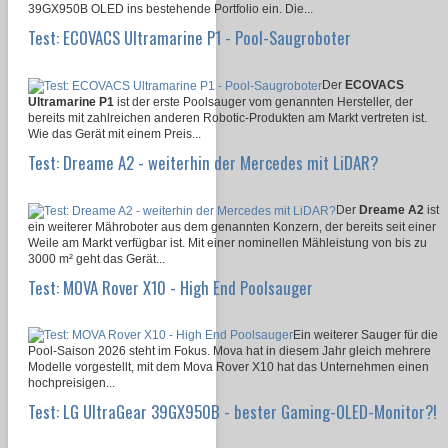
39GX950B OLED ins bestehende Portfolio ein. Die...
Test: ECOVACS Ultramarine P1 - Pool-Saugroboter
Der
ECOVACS
Ultramarine P1
ist der erste Poolsauger vom genannten Hersteller, der
bereits mit zahlreichen anderen Robotic-Produkten am Markt vertreten ist.
Wie das Gerät mit einem Preis...
Test: Dreame A2 - weiterhin der Mercedes mit LiDAR?
Der
Dreame A2
ist
ein weiterer Mähroboter aus dem genannten Konzern, der bereits seit einer
Weile am Markt verfügbar ist. Mit einer nominellen Mähleistung von bis zu
3000 m² geht das Gerät...
Test: MOVA Rover X10 - High End Poolsauger
Ein weiterer Sauger für die
Pool-Saison 2026 steht im Fokus. Mova hat in diesem Jahr gleich mehrere
Modelle vorgestellt, mit dem Mova Rover X10 hat das Unternehmen einen
hochpreisigen...
Test: LG UltraGear 39GX950B - bester Gaming-OLED-Monitor?!