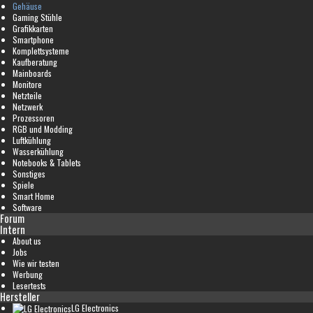
Gehäuse
Gaming Stühle
Grafikkarten
Smartphone
Komplettsysteme
Kaufberatung
Mainboards
Monitore
Netzteile
Netzwerk
Prozessoren
RGB und Modding
Luftkühlung
Wasserkühlung
Notebooks & Tablets
Sonstiges
Spiele
Smart Home
Software
Forum
Intern
About us
Jobs
Wie wir testen
Werbung
Lesertests
Hersteller
LG Electronics