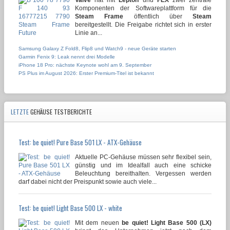
Komponenten der Softwareplattform für die
Steam Frame
öffentlich über
Steam
bereitgestellt. Die Freigabe richtet sich in erster
Linie an...
Samsung Galaxy Z Fold8, Flip8 und Watch9 - neue Geräte starten
Garmin Fenix 9: Leak nennt drei Modelle
iPhone 18 Pro: nächste Keynote wohl am 9. September
PS Plus im August 2026: Erster Premium-Titel ist bekannt
LETZTE
GEHÄUSE TESTBERICHTE
Test: be quiet! Pure Base 501 LX - ATX-Gehäuse
Aktuelle PC-Gehäuse müssen sehr flexibel sein,
günstig und im Idealfall auch eine schicke
Beleuchtung bereithalten. Vergessen werden
darf dabei nicht der Preispunkt sowie auch viele...
Test: be quiet! Light Base 500 LX - white
Mit dem neuen
be quiet! Light Base 500 (LX)