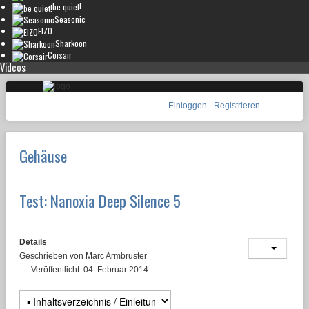
be quiet!
Seasonic
EIZO
Sharkoon
Corsair
Videos
Einloggen
Registrieren
Gehäuse
Test: Nanoxia Deep Silence 5
Details
Geschrieben von
Marc Armbruster
Veröffentlicht: 04. Februar 2014