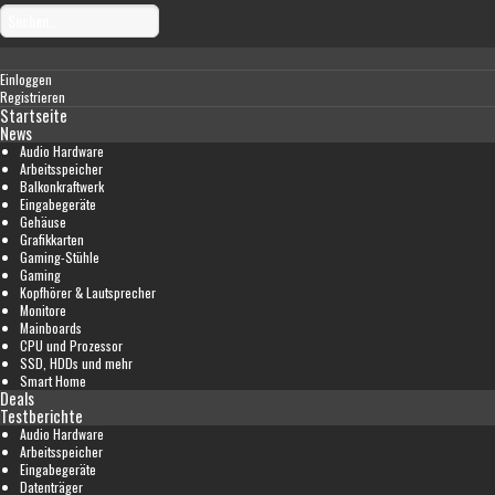
Einloggen
Registrieren
Startseite
News
Audio Hardware
Arbeitsspeicher
Balkonkraftwerk
Eingabegeräte
Gehäuse
Grafikkarten
Gaming-Stühle
Gaming
Kopfhörer & Lautsprecher
Monitore
Mainboards
CPU und Prozessor
SSD, HDDs und mehr
Smart Home
Deals
Testberichte
Audio Hardware
Arbeitsspeicher
Eingabegeräte
Datenträger