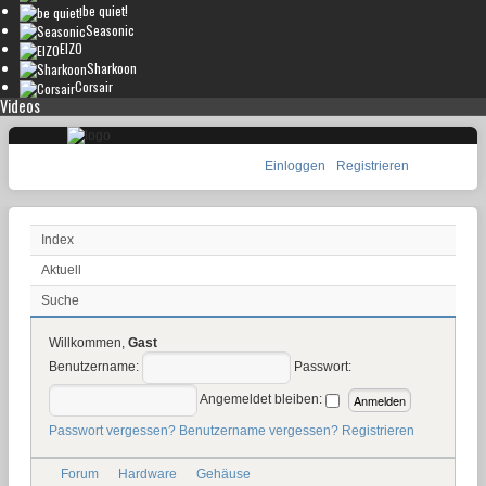
be quiet!
Seasonic
EIZO
Sharkoon
Corsair
Videos
Einloggen
Registrieren
Index
Aktuell
Suche
Willkommen,
Gast
Benutzername:
Passwort:
Angemeldet bleiben:
Passwort vergessen?
Benutzername vergessen?
Registrieren
Forum
Hardware
Gehäuse