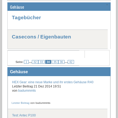
×
Gehäuse
Tagebücher
Casecons / Eigenbauten
...
...
Seite:
1
32
33
34
35
36
42
Gehäuse
HEX Gear: eine neue Marke und ihr erstes Gehäuse R40
Letzter Beitrag 21 Dez 2014 19:51
von
badummmts
Letzter Beitrag
von
badummmts
Test: Antec P100