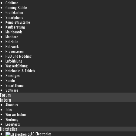
Gehäuse
Gaming Stühle
Grafikkarten
Smartphone
Komplettsysteme
Kaufberatung
Mainboards
Monitore
Netzteile
Netzwerk
Prozessoren
RGB und Modding
Luftkühlung
Wasserkühlung
Notebooks & Tablets
Sonstiges
Spiele
Smart Home
Software
Forum
Intern
About us
Jobs
Wie wir testen
Werbung
Lesertests
Hersteller
LG Electronics