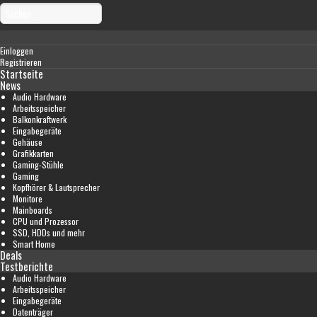
Einloggen
Registrieren
Startseite
News
Audio Hardware
Arbeitsspeicher
Balkonkraftwerk
Eingabegeräte
Gehäuse
Grafikkarten
Gaming-Stühle
Gaming
Kopfhörer & Lautsprecher
Monitore
Mainboards
CPU und Prozessor
SSD, HDDs und mehr
Smart Home
Deals
Testberichte
Audio Hardware
Arbeitsspeicher
Eingabegeräte
Datenträger