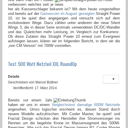
verbessern welches seit je
her als Kassenschlager bekannt ist? Mit dem heute vorgestellten
und bereits auf der
Gamescom im August gezeigten
Straight Power
10, ist be quiet dies angegangen und versucht sich auf dem
evolutionären Wege. Dazu zählen unter anderem der neue Silent
Wings 3, die in dieser Serie erstmals verwendeten DC/DC-Wandler
und das Quäntchen mehr Leistung, im Vergleich zur Konkurrenz.
Ob diese Zutaten das Straight Power 10 erneut zum Evergreen
aufsteigen lassen, klären wir im folgenden Bericht, in dem wir die
„non CM-Version“ mit 700W vorstellen.
Test: 500 Watt Netzteil XXL RoundUp
Details
Geschrieben von
Marcel Büttner
Veröffentlicht: 17. März 2014
Bereits vor einem Jahr
haben wir uns in einem
Vergleichstest damalige 500W Netzteile
angesehen. Umso logischer erscheint es, diesen Stand durch
neuere Modelle aufzufrischen. Mit Cooler Master, be quiet! und
Fractal Design schicken drei Hersteller ihre Stromversorger ins
Rennen um die begehrte Krone im Massensegment des 500W-
Bereiches. Wie sich das Fractal Design Integra R2, Cooler Master