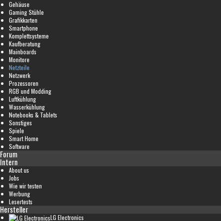
Gehäuse
Gaming Stühle
Grafikkarten
Smartphone
Komplettsysteme
Kaufberatung
Mainboards
Monitore
Netzteile
Netzwerk
Prozessoren
RGB und Modding
Luftkühlung
Wasserkühlung
Notebooks & Tablets
Sonstiges
Spiele
Smart Home
Software
Forum
Intern
About us
Jobs
Wie wir testen
Werbung
Lesertests
Hersteller
LG Electronics