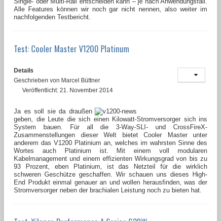
Single- oder Multi-Rail entscheiden kann – je nach Anwendungsfall.
Alle Features können wir noch gar nicht nennen, also weiter im
nachfolgenden Testbericht.
Test: Cooler Master V1200 Platinum
Details
Geschrieben von
Marcel Büttner
Veröffentlicht: 21. November 2014
Ja es soll sie da draußen
geben, die Leute die sich einen Kilowatt-Stromversorger sich ins
System bauen. Für all die 3-Way-SLI- und CrossFireX-
Zusammenstellungen dieser Welt bietet Cooler Master unter
anderem das V1200 Platinium an, welches im wahrsten Sinne des
Wortes auch Platinium ist. Mit einem voll modularen
Kabelmanagement und einem effizienten Wirkungsgrad von bis zu
93 Prozent, eben Platinium, ist das Netzteil für die wirklich
schweren Geschütze geschaffen. Wir schauen uns dieses High-
End Produkt einmal genauer an und wollen herausfinden, was der
Stromversorger neben der brachialen Leistung noch zu bieten hat.