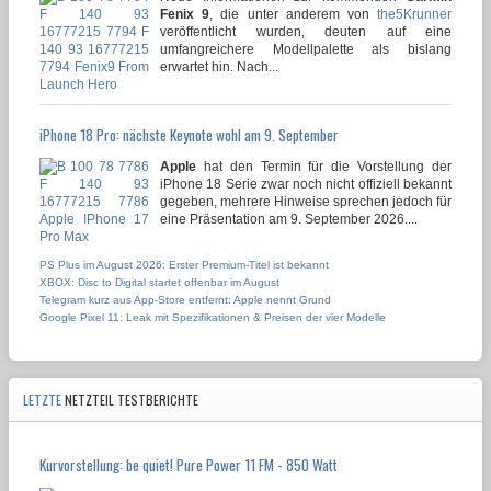
Fenix 9
, die unter anderem von
the5Krunner
veröffentlicht wurden, deuten auf eine
umfangreichere Modellpalette als bislang
erwartet hin. Nach...
iPhone 18 Pro: nächste Keynote wohl am 9. September
Apple
hat den Termin für die Vorstellung der
iPhone 18 Serie zwar noch nicht offiziell bekannt
gegeben, mehrere Hinweise sprechen jedoch für
eine Präsentation am 9. September 2026....
PS Plus im August 2026: Erster Premium-Titel ist bekannt
XBOX: Disc to Digital startet offenbar im August
Telegram kurz aus App-Store entfernt: Apple nennt Grund
Google Pixel 11: Leak mit Spezifikationen & Preisen der vier Modelle
LETZTE
NETZTEIL TESTBERICHTE
Kurvorstellung: be quiet! Pure Power 11 FM - 850 Watt