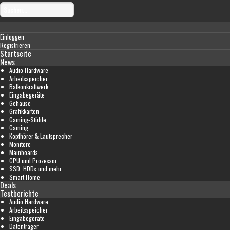
Einloggen
Registrieren
Startseite
News
Audio Hardware
Arbeitsspeicher
Balkonkraftwerk
Eingabegeräte
Gehäuse
Grafikkarten
Gaming-Stühle
Gaming
Kopfhörer & Lautsprecher
Monitore
Mainboards
CPU und Prozessor
SSD, HDDs und mehr
Smart Home
Deals
Testberichte
Audio Hardware
Arbeitsspeicher
Eingabegeräte
Datenträger