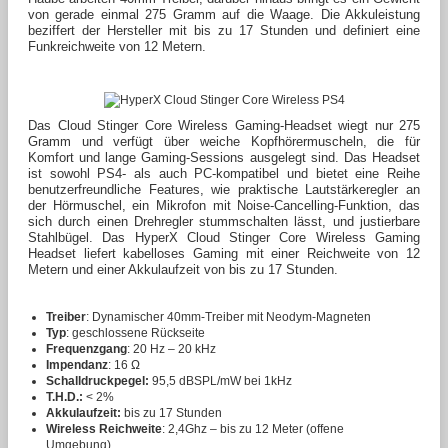
von gerade einmal 275 Gramm auf die Waage. Die Akkuleistung
beziffert der Hersteller mit bis zu 17 Stunden und definiert eine
Funkreichweite von 12 Metern.
Das Cloud Stinger Core Wireless Gaming-Headset wiegt nur 275
Gramm und verfügt über weiche Kopfhörermuscheln, die für
Komfort und lange Gaming-Sessions ausgelegt sind. Das Headset
ist sowohl PS4- als auch PC-kompatibel und bietet eine Reihe
benutzerfreundliche Features, wie praktische Lautstärkeregler an
der Hörmuschel, ein Mikrofon mit Noise-Cancelling-Funktion, das
sich durch einen Drehregler stummschalten lässt, und justierbare
Stahlbügel. Das HyperX Cloud Stinger Core Wireless Gaming
Headset liefert kabelloses Gaming mit einer Reichweite von 12
Metern und einer Akkulaufzeit von bis zu 17 Stunden.
Treiber
: Dynamischer 40mm-Treiber mit Neodym-Magneten
Typ
: geschlossene Rückseite
Frequenzgang
: 20 Hz – 20 kHz
Impendanz
: 16 Ω
Schalldruckpegel:
95,5 dBSPL/mW bei 1kHz
T.H.D.:
< 2%
Akkulaufzeit:
bis zu 17 Stunden
Wireless Reichweite
: 2,4Ghz – bis zu 12 Meter (offene
Umgebung)