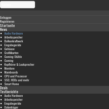
Einloggen
Registrieren
Startseite
News
Audio Hardware
Arbeitsspeicher
Balkonkraftwerk
Eingabegeräte
Gehäuse
Grafikkarten
Gaming-Stühle
Gaming
Kopfhörer & Lautsprecher
Monitore
Mainboards
CPU und Prozessor
SSD, HDDs und mehr
Smart Home
Deals
Testberichte
Audio Hardware
Arbeitsspeicher
Eingabegeräte
Datenträger