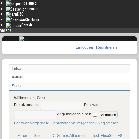
be quiet!
Seasonic
EIZO
Sharkoon
Corsair
Videos
Einloggen
Registrieren
Index
Aktuell
Suche
Willkommen,
Gast
Benutzername:
Passwort:
Angemeldet bleiben:
Passwort vergessen?
Benutzername vergessen?
Registrieren
Forum
Spiele
PC-Games Allgemein
Test: FlexiSpot E8 -