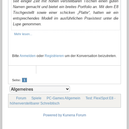
seit einiger Zeit mit höhen verstellbaren Tischen einen guten
Namen gemacht und bietet ein breites Portfolio an. Mit dem E8
Tischgestellt sowie einer schicken „Platte“, hatten wir ein
entsprechendes Modell im ausführlichen Praxistest unter die
Lupe genommen.
Mehr lesen...
Bitte
Anmelden
oder
Registrieren
um der Konversation beizutreten.
Seite:
1
Forum
Spiele
PC-Games Allgemein
Test: FlexiSpot E8 -
höhenverstellbarer Schreibtisch
Powered by
Kunena Forum