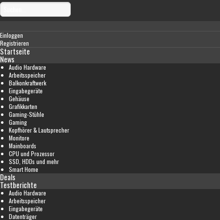
Einloggen
Registrieren
Startseite
News
Audio Hardware
Arbeitsspeicher
Balkonkraftwerk
Eingabegeräte
Gehäuse
Grafikkarten
Gaming-Stühle
Gaming
Kopfhörer & Lautsprecher
Monitore
Mainboards
CPU und Prozessor
SSD, HDDs und mehr
Smart Home
Deals
Testberichte
Audio Hardware
Arbeitsspeicher
Eingabegeräte
Datenträger