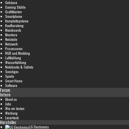
Gehäuse
Gaming Stühle
Grafikkarten
Smartphone
Komplettsysteme
Kaufberatung
Mainboards
Monitore
Netzteile
Netzwerk
Prozessoren
RGB und Modding
Luftkühlung
Wasserkühlung
Notebooks & Tablets
Sonstiges
Spiele
Smart Home
Software
Forum
Intern
About us
Jobs
Wie wir testen
Werbung
Lesertests
Hersteller
LG Electronics