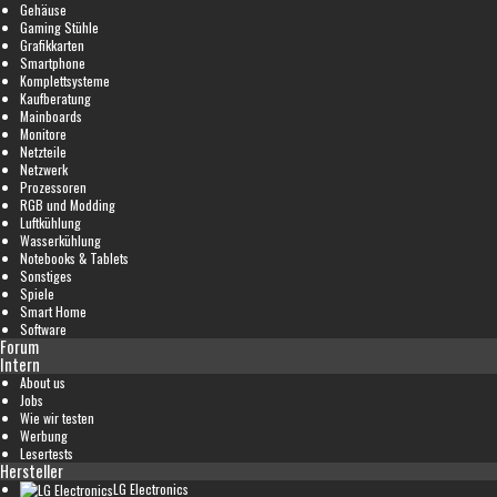
Gehäuse
Gaming Stühle
Grafikkarten
Smartphone
Komplettsysteme
Kaufberatung
Mainboards
Monitore
Netzteile
Netzwerk
Prozessoren
RGB und Modding
Luftkühlung
Wasserkühlung
Notebooks & Tablets
Sonstiges
Spiele
Smart Home
Software
Forum
Intern
About us
Jobs
Wie wir testen
Werbung
Lesertests
Hersteller
LG Electronics