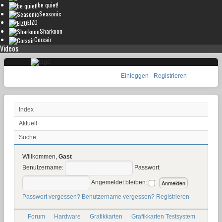
be quiet!
Seasonic
EIZO
Sharkoon
Corsair
Videos
Einloggen
Registrieren
Index
Aktuell
Suche
Willkommen,
Gast
Benutzername:
Passwort:
Angemeldet bleiben:
Passwort vergessen?
Benutzername vergessen?
Registrieren
Forum
Hardware
Grafikkarten
Grafikkarten Testsystem