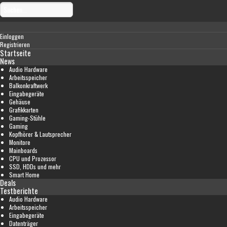
Einloggen
Registrieren
Startseite
News
Audio Hardware
Arbeitsspeicher
Balkonkraftwerk
Eingabegeräte
Gehäuse
Grafikkarten
Gaming-Stühle
Gaming
Kopfhörer & Lautsprecher
Monitore
Mainboards
CPU und Prozessor
SSD, HDDs und mehr
Smart Home
Deals
Testberichte
Audio Hardware
Arbeitsspeicher
Eingabegeräte
Datenträger