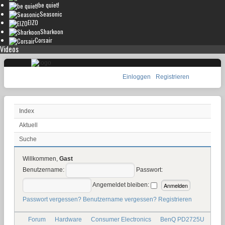
be quiet!
Seasonic
EIZO
Sharkoon
Corsair
Videos
Einloggen
Registrieren
Index
Aktuell
Suche
Willkommen,
Gast
Benutzername:
Passwort:
Angemeldet bleiben:
Passwort vergessen?
Benutzername vergessen?
Registrieren
Forum
Hardware
Consumer Electronics
BenQ PD2725U