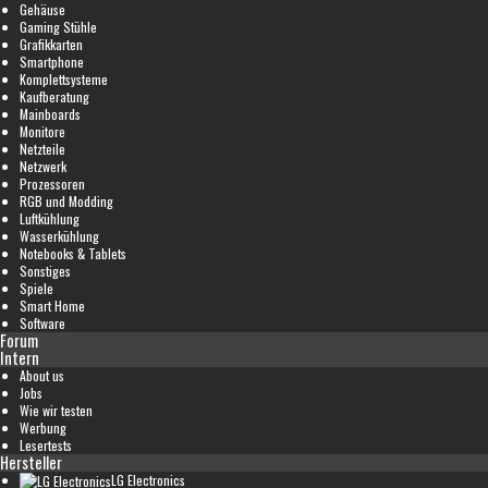
Gehäuse
Gaming Stühle
Grafikkarten
Smartphone
Komplettsysteme
Kaufberatung
Mainboards
Monitore
Netzteile
Netzwerk
Prozessoren
RGB und Modding
Luftkühlung
Wasserkühlung
Notebooks & Tablets
Sonstiges
Spiele
Smart Home
Software
Forum
Intern
About us
Jobs
Wie wir testen
Werbung
Lesertests
Hersteller
LG Electronics