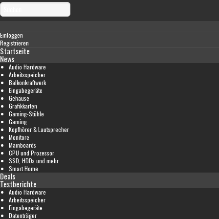
Einloggen
Registrieren
Startseite
News
Audio Hardware
Arbeitsspeicher
Balkonkraftwerk
Eingabegeräte
Gehäuse
Grafikkarten
Gaming-Stühle
Gaming
Kopfhörer & Lautsprecher
Monitore
Mainboards
CPU und Prozessor
SSD, HDDs und mehr
Smart Home
Deals
Testberichte
Audio Hardware
Arbeitsspeicher
Eingabegeräte
Datenträger