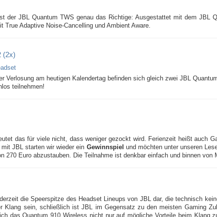
n, ist der JBL Quantum TWS genau das Richtige: Ausgestattet mit dem JBL
t True Adaptive Noise-Cancelling und Ambient Aware.
 (2x)
 der Verlosung am heutigen Kalendertag befinden sich gleich zwei JBL Quantu
enlos teilnehmen!
tet das für viele nicht, dass weniger gezockt wird. Ferienzeit heißt auch 
it JBL starten wir wieder ein
Gewinnspiel
und möchten unter unseren Lese
 270 Euro abzustauben. Die Teilnahme ist denkbar einfach und binnen von 
 derzeit die Speerspitze des Headset Lineups von JBL dar, die technisch ke
der Klang sein, schließlich ist JBL im Gegensatz zu den meisten Gaming Zub
 sich das Quantum 910 Wireless nicht nur auf mögliche Vorteile beim Klang 