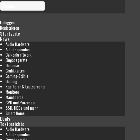
Einloggen
Registrieren
Startseite
News
Audio Hardware
Arbeitsspeicher
Balkonkraftwerk
Eingabegeräte
Gehäuse
Grafikkarten
Gaming-Stühle
Gaming
Kopfhörer & Lautsprecher
Monitore
Mainboards
CPU und Prozessor
SSD, HDDs und mehr
Smart Home
Deals
Testberichte
Audio Hardware
Arbeitsspeicher
Eingabegeräte