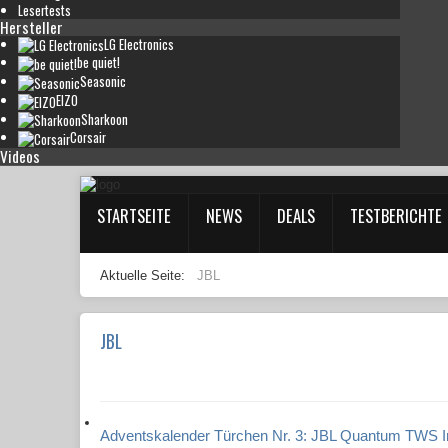
Lesertests
Hersteller
LG Electronics
be quiet!
Seasonic
EIZO
Sharkoon
Corsair
Videos
STARTSEITE
NEWS
DEALS
TESTBERICHTE
Aktuelle Seite:
JBL
JBL
Adventskalender Türchen Nr. 3: JBL Quantum TWS I