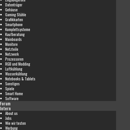
Datenträger
Gehäuse
Gaming Stühle
Grafikkarten
Smartphone
Komplettsysteme
Kaufberatung
Mainboards
Monitore
Netzteile
Netzwerk
Prozessoren
RGB und Modding
Luftkühlung
Wasserkühlung
Notebooks & Tablets
Sonstiges
Spiele
Smart Home
Software
Forum
Intern
About us
Jobs
Wie wir testen
Werbung