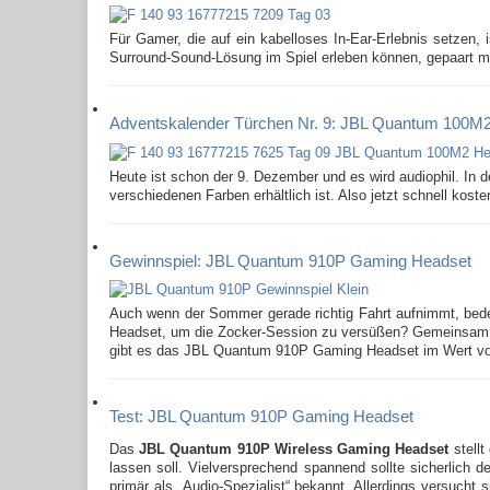
Für Gamer, die auf ein kabelloses In-Ear-Erlebnis setze
Surround-Sound-Lösung im Spiel erleben können, gepaart mi
Adventskalender Türchen Nr. 9: JBL Quantum 100M2
Heute ist schon der 9. Dezember und es wird audiophil. In
verschiedenen Farben erhältlich ist. Also jetzt schnell kost
Gewinnspiel: JBL Quantum 910P Gaming Headset
Auch wenn der Sommer gerade richtig Fahrt aufnimmt, bedeu
Headset, um die Zocker-Session zu versüßen? Gemeinsam m
gibt es das JBL Quantum 910P Gaming Headset im Wert von
Test: JBL Quantum 910P Gaming Headset
Das
JBL Quantum 910P Wireless Gaming Headset
stellt
lassen soll. Vielversprechend spannend sollte sicherlich 
primär als „Audio-Spezialist“ bekannt. Allerdings versucht