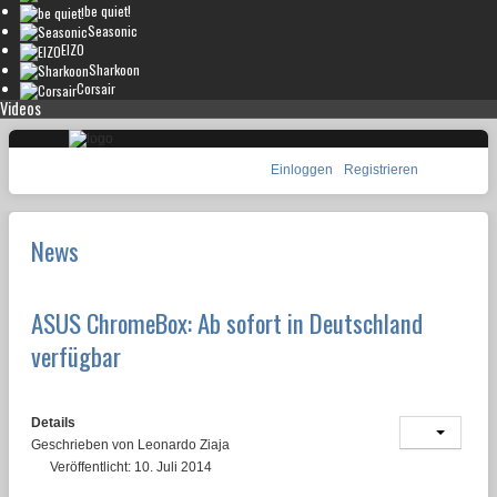
be quiet!
Seasonic
EIZO
Sharkoon
Corsair
Videos
Einloggen
Registrieren
News
ASUS ChromeBox: Ab sofort in Deutschland
verfügbar
Details
Geschrieben von
Leonardo Ziaja
Veröffentlicht: 10. Juli 2014