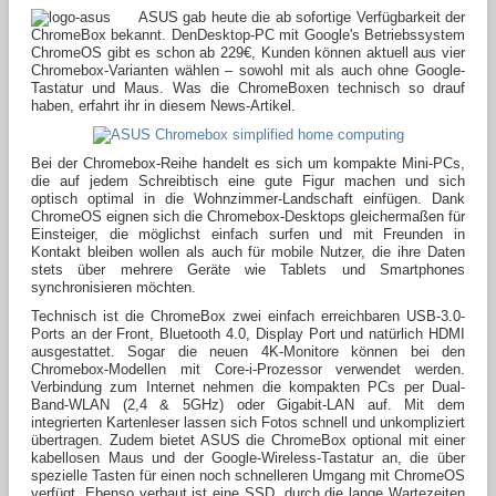
ASUS gab heute die ab sofortige Verfügbarkeit der
ChromeBox bekannt. DenDesktop-PC mit Google's Betriebssystem
ChromeOS gibt es schon ab 229€, Kunden können aktuell aus vier
Chromebox-Varianten wählen – sowohl mit als auch ohne Google-
Tastatur und Maus. Was die ChromeBoxen technisch so drauf
haben, erfahrt ihr in diesem News-Artikel.
Bei der Chromebox-Reihe handelt es sich um kompakte Mini-PCs,
die auf jedem Schreibtisch eine gute Figur machen und sich
optisch optimal in die Wohnzimmer-Landschaft einfügen. Dank
ChromeOS eignen sich die Chromebox-Desktops gleichermaßen für
Einsteiger, die möglichst einfach surfen und mit Freunden in
Kontakt bleiben wollen als auch für mobile Nutzer, die ihre Daten
stets über mehrere Geräte wie Tablets und Smartphones
synchronisieren möchten.
Technisch ist die ChromeBox zwei einfach erreichbaren USB-3.0-
Ports an der Front, Bluetooth 4.0, Display Port und natürlich HDMI
ausgestattet. Sogar die neuen 4K-Monitore können bei den
Chromebox-Modellen mit Core-i-Prozessor verwendet werden.
Verbindung zum Internet nehmen die kompakten PCs per Dual-
Band-WLAN (2,4 & 5GHz) oder Gigabit-LAN auf. Mit dem
integrierten Kartenleser lassen sich Fotos schnell und unkompliziert
übertragen. Zudem bietet ASUS die ChromeBox optional mit einer
kabellosen Maus und der Google-Wireless-Tastatur an, die über
spezielle Tasten für einen noch schnelleren Umgang mit ChromeOS
verfügt. Ebenso verbaut ist eine SSD, durch die lange Wartezeiten