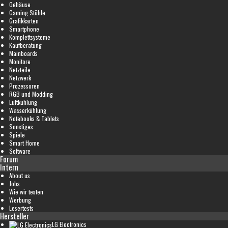
Gehäuse
Gaming Stühle
Grafikkarten
Smartphone
Komplettsysteme
Kaufberatung
Mainboards
Monitore
Netzteile
Netzwerk
Prozessoren
RGB und Modding
Luftkühlung
Wasserkühlung
Notebooks & Tablets
Sonstiges
Spiele
Smart Home
Software
Forum
Intern
About us
Jobs
Wie wir testen
Werbung
Lesertests
Hersteller
LG Electronics