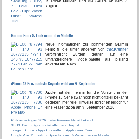
In ersten Märkten sind die Geräte ab dem 7.
August...
Garmin Fenix 9: Leak nennt drei Modelle
Neue Informationen zur kommenden
Garmin
Fenix 9
, die unter anderem von
the5Krunner
veröffentlicht wurden, deuten auf eine
umfangreichere Modellpalette als bislang
erwartet hin. Nach...
iPhone 18 Pro: nächste Keynote wohl am 9. September
Apple
hat den Termin für die Vorstellung der
iPhone 18 Serie zwar noch nicht offiziell bekannt
gegeben, mehrere Hinweise sprechen jedoch für
eine Präsentation am 9. September 2026....
PS Plus im August 2026: Erster Premium-Titel ist bekannt
XBOX: Disc to Digital startet offenbar im August
Telegram kurz aus App-Store entfernt: Apple nennt Grund
Google Pixel 11: Leak mit Spezifikationen & Preisen der vier Modelle