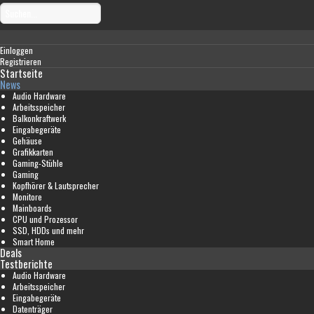
Einloggen
Registrieren
Startseite
News
Audio Hardware
Arbeitsspeicher
Balkonkraftwerk
Eingabegeräte
Gehäuse
Grafikkarten
Gaming-Stühle
Gaming
Kopfhörer & Lautsprecher
Monitore
Mainboards
CPU und Prozessor
SSD, HDDs und mehr
Smart Home
Deals
Testberichte
Audio Hardware
Arbeitsspeicher
Eingabegeräte
Datenträger