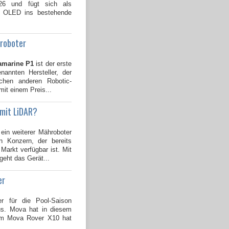
026 und fügt sich als
B OLED ins bestehende
groboter
amarine P1
ist der erste
annten Hersteller, der
ichen anderen Robotic-
mit einem Preis...
 mit LiDAR?
 ein weiterer Mähroboter
 Konzern, der bereits
Markt verfügbar ist. Mit
geht das Gerät...
er
er für die Pool-Saison
us. Mova hat in diesem
dem Mova Rover X10 hat