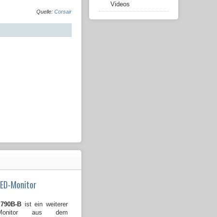
Videos
Quelle:
Corsair
LED-Monitor
790B-B
ist ein weiterer
Monitor aus dem