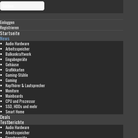
Einloggen
Registrieren
Startseite
News
Audio Hardware
Arbeitsspeicher
Balkonkraftwerk
Eingabegeräte
Gehäuse
Grafikkarten
Gaming-Stühle
Gaming
Kopfhörer & Lautsprecher
Monitore
Mainboards
CPU und Prozessor
SSD, HDDs und mehr
Smart Home
Deals
Testberichte
Audio Hardware
Arbeitsspeicher
Eingabegeräte