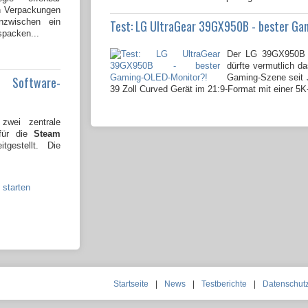
en Verpackungen
nzwischen ein
Test: LG UltraGear 39GX950B - bester Ga
spacken...
Der LG 39GX950B 
dürfte vermutlich da
Gaming-Szene seit J
e Software-
39 Zoll Curved Gerät im 21:9-Format mit einer 5K
wei zentrale
 für die
Steam
tgestellt. Die
 starten
Startseite
|
News
|
Testberichte
|
Datenschut