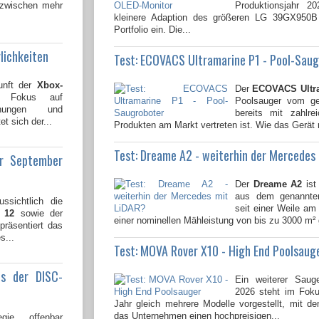
nzwischen mehr
Produktionsjahr 2
kleinere Adaption des größeren LG 39GX950
Portfolio ein. Die...
lichkeiten
Test: ECOVACS Ultramarine P1 - Pool-Sau
unft der
Xbox-
Der
ECOVACS Ultr
n Fokus auf
Poolsauger vom gen
lichungen und
bereits mit zahlre
t sich der...
Produkten am Markt vertreten ist. Wie das Gerät 
Test: Dreame A2 - weiterhin der Mercedes
ür September
Der
Dreame A2
ist
aus dem genannten
ssichtlich die
seit einer Weile am 
 12
sowie der
einer nominellen Mähleistung von bis zu 3000 m² 
 präsentiert das
s...
Test: MOVA Rover X10 - High End Poolsaug
us der DISC-
Ein weiterer Saug
2026 steht im Fok
Jahr gleich mehrere Modelle vorgestellt, mit 
das Unternehmen einen hochpreisigen...
gie offenbar