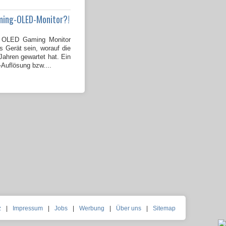
ming-OLED-Monitor?!
OLED Gaming Monitor
s Gerät sein, worauf die
ahren gewartet hat. Ein
-Auflösung bzw....
z
|
Impressum
|
Jobs
|
Werbung
|
Über uns
|
Sitemap