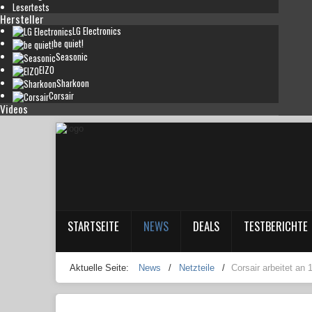
Lesertests
Hersteller
LG Electronics
be quiet!
Seasonic
EIZO
Sharkoon
Corsair
Videos
STARTSEITE
NEWS
DEALS
TESTBERICHTE
Aktuelle Seite:
News
/
Netzteile
/
Corsair arbeitet an