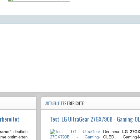
AKTUELLE
TESTBERICHTE
rbereitet
Test: LG UltraGear 27GX790B - Gaming-O
Frame"
deutlich
Der neue
LG 27GX
ame
optimierten
OLED Gaming-