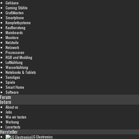
Gehäuse
Gaming Stühle
Grafikkarten
Smartphone
Komplettsysteme
Kaufberatung
Mainboards
Monitore
Netzteile
Netzwerk
Prozessoren
RGB und Modding
Luftkühlung
Wasserkühlung
Notebooks & Tablets
Sonstiges
Spiele
Smart Home
Software
Forum
Intern
About us
Jobs
Wie wir testen
Werbung
Lesertests
Hersteller
LG Electronics