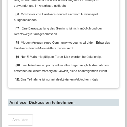
Mail) werden ausschließlich zur Abwicklung des Gewinnspiels
verwendet und im Anschluss gelöscht
§6
Mitarbeiter von Hardware-Journal sind vom Gewinnspiel
ausgeschlossen
§7
Eine Barauszahlung des Gewinns ist nicht möglich und der
Rechtsweg ist ausgeschlossen
§8
Mit dem Anlegen eines Community-Accounts wird dem Erhalt des
Hardware-Journal-Newsletters zugestimmt
§9
Nur E-Mails mit gültigem Foren-Nick werden berücksichtigt
§10
Eine Teilnahme ist prinzipiell an allen Tagen möglich. Ausnahmen
entstehen bei einem vorzeigten Gewinn, siehe nachfolgenden Punkt
§11
Eine Teilnahme ist nur mit deaktiviertem Adblocker möglich
An dieser Diskussion teilnehmen.
Anmelden