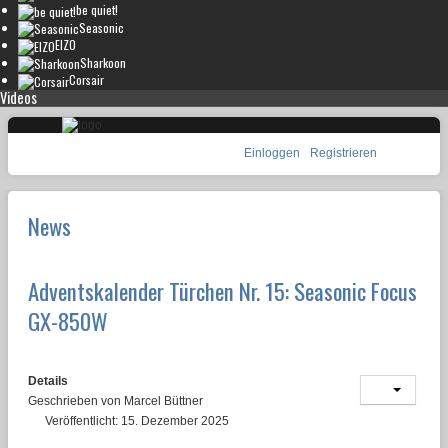
be quiet!
Seasonic
EIZO
Sharkoon
Corsair
Videos
Einloggen
Registrieren
News
Adventskalender Türchen Nr. 15: Seasonic Focus
GX-850W
Details
Geschrieben von
Marcel Büttner
Veröffentlicht: 15. Dezember 2025