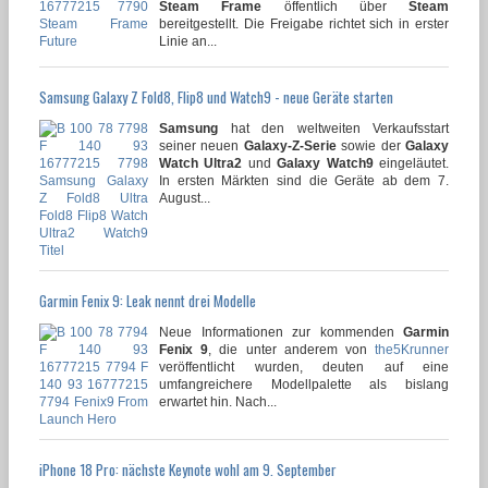
Steam Frame
öffentlich über
Steam
bereitgestellt. Die Freigabe richtet sich in erster
Linie an...
Samsung Galaxy Z Fold8, Flip8 und Watch9 - neue Geräte starten
Samsung
hat den weltweiten Verkaufsstart
seiner neuen
Galaxy-Z-Serie
sowie der
Galaxy
Watch Ultra2
und
Galaxy Watch9
eingeläutet.
In ersten Märkten sind die Geräte ab dem 7.
August...
Garmin Fenix 9: Leak nennt drei Modelle
Neue Informationen zur kommenden
Garmin
Fenix 9
, die unter anderem von
the5Krunner
veröffentlicht wurden, deuten auf eine
umfangreichere Modellpalette als bislang
erwartet hin. Nach...
iPhone 18 Pro: nächste Keynote wohl am 9. September