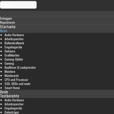
Einloggen
Registrieren
Startseite
News
Audio Hardware
Arbeitsspeicher
Balkonkraftwerk
Eingabegeräte
Gehäuse
Grafikkarten
Gaming-Stühle
Gaming
Kopfhörer & Lautsprecher
Monitore
Mainboards
CPU und Prozessor
SSD, HDDs und mehr
Smart Home
Deals
Testberichte
Audio Hardware
Arbeitsspeicher
Eingabegeräte
Datenträger