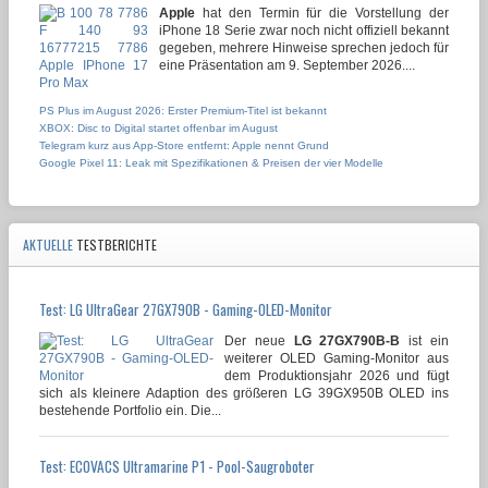
Apple
hat den Termin für die Vorstellung der
iPhone 18 Serie zwar noch nicht offiziell bekannt
gegeben, mehrere Hinweise sprechen jedoch für
eine Präsentation am 9. September 2026....
PS Plus im August 2026: Erster Premium-Titel ist bekannt
XBOX: Disc to Digital startet offenbar im August
Telegram kurz aus App-Store entfernt: Apple nennt Grund
Google Pixel 11: Leak mit Spezifikationen & Preisen der vier Modelle
AKTUELLE
TESTBERICHTE
Test: LG UltraGear 27GX790B - Gaming-OLED-Monitor
Der neue
LG 27GX790B-B
ist ein
weiterer OLED Gaming-Monitor aus
dem Produktionsjahr 2026 und fügt
sich als kleinere Adaption des größeren LG 39GX950B OLED ins
bestehende Portfolio ein. Die...
Test: ECOVACS Ultramarine P1 - Pool-Saugroboter