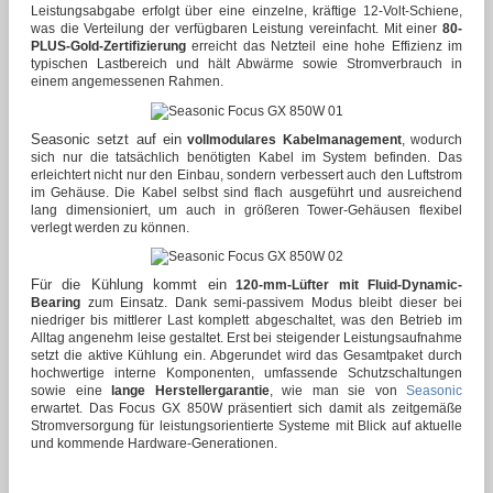
Leistungsabgabe erfolgt über eine einzelne, kräftige 12-Volt-Schiene,
was die Verteilung der verfügbaren Leistung vereinfacht. Mit einer
80-
PLUS-Gold-Zertifizierung
erreicht das Netzteil eine hohe Effizienz im
typischen Lastbereich und hält Abwärme sowie Stromverbrauch in
einem angemessenen Rahmen.
Seasonic setzt auf ein
vollmodulares Kabelmanagement
, wodurch
sich nur die tatsächlich benötigten Kabel im System befinden. Das
erleichtert nicht nur den Einbau, sondern verbessert auch den Luftstrom
im Gehäuse. Die Kabel selbst sind flach ausgeführt und ausreichend
lang dimensioniert, um auch in größeren Tower-Gehäusen flexibel
verlegt werden zu können.
Für die Kühlung kommt ein
120-mm-Lüfter mit Fluid-Dynamic-
Bearing
zum Einsatz. Dank semi-passivem Modus bleibt dieser bei
niedriger bis mittlerer Last komplett abgeschaltet, was den Betrieb im
Alltag angenehm leise gestaltet. Erst bei steigender Leistungsaufnahme
setzt die aktive Kühlung ein. Abgerundet wird das Gesamtpaket durch
hochwertige interne Komponenten, umfassende Schutzschaltungen
sowie eine
lange Herstellergarantie
, wie man sie von
Seasonic
erwartet. Das Focus GX 850W präsentiert sich damit als zeitgemäße
Stromversorgung für leistungsorientierte Systeme mit Blick auf aktuelle
und kommende Hardware-Generationen.