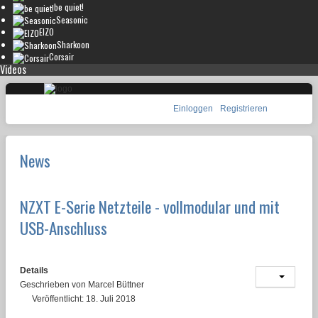
be quiet!
Seasonic
EIZO
Sharkoon
Corsair
Videos
Einloggen
Registrieren
News
NZXT E-Serie Netzteile - vollmodular und mit
USB-Anschluss
Details
Geschrieben von
Marcel Büttner
Veröffentlicht: 18. Juli 2018