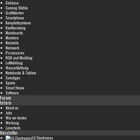
Gehäuse
Gaming Stühle
Grafikkarten
Smartphone
Komplettsysteme
Kaufberatung
Mainboards
Monitore
Netzteile
Netzwerk
Prozessoren
RGB und Modding
Luftkühlung
Wasserkühlung
Notebooks & Tablets
Sonstiges
Spiele
Smart Home
Software
Forum
Intern
About us
Jobs
Wie wir testen
Werbung
Lesertests
Hersteller
LG Electronics