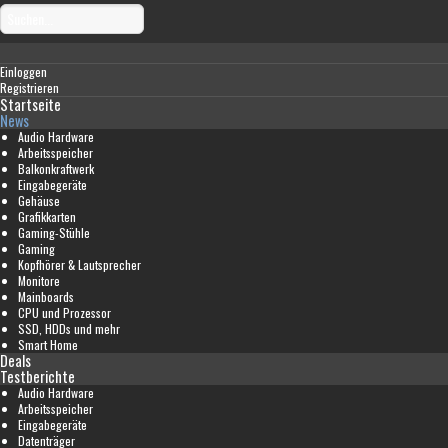
Einloggen
Registrieren
Startseite
News
Audio Hardware
Arbeitsspeicher
Balkonkraftwerk
Eingabegeräte
Gehäuse
Grafikkarten
Gaming-Stühle
Gaming
Kopfhörer & Lautsprecher
Monitore
Mainboards
CPU und Prozessor
SSD, HDDs und mehr
Smart Home
Deals
Testberichte
Audio Hardware
Arbeitsspeicher
Eingabegeräte
Datenträger