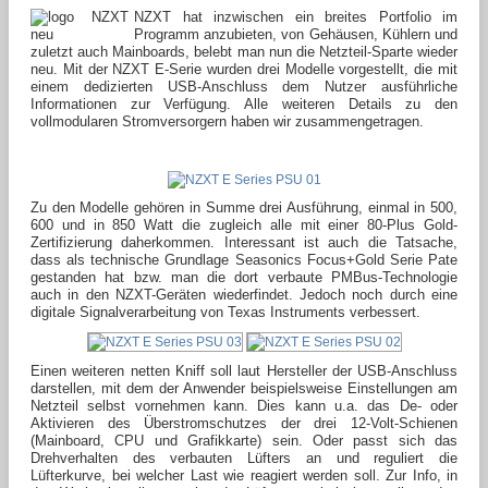
NZXT hat inzwischen ein breites Portfolio im
Programm anzubieten, von Gehäusen, Kühlern und
zuletzt auch Mainboards, belebt man nun die Netzteil-Sparte wieder
neu. Mit der NZXT E-Serie wurden drei Modelle vorgestellt, die mit
einem dedizierten USB-Anschluss dem Nutzer ausführliche
Informationen zur Verfügung. Alle weiteren Details zu den
vollmodularen Stromversorgern haben wir zusammengetragen.
Zu den Modelle gehören in Summe drei Ausführung, einmal in 500,
600 und in 850 Watt die zugleich alle mit einer 80-Plus Gold-
Zertifizierung daherkommen. Interessant ist auch die Tatsache,
dass als technische Grundlage Seasonics Focus+Gold Serie Pate
gestanden hat bzw. man die dort verbaute PMBus-Technologie
auch in den NZXT-Geräten wiederfindet. Jedoch noch durch eine
digitale Signalverarbeitung von Texas Instruments verbessert.
Einen weiteren netten Kniff soll laut Hersteller der USB-Anschluss
darstellen, mit dem der Anwender beispielsweise Einstellungen am
Netzteil selbst vornehmen kann. Dies kann u.a. das De- oder
Aktivieren des Überstromschutzes der drei 12-Volt-Schienen
(Mainboard, CPU und Grafikkarte) sein. Oder passt sich das
Drehverhalten des verbauten Lüfters an und reguliert die
Lüfterkurve, bei welcher Last wie reagiert werden soll. Zur Info, in