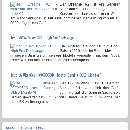
Der
Dreame A2
ist ein weiterer
Mähroboter aus dem genannten
Konzern, der bereits seit einer Weile
am Markt verfügbar ist. Mit einer nominellen Mähleistung von bis zu
3000 m² geht das Gerät...
Test: MOVA Rover X10 - High End Poolsauger
Ein weiterer Sauger für die Pool-
Saison 2026 steht im Fokus. Mova hat
in diesem Jahr gleich mehrere Modelle vorgestellt, mit dem Mova
Rover X10 hat das Unternehmen einen hochpreisigen...
Test: LG UltraGear 39GX950B - bester Gaming-OLED-Monitor?!
Der LG 39GX950B OLED Gaming
Monitor dürfte vermutlich das Gerät
sein, worauf die Gaming-Szene seit
Jahren gewartet hat. Ein 39 Zoll Curved Gerät im 21:9-Format mit
einer 5K-Auflösung bzw....
NEWSLETTER-ANMELDUNG