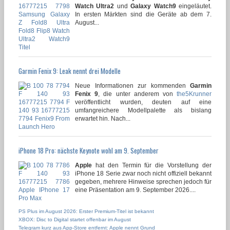
Watch Ultra2
und
Galaxy Watch9
eingeläutet.
In ersten Märkten sind die Geräte ab dem 7.
August...
Garmin Fenix 9: Leak nennt drei Modelle
Neue Informationen zur kommenden
Garmin
Fenix 9
, die unter anderem von
the5Krunner
veröffentlicht wurden, deuten auf eine
umfangreichere Modellpalette als bislang
erwartet hin. Nach...
iPhone 18 Pro: nächste Keynote wohl am 9. September
Apple
hat den Termin für die Vorstellung der
iPhone 18 Serie zwar noch nicht offiziell bekannt
gegeben, mehrere Hinweise sprechen jedoch für
eine Präsentation am 9. September 2026....
PS Plus im August 2026: Erster Premium-Titel ist bekannt
XBOX: Disc to Digital startet offenbar im August
Telegram kurz aus App-Store entfernt: Apple nennt Grund