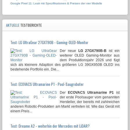
Google Pixel 11: Leak mit Spezifikationen & Preisen der vier Modelle
AKTUELLE
TESTBERICHTE
Test: LG UltraGear 27GX790B - Gaming-OLED-Monitor
Der neue
LG 27GX790B-B
ist ein
weiterer OLED Gaming-Monitor aus
dem Produktionsjahr 2026 und fügt
sich als kleinere Adaption des größeren LG 39GX950B OLED ins
bestehende Portfolio ein. Die...
Test: ECOVACS Ultramarine P1 - Pool-Saugroboter
Der
ECOVACS Ultramarine P1
ist
der erste Poolsauger vom genannten
Hersteller, der bereits mit zahlreichen
anderen Robotic-Produkten am Markt vertreten ist. Wie das Gerät mit
einem Preis...
Test: Dreame A2 - weiterhin der Mercedes mit LiDAR?