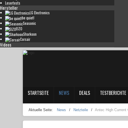
Lesertests
Hersteller
LG Electronics
be quiet!
Seasonic
EIZO
Sharkoon
Corsair
Videos
STARTSEITE
NEWS
DEALS
TESTBERICHTE
Aktuelle Seite:
News
/
Netzteile
/
Antec High Current 