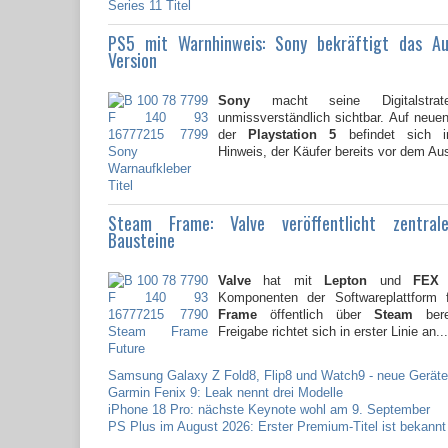
PS5 mit Warnhinweis: Sony bekräftigt das A
Version
Sony
macht seine Digitalstrate
unmissverständlich sichtbar. Auf neu
der
Playstation 5
befindet sich i
Hinweis, der Käufer bereits vor dem Au
Steam Frame: Valve veröffentlicht zentral
Bausteine
Valve
hat mit
Lepton
und
FEX
z
Komponenten der Softwareplattform
Frame
öffentlich über
Steam
berei
Freigabe richtet sich in erster Linie an...
Samsung Galaxy Z Fold8, Flip8 und Watch9 - neue Geräte
Garmin Fenix 9: Leak nennt drei Modelle
iPhone 18 Pro: nächste Keynote wohl am 9. September
PS Plus im August 2026: Erster Premium-Titel ist bekannt