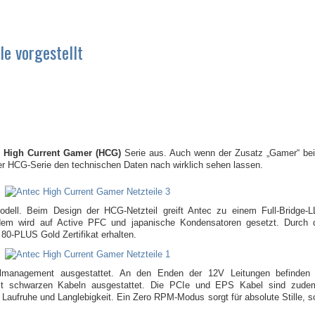
e vorgestellt
e
High Current Gamer (HCG)
Serie aus. Auch wenn der Zusatz „Gamer“ bei 
 der HCG-Serie den technischen Daten nach wirklich sehen lassen.
ll. Beim Design der HCG-Netzteil greift Antec zu einem Full-Bridge-L
udem wird auf Active PFC und japanische Kondensatoren gesetzt. Durch
80-PLUS Gold Zertifikat erhalten.
elmanagement ausgestattet. An den Enden der 12V Leitungen befinden
 mit schwarzen Kabeln ausgestattet. Die PCIe und EPS Kabel sind zud
Laufruhe und Langlebigkeit. Ein Zero RPM-Modus sorgt für absolute Stille, s