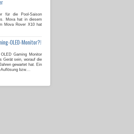
er
er für die Pool-Saison
us. Mova hat in diesem
dem Mova Rover X10 hat
ming-OLED-Monitor?!
OLED Gaming Monitor
s Gerät sein, worauf die
ahren gewartet hat. Ein
-Auflösung bzw....