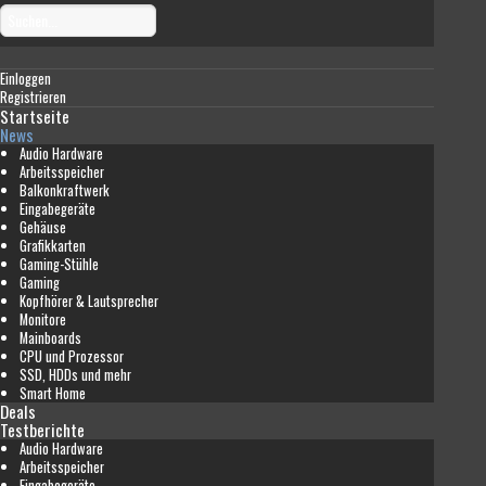
Einloggen
Registrieren
Startseite
News
Audio Hardware
Arbeitsspeicher
Balkonkraftwerk
Eingabegeräte
Gehäuse
Grafikkarten
Gaming-Stühle
Gaming
Kopfhörer & Lautsprecher
Monitore
Mainboards
CPU und Prozessor
SSD, HDDs und mehr
Smart Home
Deals
Testberichte
Audio Hardware
Arbeitsspeicher
Eingabegeräte