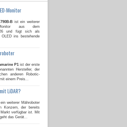
LED-Monitor
790B-B
ist ein weiterer
Monitor aus dem
026 und fügt sich als
B OLED ins bestehende
groboter
amarine P1
ist der erste
annten Hersteller, der
ichen anderen Robotic-
mit einem Preis...
 mit LiDAR?
 ein weiterer Mähroboter
 Konzern, der bereits
Markt verfügbar ist. Mit
geht das Gerät...