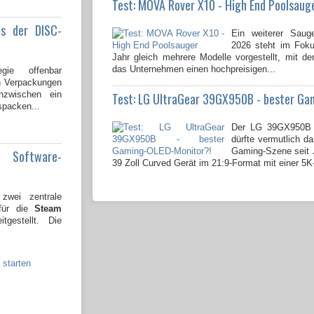
Test: MOVA Rover X10 - High End Poolsaug
us der DISC-
Ein weiterer Saug
2026 steht im Fok
Jahr gleich mehrere Modelle vorgestellt, mit 
das Unternehmen einen hochpreisigen...
gie offenbar
en Verpackungen
nzwischen ein
Test: LG UltraGear 39GX950B - bester Ga
spacken...
Der LG 39GX950B 
dürfte vermutlich da
Gaming-Szene seit J
e Software-
39 Zoll Curved Gerät im 21:9-Format mit einer 5K
wei zentrale
 für die
Steam
tgestellt. Die
 starten