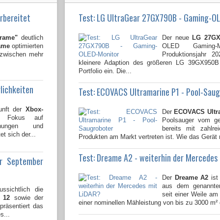
rbereitet
Test: LG UltraGear 27GX790B - Gaming-O
Frame"
deutlich
Der neue
LG 27GX
ame
optimierten
OLED Gaming-
nzwischen mehr
Produktionsjahr 2
kleinere Adaption des größeren LG 39GX950
Portfolio ein. Die...
lichkeiten
Test: ECOVACS Ultramarine P1 - Pool-Sau
unft der
Xbox-
Der
ECOVACS Ultr
n Fokus auf
Poolsauger vom gen
lichungen und
bereits mit zahlre
t sich der...
Produkten am Markt vertreten ist. Wie das Gerät 
Test: Dreame A2 - weiterhin der Mercedes
ür September
Der
Dreame A2
ist
aus dem genannten
ssichtlich die
seit einer Weile am 
 12
sowie der
einer nominellen Mähleistung von bis zu 3000 m² 
 präsentiert das
s...