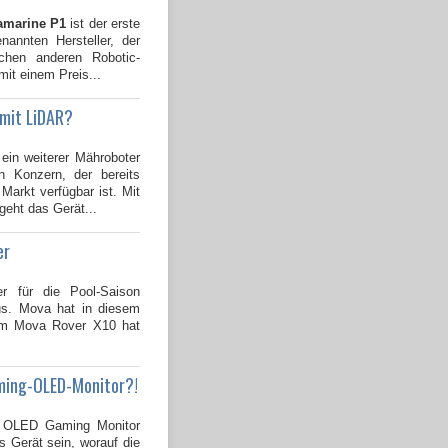
amarine P1
ist der erste
annten Hersteller, der
ichen anderen Robotic-
mit einem Preis...
 mit LiDAR?
 ein weiterer Mähroboter
 Konzern, der bereits
Markt verfügbar ist. Mit
geht das Gerät...
er
er für die Pool-Saison
us. Mova hat in diesem
dem Mova Rover X10 hat
ming-OLED-Monitor?!
OLED Gaming Monitor
s Gerät sein, worauf die