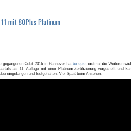
 11 mit 80Plus Platinum
e gegangenen Cebit 2015 in Hannover hat
be quiet
erstmal die Weiterentwic
artals als 11. Auflage mit einer Platinum-Zertifizierung vorgestellt und 
ideo eingefangen und festgehalten. Viel Spaß beim Ansehen.