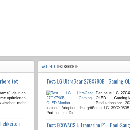
AKTUELLE
TESTBERICHTE
rbereitet
Test: LG UltraGear 27GX790B - Gaming-O
Frame"
deutlich
Der neue
LG 27GX
ame
optimierten
OLED Gaming-
nzwischen mehr
Produktionsjahr 2
kleinere Adaption des größeren LG 39GX950
Portfolio ein. Die...
lichkeiten
Test: ECOVACS Ultramarine P1 - Pool-Sau