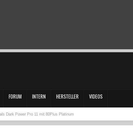
FORUM
INTERN
HERSTELLER
VIDEOS
mals Dark Power Pro 11 mit 80Plus Platinum