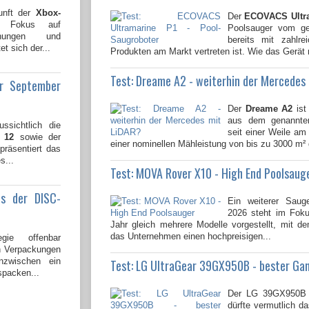
unft der
Xbox-
Der
ECOVACS Ultr
n Fokus auf
Poolsauger vom gen
lichungen und
bereits mit zahlre
t sich der...
Produkten am Markt vertreten ist. Wie das Gerät 
Test: Dreame A2 - weiterhin der Mercedes
ür September
Der
Dreame A2
ist
aus dem genannten
ssichtlich die
seit einer Weile am 
 12
sowie der
einer nominellen Mähleistung von bis zu 3000 m² 
 präsentiert das
s...
Test: MOVA Rover X10 - High End Poolsaug
us der DISC-
Ein weiterer Saug
2026 steht im Fok
Jahr gleich mehrere Modelle vorgestellt, mit 
das Unternehmen einen hochpreisigen...
gie offenbar
en Verpackungen
nzwischen ein
Test: LG UltraGear 39GX950B - bester Ga
spacken...
Der LG 39GX950B 
dürfte vermutlich da