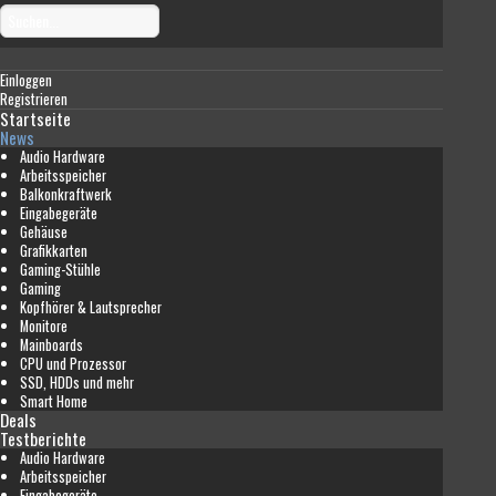
Einloggen
Registrieren
Startseite
News
Audio Hardware
Arbeitsspeicher
Balkonkraftwerk
Eingabegeräte
Gehäuse
Grafikkarten
Gaming-Stühle
Gaming
Kopfhörer & Lautsprecher
Monitore
Mainboards
CPU und Prozessor
SSD, HDDs und mehr
Smart Home
Deals
Testberichte
Audio Hardware
Arbeitsspeicher
Eingabegeräte