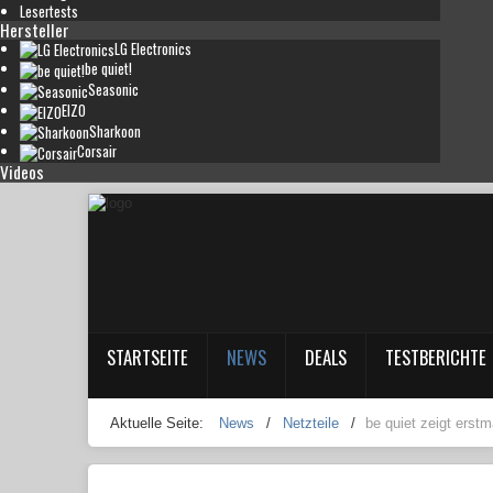
Lesertests
Hersteller
LG Electronics
be quiet!
Seasonic
EIZO
Sharkoon
Corsair
Videos
STARTSEITE
NEWS
DEALS
TESTBERICHTE
Aktuelle Seite:
News
/
Netzteile
/
be quiet zeigt erst