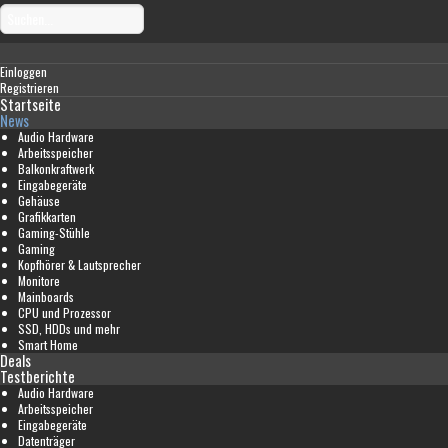
Einloggen
Registrieren
Startseite
News
Audio Hardware
Arbeitsspeicher
Balkonkraftwerk
Eingabegeräte
Gehäuse
Grafikkarten
Gaming-Stühle
Gaming
Kopfhörer & Lautsprecher
Monitore
Mainboards
CPU und Prozessor
SSD, HDDs und mehr
Smart Home
Deals
Testberichte
Audio Hardware
Arbeitsspeicher
Eingabegeräte
Datenträger