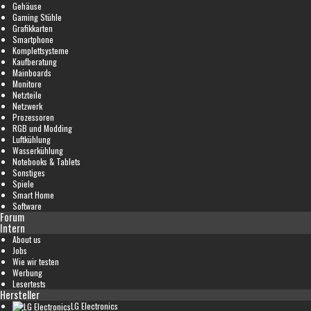
Gehäuse
Gaming Stühle
Grafikkarten
Smartphone
Komplettsysteme
Kaufberatung
Mainboards
Monitore
Netzteile
Netzwerk
Prozessoren
RGB und Modding
Luftkühlung
Wasserkühlung
Notebooks & Tablets
Sonstiges
Spiele
Smart Home
Software
Forum
Intern
About us
Jobs
Wie wir testen
Werbung
Lesertests
Hersteller
LG Electronics