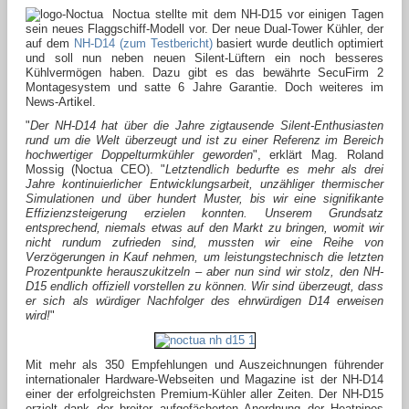
Noctua stellte mit dem NH-D15 vor einigen Tagen
sein neues Flaggschiff-Modell vor. Der neue Dual-Tower Kühler, der
auf dem
NH-D14 (zum Testbericht)
basiert wurde deutlich optimiert
und soll nun neben neuen Silent-Lüftern ein noch besseres
Kühlvermögen haben. Dazu gibt es das bewährte SecuFirm 2
Montagesystem und satte 6 Jahre Garantie. Doch weiteres im
News-Artikel.
"
Der NH-D14 hat über die Jahre zigtausende Silent-Enthusiasten
rund um die Welt überzeugt und ist zu einer Referenz im Bereich
hochwertiger Doppelturmkühler geworden
", erklärt Mag. Roland
Mossig (Noctua CEO). "
Letztendlich bedurfte es mehr als drei
Jahre kontinuierlicher Entwicklungsarbeit, unzähliger thermischer
Simulationen und über hundert Muster, bis wir eine signifikante
Effizienzsteigerung erzielen konnten. Unserem Grundsatz
entsprechend, niemals etwas auf den Markt zu bringen, womit wir
nicht rundum zufrieden sind, mussten wir eine Reihe von
Verzögerungen in Kauf nehmen, um leistungstechnisch die letzten
Prozentpunkte herauszukitzeln – aber nun sind wir stolz, den NH-
D15 endlich offiziell vorstellen zu können. Wir sind überzeugt, dass
er sich als würdiger Nachfolger des ehrwürdigen D14 erweisen
wird!
"
Mit mehr als 350 Empfehlungen und Auszeichnungen führender
internationaler Hardware-Webseiten und Magazine ist der NH-D14
einer der erfolgreichsten Premium-Kühler aller Zeiten. Der NH-D15
erzielt dank der breiter aufgefächerten Anordnung der Heatpipes