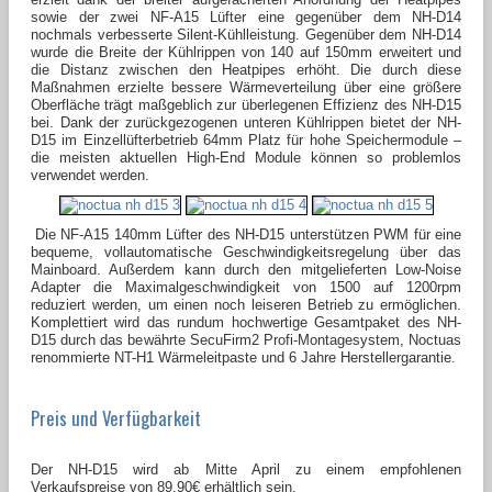
sowie der zwei NF-A15 Lüfter eine gegenüber dem NH-D14
nochmals verbesserte Silent-Kühlleistung. Gegenüber dem NH-D14
wurde die Breite der Kühlrippen von 140 auf 150mm erweitert und
die Distanz zwischen den Heatpipes erhöht. Die durch diese
Maßnahmen erzielte bessere Wärmeverteilung über eine größere
Oberfläche trägt maßgeblich zur überlegenen Effizienz des NH-D15
bei. Dank der zurückgezogenen unteren Kühlrippen bietet der NH-
D15 im Einzellüfterbetrieb 64mm Platz für hohe Speichermodule –
die meisten aktuellen High-End Module können so problemlos
verwendet werden.
Die NF-A15 140mm Lüfter des NH-D15 unterstützen PWM für eine
bequeme, vollautomatische Geschwindigkeitsregelung über das
Mainboard. Außerdem kann durch den mitgelieferten Low-Noise
Adapter die Maximalgeschwindigkeit von 1500 auf 1200rpm
reduziert werden, um einen noch leiseren Betrieb zu ermöglichen.
Komplettiert wird das rundum hochwertige Gesamtpaket des NH-
D15 durch das bewährte SecuFirm2 Profi-Montagesystem, Noctuas
renommierte NT-H1 Wärmeleitpaste und 6 Jahre Herstellergarantie.
Preis und Verfügbarkeit
Der NH-D15 wird ab Mitte April zu einem empfohlenen
Verkaufspreise von 89.90€ erhältlich sein.