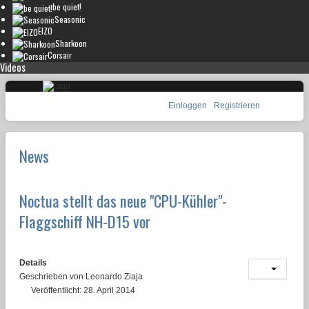
be quiet!
Seasonic
EIZO
Sharkoon
Corsair
Videos
Einloggen
Registrieren
News
Noctua stellt das neue "CPU-Kühler"-
Flaggschiff NH-D15 vor
Details
Geschrieben von
Leonardo Ziaja
Veröffentlicht: 28. April 2014