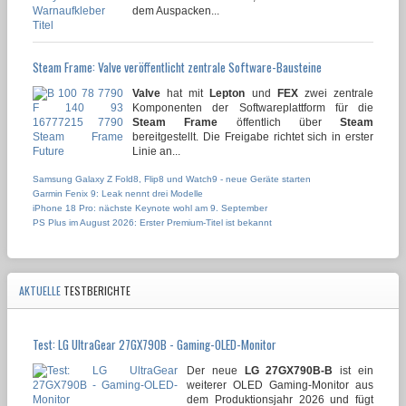
dem Auspacken...
Steam Frame: Valve veröffentlicht zentrale Software-Bausteine
Valve
hat mit
Lepton
und
FEX
zwei zentrale
Komponenten der Softwareplattform für die
Steam Frame
öffentlich über
Steam
bereitgestellt. Die Freigabe richtet sich in erster
Linie an...
Samsung Galaxy Z Fold8, Flip8 und Watch9 - neue Geräte starten
Garmin Fenix 9: Leak nennt drei Modelle
iPhone 18 Pro: nächste Keynote wohl am 9. September
PS Plus im August 2026: Erster Premium-Titel ist bekannt
AKTUELLE
TESTBERICHTE
Test: LG UltraGear 27GX790B - Gaming-OLED-Monitor
Der neue
LG 27GX790B-B
ist ein
weiterer OLED Gaming-Monitor aus
dem Produktionsjahr 2026 und fügt