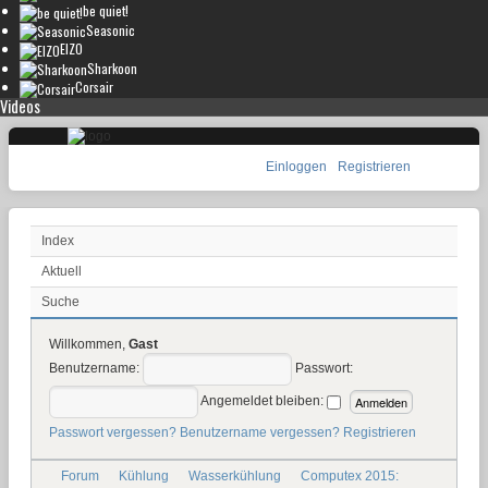
be quiet!
Seasonic
EIZO
Sharkoon
Corsair
Videos
Einloggen
Registrieren
Index
Aktuell
Suche
Willkommen,
Gast
Benutzername:
Passwort:
Angemeldet bleiben:
Passwort vergessen?
Benutzername vergessen?
Registrieren
Forum
Kühlung
Wasserkühlung
Computex 2015: