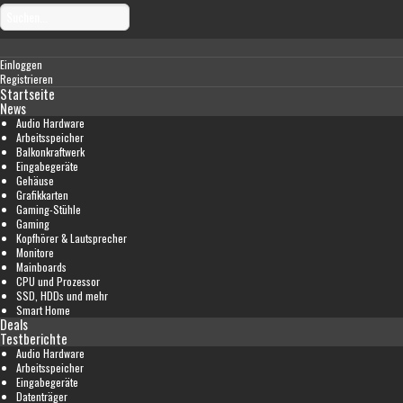
Einloggen
Registrieren
Startseite
News
Audio Hardware
Arbeitsspeicher
Balkonkraftwerk
Eingabegeräte
Gehäuse
Grafikkarten
Gaming-Stühle
Gaming
Kopfhörer & Lautsprecher
Monitore
Mainboards
CPU und Prozessor
SSD, HDDs und mehr
Smart Home
Deals
Testberichte
Audio Hardware
Arbeitsspeicher
Eingabegeräte
Datenträger