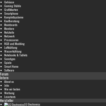
Gehäuse
Gaming Stühle
Grafikkarten
Smartphone
Komplettsysteme
Kaufberatung
Mainboards
Monitore
Netzteile
Netzwerk
Prozessoren
RGB und Modding
Luftkühlung
Wasserkühlung
Notebooks & Tablets
Sonstiges
Spiele
Smart Home
Software
Forum
Intern
About us
Jobs
Wie wir testen
Werbung
Lesertests
Hersteller
LG Electronics