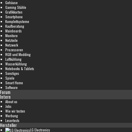
Gehäuse
Gaming Stühle
Grafikkarten
Smartphone
Komplettsysteme
Kaufberatung
Mainboards
Monitore
Netzteile
Netzwerk
Prozessoren
RGB und Modding
Luftkühlung
Wasserkühlung
Notebooks & Tablets
Sonstiges
Spiele
Smart Home
Software
Forum
Intern
About us
Jobs
Wie wir testen
Werbung
Lesertests
Hersteller
LG Electronics