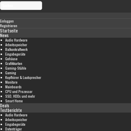
Einloggen
Registrieren
Startseite
News
Audio Hardware
Arbeitsspeicher
Balkonkraftwerk
Eingabegeräte
Gehäuse
Grafikkarten
Gaming-Stühle
Gaming
Kopfhörer & Lautsprecher
Monitore
Mainboards
CPU und Prozessor
SSD, HDDs und mehr
Smart Home
Deals
Testberichte
Audio Hardware
Arbeitsspeicher
Eingabegeräte
Datenträger