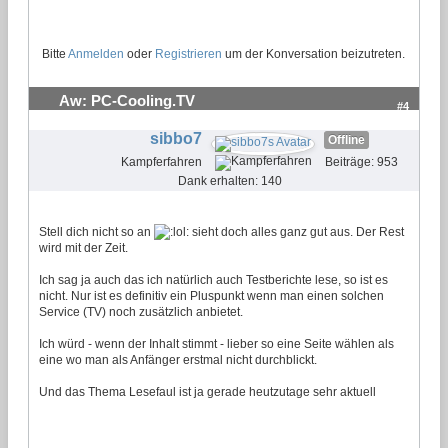
Bitte
Anmelden
oder
Registrieren
um der Konversation beizutreten.
Aw: PC-Cooling.TV
#4
sibbo7
Offline
Kampferfahren
Beiträge: 953
Dank erhalten: 140
Stell dich nicht so an
sieht doch alles ganz gut aus. Der Rest
wird mit der Zeit.
Ich sag ja auch das ich natürlich auch Testberichte lese, so ist es
nicht. Nur ist es definitiv ein Pluspunkt wenn man einen solchen
Service (TV) noch zusätzlich anbietet.
Ich würd - wenn der Inhalt stimmt - lieber so eine Seite wählen als
eine wo man als Anfänger erstmal nicht durchblickt.
Und das Thema Lesefaul ist ja gerade heutzutage sehr aktuell