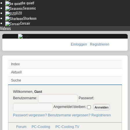
be quiet!
Seasonic
EIZO
Sharkoon
Corsair
Videos
Einloggen
Registrieren
Index
Aktuell
Suche
Willkommen,
Gast
Benutzername:
Passwort:
Angemeldet bleiben:
Passwort vergessen?
Benutzername vergessen?
Registrieren
Forum
PC-Cooling
PC-Cooling.TV