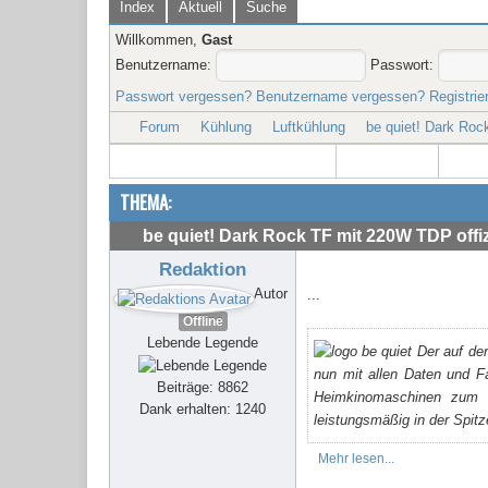
Index
Aktuell
Suche
Willkommen,
Gast
Benutzername:
Passwort:
Passwort vergessen?
Benutzername vergessen?
Registrie
Forum
Kühlung
Luftkühlung
be quiet! Dark Rock
THEMA:
be quiet! Dark Rock TF mit 220W TDP offizi
Redaktion
Autor
...
Offline
Lebende Legende
Der auf der
nun mit allen Daten und Fa
Beiträge: 8862
Heimkinomaschinen zum 
Dank erhalten: 1240
leistungsmäßig in der Spit
Mehr lesen...