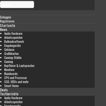
Einloggen
Registrieren
Startseite
News
Audio Hardware
Arbeitsspeicher
Balkonkraftwerk
Eingabegeräte
Gehäuse
Grafikkarten
Gaming-Stühle
Gaming
Kopfhörer & Lautsprecher
Monitore
Mainboards
CPU und Prozessor
SSD, HDDs und mehr
Smart Home
Deals
Testberichte
Audio Hardware
Arbeitsspeicher
Eingabegeräte