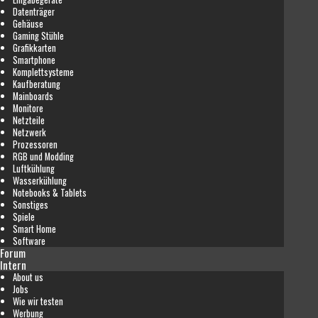
Datenträger
Gehäuse
Gaming Stühle
Grafikkarten
Smartphone
Komplettsysteme
Kaufberatung
Mainboards
Monitore
Netzteile
Netzwerk
Prozessoren
RGB und Modding
Luftkühlung
Wasserkühlung
Notebooks & Tablets
Sonstiges
Spiele
Smart Home
Software
Forum
Intern
About us
Jobs
Wie wir testen
Werbung