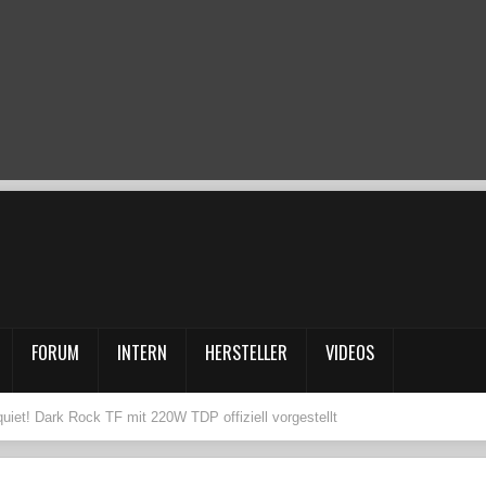
FORUM
INTERN
HERSTELLER
VIDEOS
quiet! Dark Rock TF mit 220W TDP offiziell vorgestellt