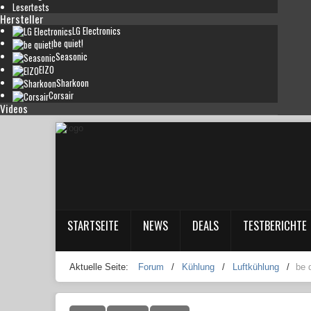
Lesertests
Hersteller
LG Electronics
be quiet!
Seasonic
EIZO
Sharkoon
Corsair
Videos
STARTSEITE
NEWS
DEALS
TESTBERICHTE
Aktuelle Seite:
Forum
/
Kühlung
/
Luftkühlung
/
be 