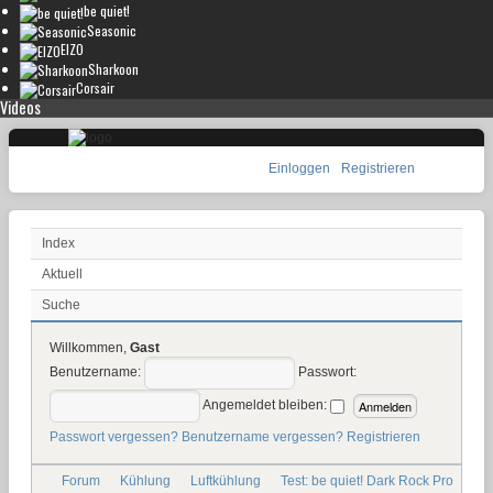
be quiet!
Seasonic
EIZO
Sharkoon
Corsair
Videos
Einloggen
Registrieren
Index
Aktuell
Suche
Willkommen,
Gast
Benutzername:
Passwort:
Angemeldet bleiben:
Passwort vergessen?
Benutzername vergessen?
Registrieren
Forum
Kühlung
Luftkühlung
Test: be quiet! Dark Rock Pro