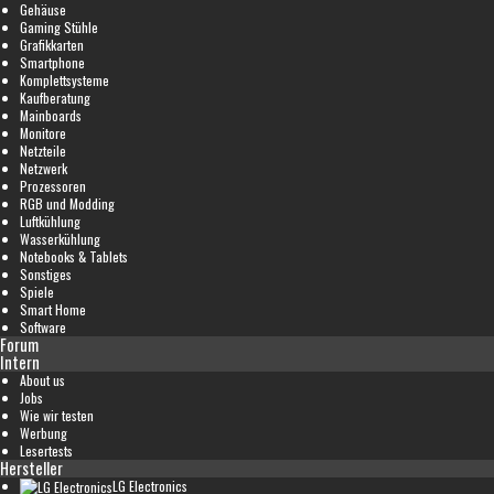
Gehäuse
Gaming Stühle
Grafikkarten
Smartphone
Komplettsysteme
Kaufberatung
Mainboards
Monitore
Netzteile
Netzwerk
Prozessoren
RGB und Modding
Luftkühlung
Wasserkühlung
Notebooks & Tablets
Sonstiges
Spiele
Smart Home
Software
Forum
Intern
About us
Jobs
Wie wir testen
Werbung
Lesertests
Hersteller
LG Electronics