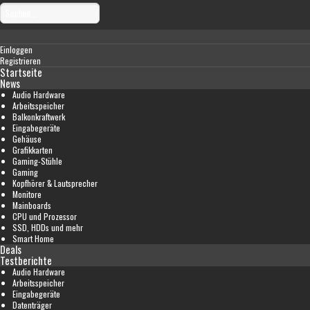
Einloggen
Registrieren
Startseite
News
Audio Hardware
Arbeitsspeicher
Balkonkraftwerk
Eingabegeräte
Gehäuse
Grafikkarten
Gaming-Stühle
Gaming
Kopfhörer & Lautsprecher
Monitore
Mainboards
CPU und Prozessor
SSD, HDDs und mehr
Smart Home
Deals
Testberichte
Audio Hardware
Arbeitsspeicher
Eingabegeräte
Datenträger