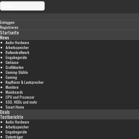
Einloggen
Registrieren
Startseite
News
Audio Hardware
Arbeitsspeicher
Balkonkraftwerk
Eingabegeräte
Gehäuse
Grafikkarten
Gaming-Stühle
Gaming
Kopfhörer & Lautsprecher
Monitore
Mainboards
CPU und Prozessor
SSD, HDDs und mehr
Smart Home
Deals
Testberichte
Audio Hardware
Arbeitsspeicher
Eingabegeräte
Datenträger