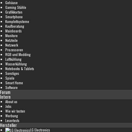
Gehäuse
Gaming Stühle
Grafikkarten
Smartphone
Komplettsysteme
Kaufberatung
Mainboards
Monitore
Netzteile
Netzwerk
Prozessoren
RGB und Modding
Luftkühlung
Wasserkühlung
Notebooks & Tablets
Sonstiges
Spiele
Smart Home
Software
Forum
Intern
About us
Jobs
Wie wir testen
Werbung
Lesertests
Hersteller
LG Electronics