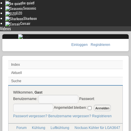
be quiet!
Seasonic
EIZO
Sharkoon
Corsair
Videos
Einloggen
Registrieren
Index
Aktuell
Suche
Willkommen,
Gast
Benutzername:
Passwort:
Angemeldet bleiben:
Passwort vergessen?
Benutzername vergessen?
Registrieren
Forum
Kühlung
Luftkühlung
Noctuas Kühler für LGA3647