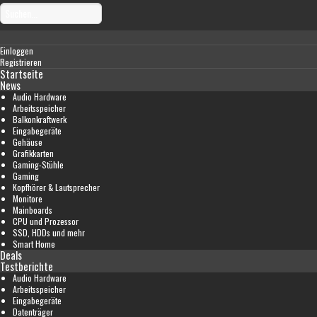
Einloggen
Registrieren
Startseite
News
Audio Hardware
Arbeitsspeicher
Balkonkraftwerk
Eingabegeräte
Gehäuse
Grafikkarten
Gaming-Stühle
Gaming
Kopfhörer & Lautsprecher
Monitore
Mainboards
CPU und Prozessor
SSD, HDDs und mehr
Smart Home
Deals
Testberichte
Audio Hardware
Arbeitsspeicher
Eingabegeräte
Datenträger