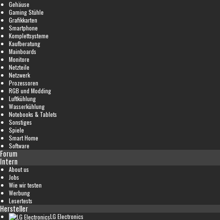
Gehäuse
Gaming Stühle
Grafikkarten
Smartphone
Komplettsysteme
Kaufberatung
Mainboards
Monitore
Netzteile
Netzwerk
Prozessoren
RGB und Modding
Luftkühlung
Wasserkühlung
Notebooks & Tablets
Sonstiges
Spiele
Smart Home
Software
Forum
Intern
About us
Jobs
Wie wir testen
Werbung
Lesertests
Hersteller
LG Electronics