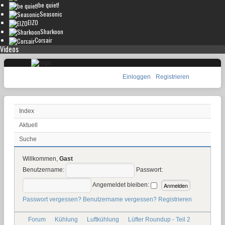
be quiet!
Seasonic
EIZO
Sharkoon
Corsair
Videos
Einloggen
Registrieren
Index
Aktuell
Suche
Willkommen,
Gast
Benutzername:
Passwort:
Angemeldet bleiben:
Passwort vergessen?
Benutzername vergessen?
Registrieren
Forum
Kühlung
Luftkühlung
Lüfter Roundup - Teil 2