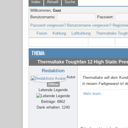
Index
Aktuell
Suche
Willkommen,
Gast
Benutzername:
Passwort:
Passwort vergessen?
Benutzername vergessen?
Registrie
Forum
Kühlung
Luftkühlung
Thermaltake Toughf
THEMA:
Thermaltake Toughfan 12 High Static Pres
Redaktion
Autor
Thermaltake will dem Kund
in neuem Farbgewand ist d
Offline
Lebende Legende
Mehr lesen...
Beiträge: 8862
Dank erhalten: 1240