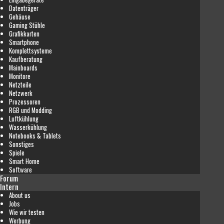
Datenträger
Gehäuse
Gaming Stühle
Grafikkarten
Smartphone
Komplettsysteme
Kaufberatung
Mainboards
Monitore
Netzteile
Netzwerk
Prozessoren
RGB und Modding
Luftkühlung
Wasserkühlung
Notebooks & Tablets
Sonstiges
Spiele
Smart Home
Software
Forum
Intern
About us
Jobs
Wie wir testen
Werbung