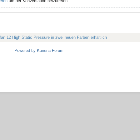
ieren
um der Konversation beizutreten.
an 12 High Static Pressure in zwei neuen Farben erhältlich
Powered by
Kunena Forum