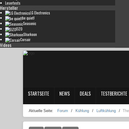
Lesertests
Hersteller
LG Electronics
be quiet!
Seasonic
EIZO
Sharkoon
Corsair
Videos
STARTSEITE
NEWS
DEALS
TESTBERICHTE
Aktuelle Seite:
Forum
/
Kühlung
/
Luftkühlung
/
The