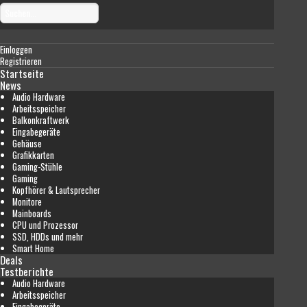
Einloggen
Registrieren
Startseite
News
Audio Hardware
Arbeitsspeicher
Balkonkraftwerk
Eingabegeräte
Gehäuse
Grafikkarten
Gaming-Stühle
Gaming
Kopfhörer & Lautsprecher
Monitore
Mainboards
CPU und Prozessor
SSD, HDDs und mehr
Smart Home
Deals
Testberichte
Audio Hardware
Arbeitsspeicher
Eingabegeräte