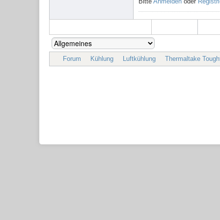
Bitte
Anmelden
oder
Registr
Forum
Kühlung
Luftkühlung
Thermaltake Toughf