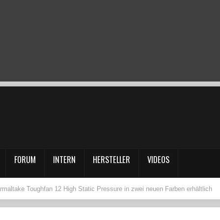
FORUM
INTERN
HERSTELLER
VIDEOS
rmaltake Toughfan 12 High Static Pressure in zwei neuen Farben erhältlich