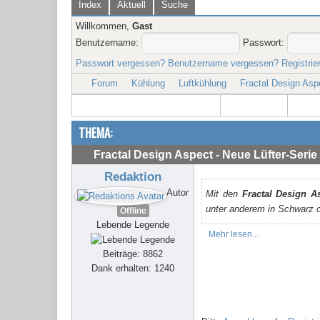
Index
Aktuell
Suche
Willkommen,
Gast
Benutzername:
Passwort:
Passwort vergessen?
Benutzername vergessen?
Registrie
Forum
Kühlung
Luftkühlung
Fractal Design Asp
THEMA:
Fractal Design Aspect - Neue Lüfter-Serie
Redaktion
Autor
Mit den
Fractal Design A
unter anderem in Schwarz 
Offline
Lebende Legende
Mehr lesen...
Beiträge: 8862
Dank erhalten: 1240