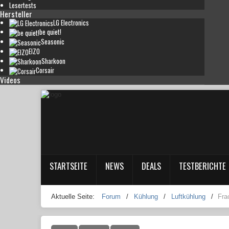
Lesertests
Hersteller
LG Electronics
be quiet!
Seasonic
EIZO
Sharkoon
Corsair
Videos
STARTSEITE
NEWS
DEALS
TESTBERICHTE
Aktuelle Seite:
Forum
/
Kühlung
/
Luftkühlung
/
Fra