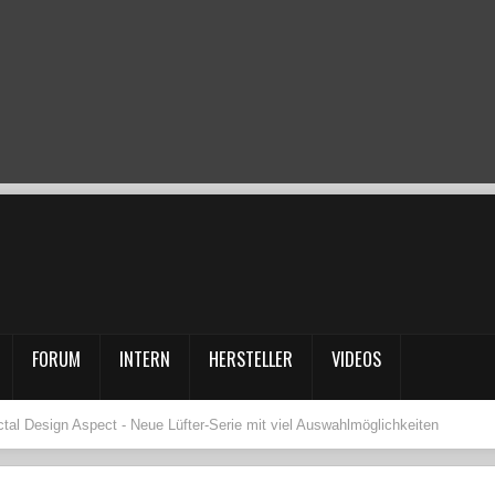
FORUM
INTERN
HERSTELLER
VIDEOS
ctal Design Aspect - Neue Lüfter-Serie mit viel Auswahlmöglichkeiten