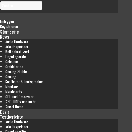
Einloggen
Registrieren
Startseite
News
Audio Hardware
Arbeitsspeicher
Balkonkraftwerk
Eingabegeräte
Gehäuse
Grafikkarten
Gaming-Stühle
Gaming
Kopfhörer & Lautsprecher
Monitore
Mainboards
CPU und Prozessor
SSD, HDDs und mehr
Smart Home
Deals
Testberichte
Audio Hardware
Arbeitsspeicher
Eingabegeräte