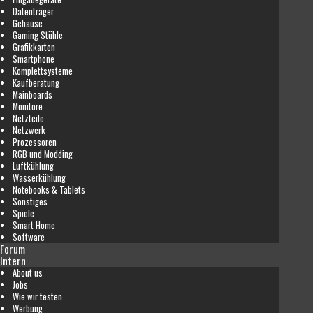
Datenträger
Gehäuse
Gaming Stühle
Grafikkarten
Smartphone
Komplettsysteme
Kaufberatung
Mainboards
Monitore
Netzteile
Netzwerk
Prozessoren
RGB und Modding
Luftkühlung
Wasserkühlung
Notebooks & Tablets
Sonstiges
Spiele
Smart Home
Software
Forum
Intern
About us
Jobs
Wie wir testen
Werbung