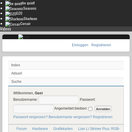
be quiet!
Seasonic
EIZO
Sharkoon
Corsair
Videos
Einloggen
Registrieren
Index
Aktuell
Suche
Willkommen,
Gast
Benutzername:
Passwort:
Angemeldet bleiben:
Passwort vergessen?
Benutzername vergessen?
Registrieren
Forum
Hardware
Grafikkarten
Lian Li Strimer Plus: RGB-