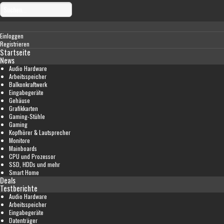
Einloggen
Registrieren
Startseite
News
Audio Hardware
Arbeitsspeicher
Balkonkraftwerk
Eingabegeräte
Gehäuse
Grafikkarten
Gaming-Stühle
Gaming
Kopfhörer & Lautsprecher
Monitore
Mainboards
CPU und Prozessor
SSD, HDDs und mehr
Smart Home
Deals
Testberichte
Audio Hardware
Arbeitsspeicher
Eingabegeräte
Datenträger