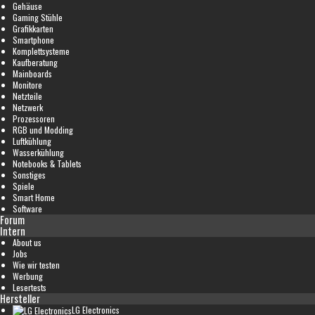
Gehäuse
Gaming Stühle
Grafikkarten
Smartphone
Komplettsysteme
Kaufberatung
Mainboards
Monitore
Netzteile
Netzwerk
Prozessoren
RGB und Modding
Luftkühlung
Wasserkühlung
Notebooks & Tablets
Sonstiges
Spiele
Smart Home
Software
Forum
Intern
About us
Jobs
Wie wir testen
Werbung
Lesertests
Hersteller
LG Electronics