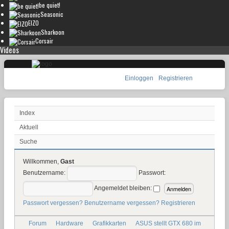
be quiet!
Seasonic
EIZO
Sharkoon
Corsair
Videos
Einloggen
Registrieren
Index
Aktuell
Suche
Willkommen,
Gast
Benutzername:
Passwort:
Angemeldet bleiben:
Passwort vergessen?
Benutzername vergessen?
Registrieren
Forum
Hardware
Grafikkarten
ASUS stellt GTX 680 im