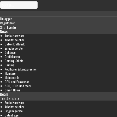
Einloggen
Registrieren
Startseite
News
Audio Hardware
Arbeitsspeicher
Balkonkraftwerk
Eingabegeräte
Gehäuse
Grafikkarten
Gaming-Stühle
Gaming
Kopfhörer & Lautsprecher
Monitore
Mainboards
CPU und Prozessor
SSD, HDDs und mehr
Smart Home
Deals
Testberichte
Audio Hardware
Arbeitsspeicher
Eingabegeräte
Datenträger