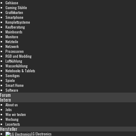
Gehäuse
Gaming Stühle
Grafikkarten
Smartphone
Komplettsysteme
Kaufberatung
Mainboards
Monitore
Netzteile
Netzwerk
Prozessoren
RGB und Modding
Luftkühlung
Wasserkühlung
Notebooks & Tablets
Sonstiges
Spiele
Smart Home
Software
Forum
Intern
About us
Jobs
Wie wir testen
Werbung
Lesertests
Hersteller
LG Electronics