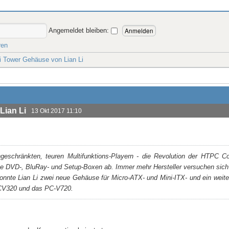
Angemeldet bleiben:
ren
 Tower Gehäuse von Lian Li
Lian Li
13 Okt 2017 11:10
geschränkten, teuren Multifunktions-Playern - die Revolution der HTPC C
te DVD-, BluRay- und Setup-Boxen ab. Immer mehr Hersteller versuchen sich
nnte Lian Li zwei neue Gehäuse für Micro-ATX- und Mini-ITX- und ein wei
PCV320 und das PC-V720.