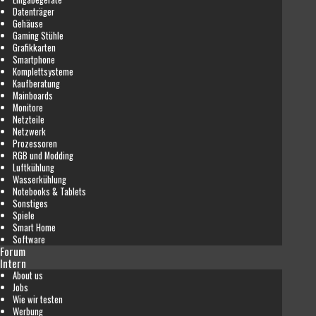
Datenträger
Gehäuse
Gaming Stühle
Grafikkarten
Smartphone
Komplettsysteme
Kaufberatung
Mainboards
Monitore
Netzteile
Netzwerk
Prozessoren
RGB und Modding
Luftkühlung
Wasserkühlung
Notebooks & Tablets
Sonstiges
Spiele
Smart Home
Software
Forum
Intern
About us
Jobs
Wie wir testen
Werbung