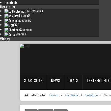
Lesertests
Hersteller
LG Electronics
be quiet!
Seasonic
EIZO
Sharkoon
Corsair
Videos
STARTSEITE
NEWS
DEALS
TESTBERICHTE
Aktuelle Seite:
Forum
/
Hardware
/
Gehäuse
/
Neue