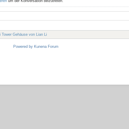
ieren
um der Konversation beizutreten.
 Tower Gehäuse von Lian Li
Powered by
Kunena Forum