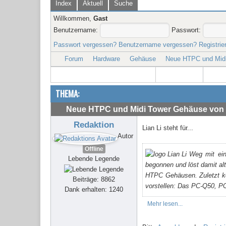
Index
Aktuell
Suche
Willkommen,
Gast
Benutzername:
Passwort:
Passwort vergessen?
Benutzername vergessen?
Registrie
Forum
Hardware
Gehäuse
Neue HTPC und Midi
THEMA:
Neue HTPC und Midi Tower Gehäuse von 
Redaktion
Lian Li steht für...
Autor
Offline
Weg mit ein
Lebende Legende
begonnen und löst damit al
HTPC Gehäusen. Zuletzt ko
Beiträge: 8862
vorstellen: Das PC-Q50, 
Dank erhalten: 1240
Mehr lesen...