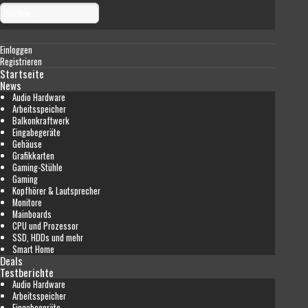
Einloggen
Registrieren
Startseite
News
Audio Hardware
Arbeitsspeicher
Balkonkraftwerk
Eingabegeräte
Gehäuse
Grafikkarten
Gaming-Stühle
Gaming
Kopfhörer & Lautsprecher
Monitore
Mainboards
CPU und Prozessor
SSD, HDDs und mehr
Smart Home
Deals
Testberichte
Audio Hardware
Arbeitsspeicher
Eingabegeräte