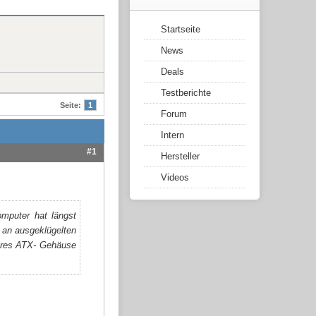
Startseite
News
Deals
Testberichte
Seite:
1
Forum
Intern
#1
Hersteller
Videos
omputer hat längst
 an ausgeklügelten
teres ATX- Gehäuse