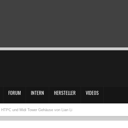
FORUM
INTERN
HERSTELLER
VIDEOS
 HTPC und Midi Tower Gehäuse von Lian Li