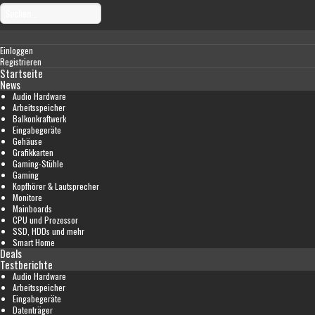
Einloggen
Registrieren
Startseite
News
Audio Hardware
Arbeitsspeicher
Balkonkraftwerk
Eingabegeräte
Gehäuse
Grafikkarten
Gaming-Stühle
Gaming
Kopfhörer & Lautsprecher
Monitore
Mainboards
CPU und Prozessor
SSD, HDDs und mehr
Smart Home
Deals
Testberichte
Audio Hardware
Arbeitsspeicher
Eingabegeräte
Datenträger