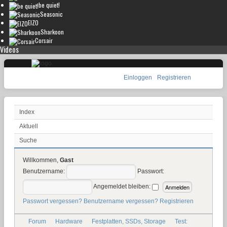
be quiet!
Seasonic
EIZO
Sharkoon
Corsair
Videos
Einloggen
Registrieren
Index
Aktuell
Suche
Willkommen,
Gast
Benutzername:
Passwort:
Angemeldet bleiben:
Passwort vergessen?
Benutzername vergessen?
Registrieren
Forum
Hardware
Festplatten, SSDs, Storage
Test: