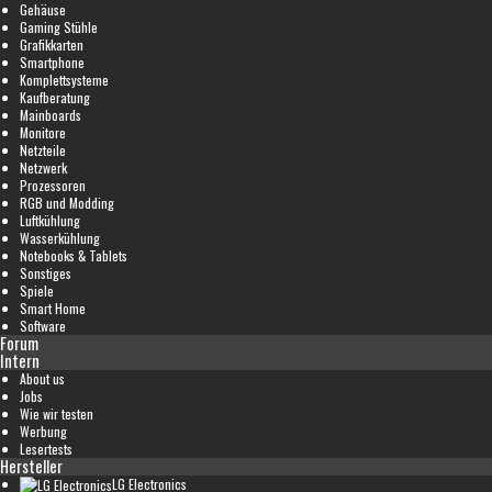
Gehäuse
Gaming Stühle
Grafikkarten
Smartphone
Komplettsysteme
Kaufberatung
Mainboards
Monitore
Netzteile
Netzwerk
Prozessoren
RGB und Modding
Luftkühlung
Wasserkühlung
Notebooks & Tablets
Sonstiges
Spiele
Smart Home
Software
Forum
Intern
About us
Jobs
Wie wir testen
Werbung
Lesertests
Hersteller
LG Electronics