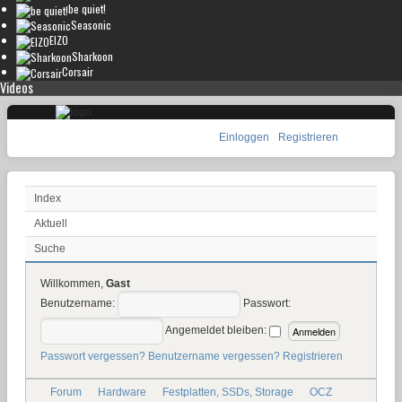
be quiet!
Seasonic
EIZO
Sharkoon
Corsair
Videos
Einloggen
Registrieren
Index
Aktuell
Suche
Willkommen,
Gast
Benutzername:
Passwort:
Angemeldet bleiben:
Passwort vergessen?
Benutzername vergessen?
Registrieren
Forum
Hardware
Festplatten, SSDs, Storage
OCZ