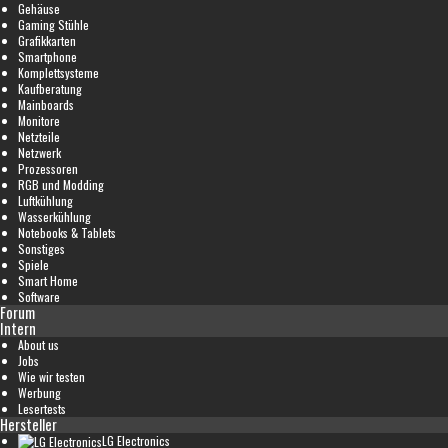
Gehäuse
Gaming Stühle
Grafikkarten
Smartphone
Komplettsysteme
Kaufberatung
Mainboards
Monitore
Netzteile
Netzwerk
Prozessoren
RGB und Modding
Luftkühlung
Wasserkühlung
Notebooks & Tablets
Sonstiges
Spiele
Smart Home
Software
Forum
Intern
About us
Jobs
Wie wir testen
Werbung
Lesertests
Hersteller
LG Electronics