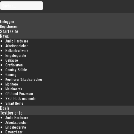
Einloggen
Registrieren
Startseite
News
Audio Hardware
Arbeitsspeicher
Balkonkraftwerk
Eingabegeräte
Gehäuse
Grafikkarten
Gaming-Stühle
Gaming
Kopfhörer & Lautsprecher
Monitore
Mainboards
CPU und Prozessor
SSD, HDDs und mehr
Smart Home
Deals
Testberichte
Audio Hardware
Arbeitsspeicher
Eingabegeräte
Datenträger