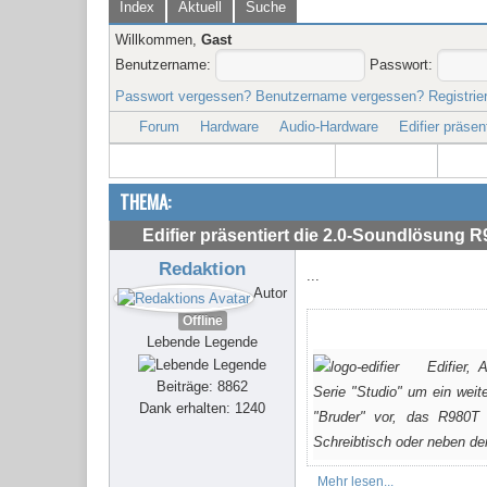
Index
Aktuell
Suche
Willkommen,
Gast
Benutzername:
Passwort:
Passwort vergessen?
Benutzername vergessen?
Registrie
Forum
Hardware
Audio-Hardware
Edifier präse
THEMA:
Edifier präsentiert die 2.0-Soundlösung 
Redaktion
...
Autor
Offline
Lebende Legende
Edifier,
Beiträge: 8862
Serie "Studio" um ein weit
Dank erhalten: 1240
"Bruder" vor, das R980T 
Schreibtisch oder neben d
Mehr lesen...