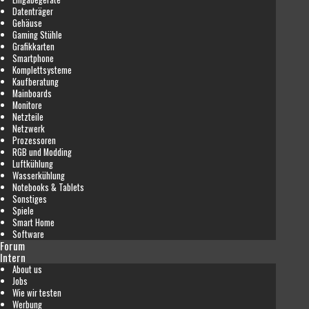
Datenträger
Gehäuse
Gaming Stühle
Grafikkarten
Smartphone
Komplettsysteme
Kaufberatung
Mainboards
Monitore
Netzteile
Netzwerk
Prozessoren
RGB und Modding
Luftkühlung
Wasserkühlung
Notebooks & Tablets
Sonstiges
Spiele
Smart Home
Software
Forum
Intern
About us
Jobs
Wie wir testen
Werbung