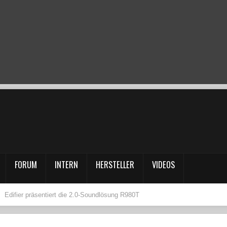
FORUM
INTERN
HERSTELLER
VIDEOS
Edifier präsentiert die 2.0-Soundlösung R980T