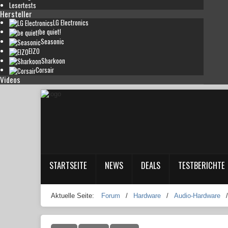
Lesertests
Hersteller
LG Electronics
be quiet!
Seasonic
EIZO
Sharkoon
Corsair
Videos
STARTSEITE
NEWS
DEALS
TESTBERICHTE
Aktuelle Seite:
Forum
/
Hardware
/
Audio-Hardware
/