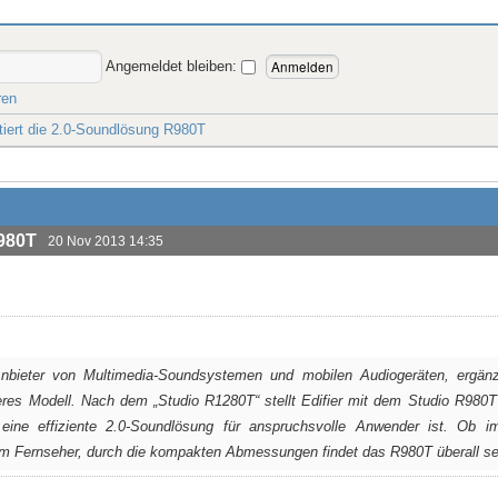
Angemeldet bleiben:
ren
ntiert die 2.0-Soundlösung R980T
R980T
20 Nov 2013 14:35
 Anbieter von Multimedia-Soundsystemen und mobilen Audiogeräten, ergänz
eres Modell. Nach dem „Studio R1280T“ stellt Edifier mit dem Studio R980T
eine effiziente 2.0-Soundlösung für anspruchsvolle Anwender ist. Ob 
em Fernseher, durch die kompakten Abmessungen findet das R980T überall se