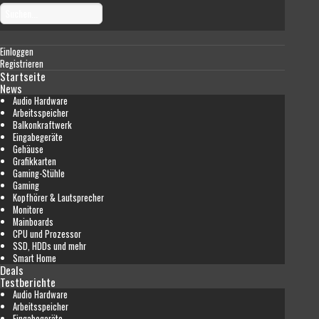
Einloggen
Registrieren
Startseite
News
Audio Hardware
Arbeitsspeicher
Balkonkraftwerk
Eingabegeräte
Gehäuse
Grafikkarten
Gaming-Stühle
Gaming
Kopfhörer & Lautsprecher
Monitore
Mainboards
CPU und Prozessor
SSD, HDDs und mehr
Smart Home
Deals
Testberichte
Audio Hardware
Arbeitsspeicher
Eingabegeräte