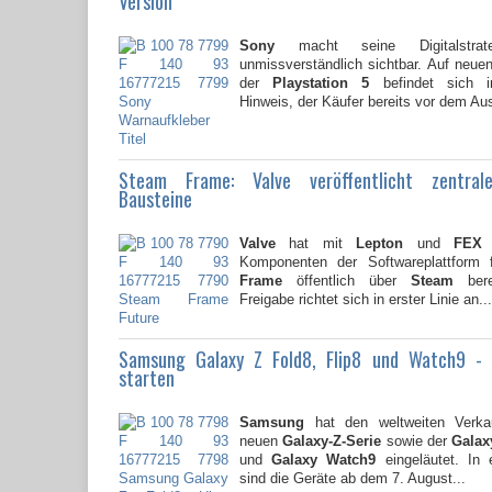
Version
Sony
macht seine Digitalstrate
unmissverständlich sichtbar. Auf neu
der
Playstation 5
befindet sich i
Hinweis, der Käufer bereits vor dem Au
Steam Frame: Valve veröffentlicht zentral
Bausteine
Valve
hat mit
Lepton
und
FEX
z
Komponenten der Softwareplattform
Frame
öffentlich über
Steam
berei
Freigabe richtet sich in erster Linie an...
Samsung Galaxy Z Fold8, Flip8 und Watch9 -
starten
Samsung
hat den weltweiten Verkau
neuen
Galaxy-Z-Serie
sowie der
Galaxy
und
Galaxy Watch9
eingeläutet. In 
sind die Geräte ab dem 7. August...