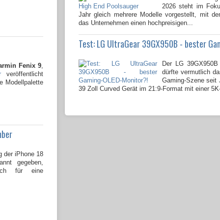
2026 steht im Fok
Jahr gleich mehrere Modelle vorgestellt, mit 
das Unternehmen einen hochpreisigen...
Test: LG UltraGear 39GX950B - bester Ga
Der LG 39GX950B 
armin Fenix 9
,
dürfte vermutlich da
r
veröffentlicht
Gaming-Szene seit J
e Modellpalette
39 Zoll Curved Gerät im 21:9-Format mit einer 5K
mber
g der iPhone 18
kannt gegeben,
och für eine