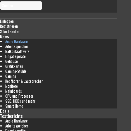
Einloggen
Registrieren
Startseite
News
Audio Hardware
Arbeitsspeicher
Balkonkraftwerk
Eingabegeräte
Gehäuse
Grafikkarten
Gaming-Stühle
Gaming
Kopfhörer & Lautsprecher
Monitore
Mainboards
CPU und Prozessor
SSD, HDDs und mehr
Smart Home
Deals
Testberichte
Audio Hardware
Arbeitsspeicher
Eingabegeräte