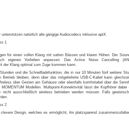
nterstützen natürlich alle gängige Audiocodecs inklusive aptX.
n für einen vollen Klang mit satten Bässen und klaren Höhen. Der Sound 
ch eigenen Vorlieben anpassen. Das Active Noise Cancelling (ANC
t der Klang optimal zum Zuge kommen kann.
Stunden und die Schnellladefunktion, die in nur 10 Minuten fünf weitere Stu
 Betrieb bleiben, denn über das mitgelieferte USB-C-Kabel kann gleichz
eless über Gesten am Gehäuse oder ebenfalls komfortabel über die Sennh
 MOMENTUM Modellen. Multipoint-Konnektivität lässt die Kopfhörer dabei 
e nicht ausschließlich wireless betrieben werden müssen. Falls gewüns
rden.
evere Design, welches es ermöglicht, ihn platzsparend zusammenzufalten 