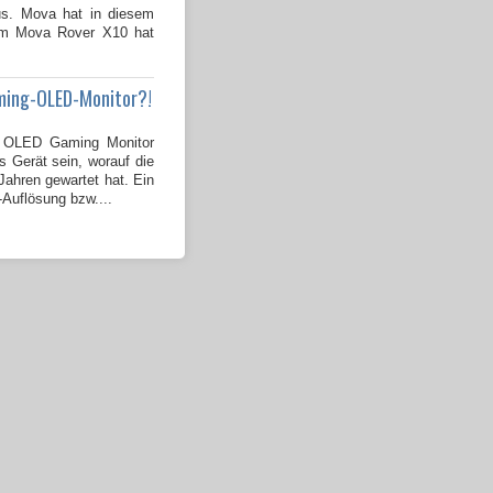
us. Mova hat in diesem
dem Mova Rover X10 hat
ming-OLED-Monitor?!
OLED Gaming Monitor
s Gerät sein, worauf die
ahren gewartet hat. Ein
-Auflösung bzw....