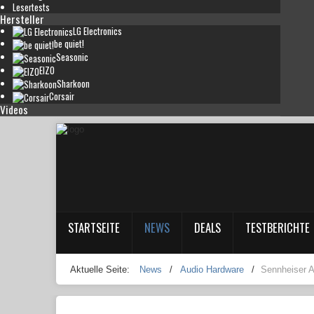
Lesertests
Hersteller
LG Electronics
be quiet!
Seasonic
EIZO
Sharkoon
Corsair
Videos
STARTSEITE
NEWS
DEALS
TESTBERICHTE
Aktuelle Seite:
News
/
Audio Hardware
/
Sennheiser 