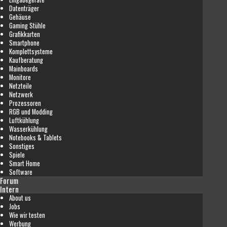
Datenträger
Gehäuse
Gaming Stühle
Grafikkarten
Smartphone
Komplettsysteme
Kaufberatung
Mainboards
Monitore
Netzteile
Netzwerk
Prozessoren
RGB und Modding
Luftkühlung
Wasserkühlung
Notebooks & Tablets
Sonstiges
Spiele
Smart Home
Software
Forum
Intern
About us
Jobs
Wie wir testen
Werbung