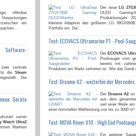
Der neue
LG 27GX
gie offenbar
OLED Gaming-
en Verpackungen
Produktionsjahr 2
nzwischen ein
kleinere Adaption des größeren LG 39GX950
spacken...
Portfolio ein. Die...
Test: ECOVACS Ultramarine P1 - Pool-Sau
e Software-
Der
ECOVACS Ultr
Poolsauger vom gen
bereits mit zahlre
wei zentrale
Produkten am Markt vertreten ist. Wie das Gerät 
 für die
Steam
tgestellt. Die
Test: Dreame A2 - weiterhin der Mercedes
Der
Dreame A2
ist
 neue Geräte
aus dem genannten
seit einer Weile am 
einer nominellen Mähleistung von bis zu 3000 m² 
fsstart seiner
Test: MOVA Rover X10 - High End Poolsaug
 Watch Ultra2
ersten Märkten
Ein weiterer Saug