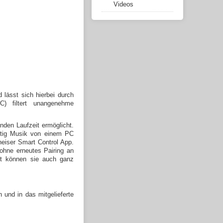
Videos
lässt sich hierbei durch
) filtert unangenehme
nden Laufzeit ermöglicht.
eitig Musik von einem PC
eiser Smart Control App.
ohne erneutes Pairing an
cht können sie auch ganz
und in das mitgelieferte