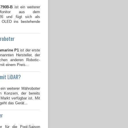
790B-B
ist ein weiterer
Monitor aus dem
026 und fügt sich als
B OLED ins bestehende
groboter
amarine P1
ist der erste
annten Hersteller, der
ichen anderen Robotic-
mit einem Preis...
 mit LiDAR?
 ein weiterer Mähroboter
 Konzern, der bereits
Markt verfügbar ist. Mit
geht das Gerät...
er
er für die Pool-Saison