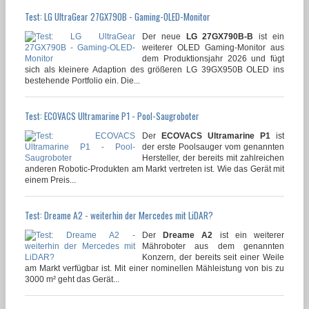
Test: LG UltraGear 27GX790B - Gaming-OLED-Monitor
Der neue
LG 27GX790B-B
ist ein
weiterer OLED Gaming-Monitor aus
dem Produktionsjahr 2026 und fügt
sich als kleinere Adaption des größeren LG 39GX950B OLED ins
bestehende Portfolio ein. Die...
Test: ECOVACS Ultramarine P1 - Pool-Saugroboter
Der
ECOVACS Ultramarine P1
ist
der erste Poolsauger vom genannten
Hersteller, der bereits mit zahlreichen
anderen Robotic-Produkten am Markt vertreten ist. Wie das Gerät mit
einem Preis...
Test: Dreame A2 - weiterhin der Mercedes mit LiDAR?
Der
Dreame A2
ist ein weiterer
Mähroboter aus dem genannten
Konzern, der bereits seit einer Weile
am Markt verfügbar ist. Mit einer nominellen Mähleistung von bis zu
3000 m² geht das Gerät...