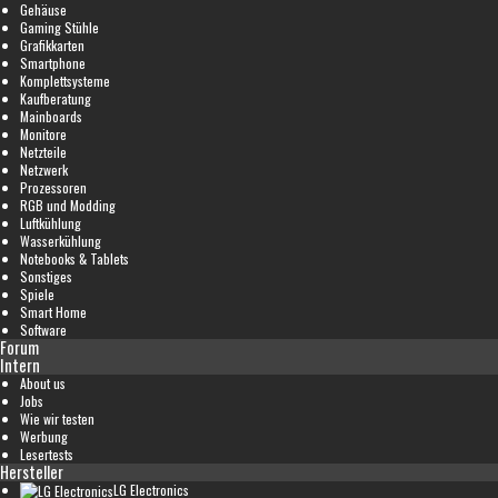
Gehäuse
Gaming Stühle
Grafikkarten
Smartphone
Komplettsysteme
Kaufberatung
Mainboards
Monitore
Netzteile
Netzwerk
Prozessoren
RGB und Modding
Luftkühlung
Wasserkühlung
Notebooks & Tablets
Sonstiges
Spiele
Smart Home
Software
Forum
Intern
About us
Jobs
Wie wir testen
Werbung
Lesertests
Hersteller
LG Electronics