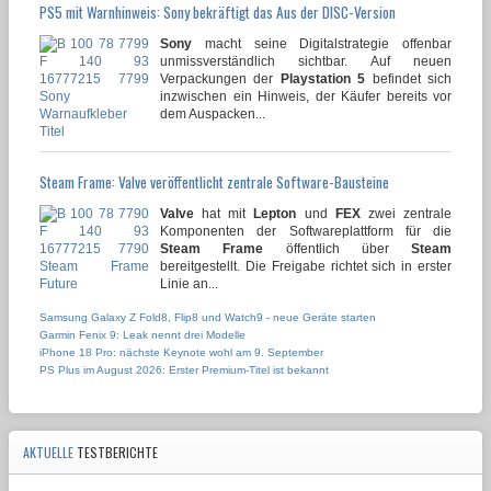
PS5 mit Warnhinweis: Sony bekräftigt das Aus der DISC-Version
Sony
macht seine Digitalstrategie offenbar
unmissverständlich sichtbar. Auf neuen
Verpackungen der
Playstation 5
befindet sich
inzwischen ein Hinweis, der Käufer bereits vor
dem Auspacken...
Steam Frame: Valve veröffentlicht zentrale Software-Bausteine
Valve
hat mit
Lepton
und
FEX
zwei zentrale
Komponenten der Softwareplattform für die
Steam Frame
öffentlich über
Steam
bereitgestellt. Die Freigabe richtet sich in erster
Linie an...
Samsung Galaxy Z Fold8, Flip8 und Watch9 - neue Geräte starten
Garmin Fenix 9: Leak nennt drei Modelle
iPhone 18 Pro: nächste Keynote wohl am 9. September
PS Plus im August 2026: Erster Premium-Titel ist bekannt
AKTUELLE
TESTBERICHTE