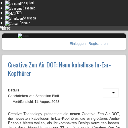
be quiet!
Seasonic
EIZO
Sharkoon
Corsair
Videos
Einloggen
Registrieren
Creative Zen Air DOT: Neue kabellose In-Ear-
Kopfhörer
Details
Geschrieben von
Sebastian Blatt
Veröffentlicht: 11. August 2023
Creative Technology präsentiert die neuen Creative Zen Air DOT,
die neuesten kabellosen In-Ear-Kopfhörer, die ein größeres Audio-
Erlebnis bieten wollen, als ihr kompaktes Design vermuten lassen.
Trotz ihres Gewichts von nur 33 g möchten die Creative Zen Air