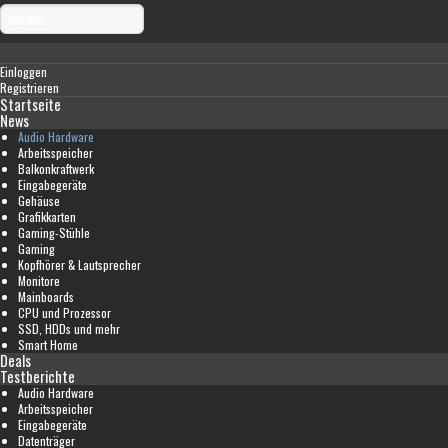
Einloggen
Registrieren
Startseite
News
Audio Hardware
Arbeitsspeicher
Balkonkraftwerk
Eingabegeräte
Gehäuse
Grafikkarten
Gaming-Stühle
Gaming
Kopfhörer & Lautsprecher
Monitore
Mainboards
CPU und Prozessor
SSD, HDDs und mehr
Smart Home
Deals
Testberichte
Audio Hardware
Arbeitsspeicher
Eingabegeräte
Datenträger