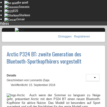
be quiet!
Seasonic
EIZO
Sharkoon
Corsair
Videos
Einloggen
Registrieren
Arctic P324 BT: zweite Generation des
Bluetooth-Sportkopfhörers vorgestellt
Details
Geschrieben von
Leonardo Ziaja
Veröffentlicht: 15. September 2016
Auch wenn der Sommer so langsam zu Neige
geht, präsentiert Arctic mit dem P324 BT einen neuen Bluetooth-
Kopfhörer für aktive Nutzer. Das Modell ist besonders auf Sport
ausgelegt und soll der Nachfolger für das erste Modell sein.