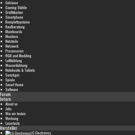
Gehäuse
Gaming Stühle
Grafikkarten
Smartphone
Komplettsysteme
Kaufberatung
Mainboards
Monitore
Netzteile
Netzwerk
Prozessoren
RGB und Modding
Luftkühlung
Wasserkühlung
Notebooks & Tablets
Sonstiges
Spiele
Smart Home
Software
Forum
Intern
About us
Jobs
Wie wir testen
Werbung
Lesertests
Hersteller
LG Electronics