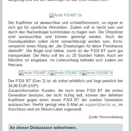
Der Kopfhörer ist abwaschbar und schweißresistent, so eignet er
sich gut für sportliche Aktivitäten. Zudem soll er leicht sein und
durch den Nackenbügel komfortabel zu tragen sein. Die Ohrpolster
sind austauschbar und können gereinigt werden. Auch die
Soundqualitäten sollen nicht vernachlässigt worden sein, Arctic
verspricht einen Klang der „die Erwartungen für diese Preisklasse
übertrifft“. Die Bügel sind faltbar, somit ist der P324 BT auch gut
transportabel. Der Akku soll bis zu 20 Stunden halten. Auch ein
Mikrofon ist eingebaut. Im Lieferumfang befindet sich zudem ein
Harcase.
Der P324 BT (Gen 2) ist ab sofort erhältlich und liegt preislich bei
34,99 EUR (UVP).
Zusatzinformation: Kunden, die noch einen P324 BT der ersten
Generation besitzen, der nicht richtig lädt, können den defekten
Kopfhörer gegen einen neuen P324 BT der zweiten Generation
austauschen. Hierfür genügt eine E-Mail an
support@arctic.ac
, im
Anschluss wird ein Return-Label zugesandt.
Quelle: Pressemitteilung
An dieser Diskussion teilnehmen.