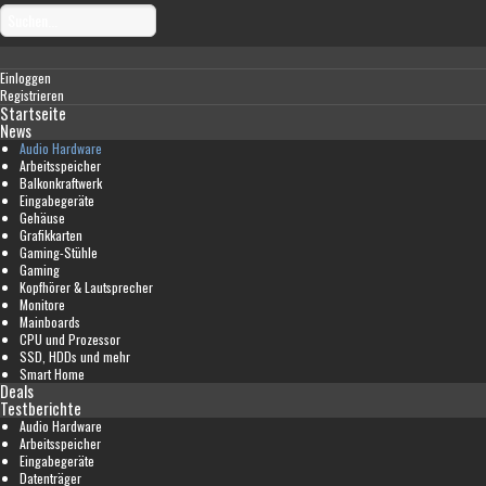
Einloggen
Registrieren
Startseite
News
Audio Hardware
Arbeitsspeicher
Balkonkraftwerk
Eingabegeräte
Gehäuse
Grafikkarten
Gaming-Stühle
Gaming
Kopfhörer & Lautsprecher
Monitore
Mainboards
CPU und Prozessor
SSD, HDDs und mehr
Smart Home
Deals
Testberichte
Audio Hardware
Arbeitsspeicher
Eingabegeräte
Datenträger