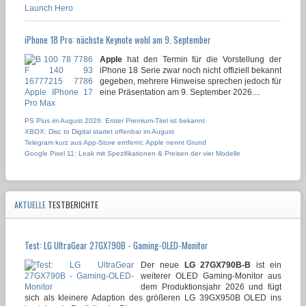
iPhone 18 Pro: nächste Keynote wohl am 9. September
Apple
hat den Termin für die Vorstellung der
iPhone 18 Serie zwar noch nicht offiziell bekannt
gegeben, mehrere Hinweise sprechen jedoch für
eine Präsentation am 9. September 2026....
PS Plus im August 2026: Erster Premium-Titel ist bekannt
XBOX: Disc to Digital startet offenbar im August
Telegram kurz aus App-Store entfernt: Apple nennt Grund
Google Pixel 11: Leak mit Spezifikationen & Preisen der vier Modelle
AKTUELLE
TESTBERICHTE
Test: LG UltraGear 27GX790B - Gaming-OLED-Monitor
Der neue
LG 27GX790B-B
ist ein
weiterer OLED Gaming-Monitor aus
dem Produktionsjahr 2026 und fügt
sich als kleinere Adaption des größeren LG 39GX950B OLED ins