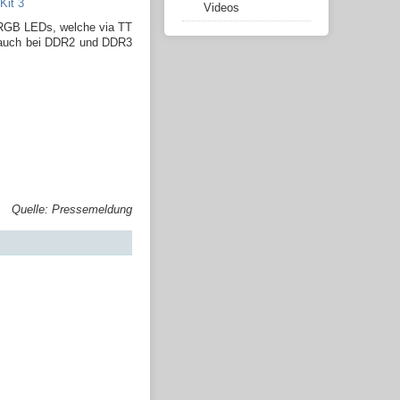
Videos
e RGB LEDs, welche via TT
t auch bei DDR2 und DDR3
Quelle: Pressemeldung