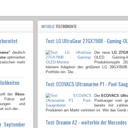
AKTUELLE
TESTBERICHTE
rbereitet
Test: LG UltraGear 27GX790B - Gaming-O
Frame"
deutlich
Der neue
LG 27GX
ame
optimierten
OLED Gaming-
nzwischen mehr
Produktionsjahr 2
kleinere Adaption des größeren LG 39GX950
Portfolio ein. Die...
lichkeiten
Test: ECOVACS Ultramarine P1 - Pool-Sau
unft der
Xbox-
Der
ECOVACS Ultr
n Fokus auf
Poolsauger vom gen
lichungen und
bereits mit zahlre
t sich der...
Produkten am Markt vertreten ist. Wie das Gerät 
Test: Dreame A2 - weiterhin der Mercedes
ür September