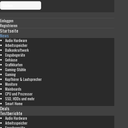
Einloggen
Registrieren
Startseite
News
Audio Hardware
Arbeitsspeicher
Balkonkraftwerk
Eingabegeräte
Gehäuse
Grafikkarten
Gaming-Stühle
Gaming
Kopfhörer & Lautsprecher
Monitore
Mainboards
CPU und Prozessor
SSD, HDDs und mehr
Smart Home
Deals
Testberichte
Audio Hardware
Arbeitsspeicher
Eingabegeräte