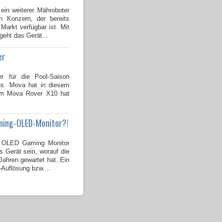
 ein weiterer Mähroboter
 Konzern, der bereits
Markt verfügbar ist. Mit
geht das Gerät...
er
er für die Pool-Saison
us. Mova hat in diesem
dem Mova Rover X10 hat
ming-OLED-Monitor?!
OLED Gaming Monitor
s Gerät sein, worauf die
ahren gewartet hat. Ein
-Auflösung bzw....