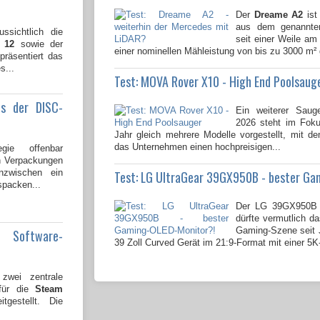
Der
Dreame A2
ist
aus dem genannten
ssichtlich die
seit einer Weile am 
 12
sowie der
einer nominellen Mähleistung von bis zu 3000 m² 
 präsentiert das
s...
Test: MOVA Rover X10 - High End Poolsaug
us der DISC-
Ein weiterer Saug
2026 steht im Fok
Jahr gleich mehrere Modelle vorgestellt, mit 
das Unternehmen einen hochpreisigen...
gie offenbar
en Verpackungen
nzwischen ein
Test: LG UltraGear 39GX950B - bester Ga
spacken...
Der LG 39GX950B 
dürfte vermutlich da
Gaming-Szene seit J
e Software-
39 Zoll Curved Gerät im 21:9-Format mit einer 5K
wei zentrale
 für die
Steam
tgestellt. Die