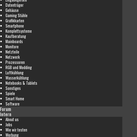
Datenträger
Gehäuse
Gaming Stühle
Grafikkarten
Smartphone
Komplettsysteme
Kaufberatung
Mainboards
Monitore
Netzteile
Netzwerk
Prozessoren
RGB und Modding
Luftkühlung
Wasserkühlung
Notebooks & Tablets
Sonstiges
Spiele
Smart Home
Software
Forum
Intern
About us
Jobs
Wie wir testen
Werbung