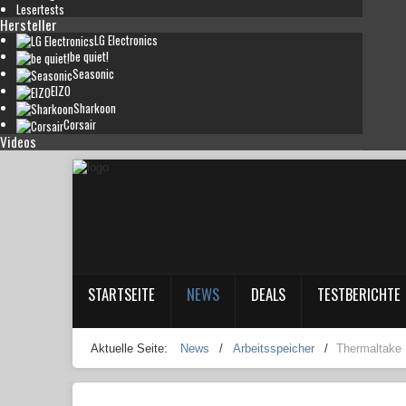
Lesertests
Hersteller
LG Electronics
be quiet!
Seasonic
EIZO
Sharkoon
Corsair
Videos
STARTSEITE
NEWS
DEALS
TESTBERICHTE
Aktuelle Seite:
News
/
Arbeitsspeicher
/
Thermaltake 