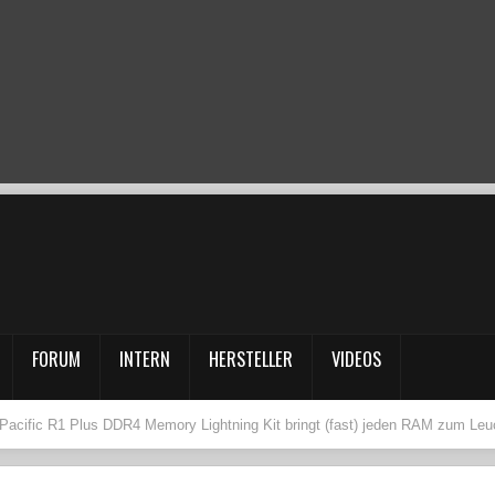
FORUM
INTERN
HERSTELLER
VIDEOS
Pacific R1 Plus DDR4 Memory Lightning Kit bringt (fast) jeden RAM zum Leu