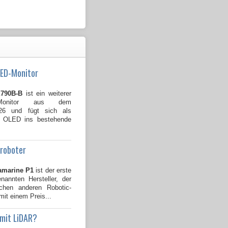
LED-Monitor
790B-B
ist ein weiterer
Monitor aus dem
026 und fügt sich als
B OLED ins bestehende
groboter
amarine P1
ist der erste
annten Hersteller, der
ichen anderen Robotic-
mit einem Preis...
 mit LiDAR?