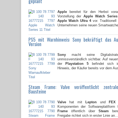
geplant
Apple
bereitet für den Herbst vorau
Vorstellung der
Apple Watch Series
Apple Watch Ultra 4
vor. Traditionell
Unternehmen seine neuen Smartwatche
PS5 mit Warnhinweis: Sony bekräftigt das A
Version
Sony
macht seine Digitalstrate
unmissverständlich sichtbar. Auf neu
der
Playstation 5
befindet sich i
Hinweis, der Käufer bereits vor dem Au
Steam Frame: Valve veröffentlicht zentral
Bausteine
Valve
hat mit
Lepton
und
FEX
z
Komponenten der Softwareplattform
Frame
öffentlich über
Steam
berei
Freigabe richtet sich in erster Linie an...