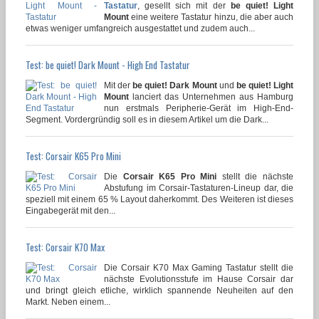
Tastatur
, gesellt sich mit der
be quiet! Light
Mount
eine weitere Tastatur hinzu, die aber auch
etwas weniger umfangreich ausgestattet und zudem auch...
Test: be quiet! Dark Mount - High End Tastatur
Mit der
be quiet! Dark Mount
und
be quiet! Light
Mount
lanciert das Unternehmen aus Hamburg
nun erstmals Peripherie-Gerät im High-End-
Segment. Vordergründig soll es in diesem Artikel um die Dark...
Test: Corsair K65 Pro Mini
Die
Corsair K65 Pro Mini
stellt die nächste
Abstufung im Corsair-Tastaturen-Lineup dar, die
speziell mit einem 65 % Layout daherkommt. Des Weiteren ist dieses
Eingabegerät mit den...
Test: Corsair K70 Max
Die Corsair K70 Max Gaming Tastatur stellt die
nächste Evolutionsstufe im Hause Corsair dar
und bringt gleich etliche, wirklich spannende Neuheiten auf den
Markt. Neben einem...