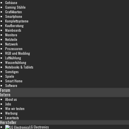
Gehäuse
Gaming Stühle
Grafikkarten
Smartphone
Komplettsysteme
Kaufberatung
Mainboards
Monitore
Netzteile
Netzwerk
Prozessoren
RGB und Modding
Luftkühlung
Wasserkühlung
Notebooks & Tablets
Sonstiges
Spiele
Smart Home
Software
Forum
Intern
About us
Jobs
Wie wir testen
Werbung
Lesertests
Hersteller
LG Electronics