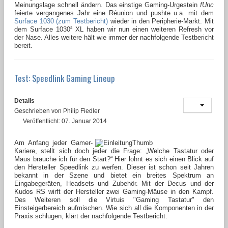
Meinungslage schnell ändern. Das einstige Gaming-Urgestein
fUnc
feierte vergangenes Jahr eine Réunion und pushte u.a. mit dem
Surface 1030 (zum Testbericht)
wieder in den Peripherie-Markt. Mit
dem Surface 1030² XL haben wir nun einen weiteren Refresh vor
der Nase. Alles weitere hält wie immer der nachfolgende Testbericht
bereit.
Test: Speedlink Gaming Lineup
Details
Geschrieben von
Philip Fiedler
Veröffentlicht: 07. Januar 2014
Am Anfang jeder Gamer-
Kariere, stellt sich doch jeder die Frage: „Welche Tastatur oder
Maus brauche ich für den Start?“ Hier lohnt es sich einen Blick auf
den Hersteller Speedlink zu werfen. Dieser ist schon seit Jahren
bekannt in der Szene und bietet ein breites Spektrum an
Eingabegeräten, Headsets und Zubehör. Mit der Decus und der
Kudos RS wirft der Hersteller zwei Gaming-Mäuse in den Kampf.
Des Weiteren soll die Virtuis "Gaming Tastatur" den
Einsteigerbereich aufmischen. Wie sich all die Komponenten in der
Praxis schlugen, klärt der nachfolgende Testbericht.