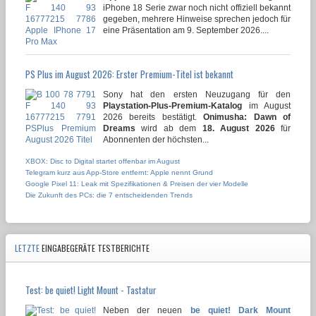
iPhone 18 Serie zwar noch nicht offiziell bekannt
gegeben, mehrere Hinweise sprechen jedoch für
eine Präsentation am 9. September 2026....
PS Plus im August 2026: Erster Premium-Titel ist bekannt
Sony hat den ersten Neuzugang für den
Playstation-Plus-Premium-Katalog
im August
2026 bereits bestätigt.
Onimusha: Dawn of
Dreams
wird ab dem
18. August 2026
für
Abonnenten der höchsten...
XBOX: Disc to Digital startet offenbar im August
Telegram kurz aus App-Store entfernt: Apple nennt Grund
Google Pixel 11: Leak mit Spezifikationen & Preisen der vier Modelle
Die Zukunft des PCs: die 7 entscheidenden Trends
LETZTE
EINGABEGERÄTE TESTBERICHTE
Test: be quiet! Light Mount - Tastatur
Neben der neuen
be quiet! Dark Mount