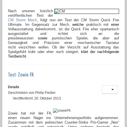
Nach unseren kürzlich
veröffentlichen
T
est der
CM Storm Mech
, folgt nun ein Test der CM Storm Quick Fire
Ultimate. Im Gegensatz zu
r
Mech,
welche
praktisch mit
einer
Vollausstattung daherkommt, ist die Quick Fire eher spartanisch
ausgestattet und richtet sich an die
preisbewussten
sowie
puristischen Spieler
,
die aber auf
Genauigkeit und Präzision einer mechanischer Tastatur
nicht verzichten wollen. Ob der Verzicht auf Ausstattung das
Spielgefühl trübt oder eher noch steigert,
klärt der nachfolgende
Testbericht.
Test: Zowie FK
Details
Geschrieben von
Philip Fiedler
Veröffentlicht: 20. Oktober 2013
Zowie hat mit der FK
einen neuen Nager ins Unternehmensportfolio aufgenommen.
Zusammen mit dem polnischen Counter-Strike Pro-Gamer „Neo“
wurde getüftelt und entwickelt. Unter anderen besticht das