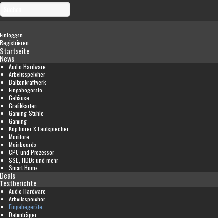
Einloggen
Registrieren
Startseite
News
Audio Hardware
Arbeitsspeicher
Balkonkraftwerk
Eingabegeräte
Gehäuse
Grafikkarten
Gaming-Stühle
Gaming
Kopfhörer & Lautsprecher
Monitore
Mainboards
CPU und Prozessor
SSD, HDDs und mehr
Smart Home
Deals
Testberichte
Audio Hardware
Arbeitsspeicher
Eingabegeräte
Datenträger