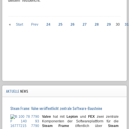
diesem Testbericht.
«
Start
Prev
24
25
26
27
28
29
30
31
AKTUELLE
NEWS
Steam Frame: Valve veröffentlicht zentrale Software-Bausteine
Valve
hat mit
Lepton
und
FEX
zwei zentrale
Komponenten der Softwareplattform für die
Steam Frame
öffentlich über
Steam