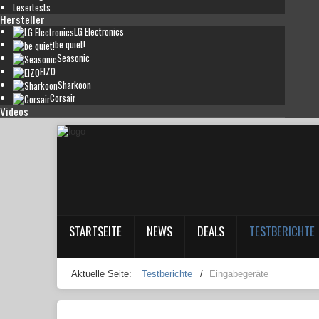
Lesertests
Hersteller
LG Electronics
be quiet!
Seasonic
EIZO
Sharkoon
Corsair
Videos
STARTSEITE
NEWS
DEALS
TESTBERICHTE
Aktuelle Seite:
Testberichte
/
Eingabegeräte