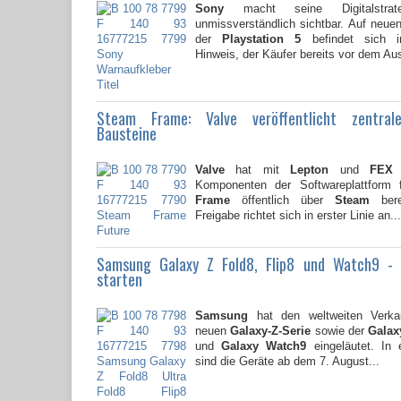
Sony
macht seine Digitalstrate
unmissverständlich sichtbar. Auf neu
der
Playstation 5
befindet sich i
Hinweis, der Käufer bereits vor dem Au
Steam Frame: Valve veröffentlicht zentral
Bausteine
Valve
hat mit
Lepton
und
FEX
z
Komponenten der Softwareplattform
Frame
öffentlich über
Steam
berei
Freigabe richtet sich in erster Linie an...
Samsung Galaxy Z Fold8, Flip8 und Watch9 -
starten
Samsung
hat den weltweiten Verkau
neuen
Galaxy-Z-Serie
sowie der
Galaxy
und
Galaxy Watch9
eingeläutet. In 
sind die Geräte ab dem 7. August...