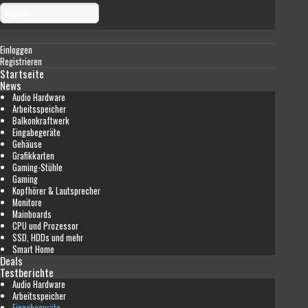
Einloggen
Registrieren
Startseite
News
Audio Hardware
Arbeitsspeicher
Balkonkraftwerk
Eingabegeräte
Gehäuse
Grafikkarten
Gaming-Stühle
Gaming
Kopfhörer & Lautsprecher
Monitore
Mainboards
CPU und Prozessor
SSD, HDDs und mehr
Smart Home
Deals
Testberichte
Audio Hardware
Arbeitsspeicher
Eingabegeräte