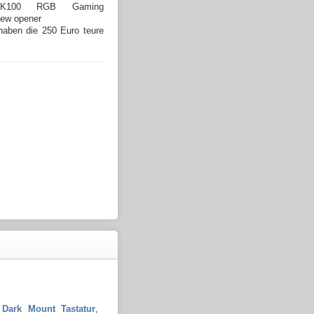
haben die 250 Euro teure
 Dark Mount Tastatur
,