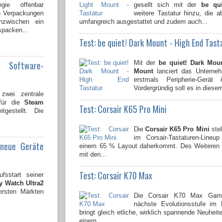
gie offenbar
gesellt sich mit der
be qu
en Verpackungen
weitere Tastatur hinzu, die 
nzwischen ein
umfangreich ausgestattet und zudem auch...
spacken...
Test: be quiet! Dark Mount - High End Tast
e Software-
Mit der
be quiet! Dark Mou
Mount
lanciert das Untern
erstmals Peripherie-Gerät
Vordergründig soll es in diesem
wei zentrale
 für die
Steam
Test: Corsair K65 Pro Mini
tgestellt. Die
Die
Corsair K65 Pro Mini
stel
im Corsair-Tastaturen-Lineu
 neue Geräte
einem 65 % Layout daherkommt. Des Weiteren i
mit den...
Test: Corsair K70 Max
fsstart seiner
 Watch Ultra2
ersten Märkten
Die Corsair K70 Max Gamin
nächste Evolutionsstufe im
bringt gleich etliche, wirklich spannende Neuhei
einem...