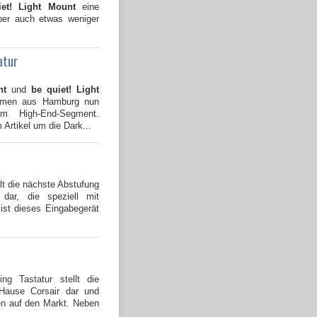
iet! Light Mount
eine
aber auch etwas weniger
atur
nt
und
be quiet! Light
ehmen aus Hamburg nun
 im High-End-Segment.
 Artikel um die Dark...
lt die nächste Abstufung
p dar, die speziell mit
st dieses Eingabegerät
g Tastatur stellt die
 Hause Corsair dar und
ten auf den Markt. Neben