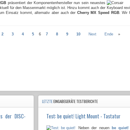
RGB
präsentiert der Komponentenhersteller nun sein neuestes
tuell für den Massenmarkt möglich ist. Hinzu kommt auch der
m Einsatz kommt, alternativ aber auch der
Cherry MX Speed RGB
. Wir 
2
3
4
5
6
7
8
9
10
Next
Ende
»
LETZTE
EINGABEGERÄTE TESTBERICHTE
us der DISC-
Test: be quiet! Light Mount - Tastatur
Neben der neuen
be quiet!