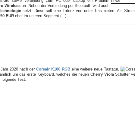
ngsrate sowie Verbindung zum PC oder Laptop ein Problem
ro Wireless
an. Neben der Verbindung per Bluetooth wird auch
Technologie
setzt. Diese soll eine Latenz von unter 1ms bieten. Als Strom
.
50 EUR
eher im unteren Segment (...)
m Jahr 2020 nach der
Corsair K100 RGB
eine weitere neue Tastatur,
 nämlich um das erste Keyboard, welches die neuen
Cherry Viola
Schalter ve
r folgende Test.