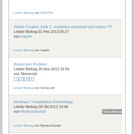
Letzter Beitrag
von
NIGHT83
Adobe Creative Suite 2 - kostenlos download und nutzen ?!?
Letzter Beitrag 01 Feb 2013 00:27
von
mapim
Letzter Beitrag
von
mapim
Bluescreen Problem
Letzter Beitrag 30 Nov 2012 16:56
von
Stonecold
1
2
3
4
Letzter Beitrag
von
Stonecold
Windows 7 Installations Reihenfolge.
Letzter Beitrag 28 Okt 2012 16:46
von
Mysticschlumpf
Geschlossen
Letzter Beitrag
von
Mysticschlumpf