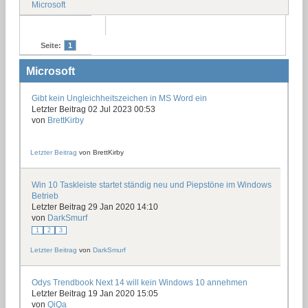
Microsoft
Seite:
1
Microsoft
Gibt kein Ungleichheitszeichen in MS Word ein
Letzter Beitrag 02 Jul 2023 00:53
von
BrettKirby
Letzter Beitrag
von
BrettKirby
Win 10 Taskleiste startet ständig neu und Piepstöne im Windows
Betrieb
Letzter Beitrag 29 Jan 2020 14:10
von
DarkSmurf
1
2
3
Letzter Beitrag
von
DarkSmurf
Odys Trendbook Next 14 will kein Windows 10 annehmen
Letzter Beitrag 19 Jan 2020 15:05
von
QiQa