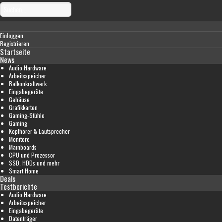
Einloggen
Registrieren
Startseite
News
Audio Hardware
Arbeitsspeicher
Balkonkraftwerk
Eingabegeräte
Gehäuse
Grafikkarten
Gaming-Stühle
Gaming
Kopfhörer & Lautsprecher
Monitore
Mainboards
CPU und Prozessor
SSD, HDDs und mehr
Smart Home
Deals
Testberichte
Audio Hardware
Arbeitsspeicher
Eingabegeräte
Datenträger