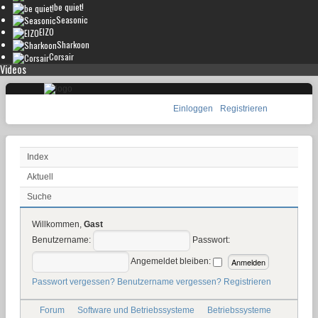
be quiet!
Seasonic
EIZO
Sharkoon
Corsair
Videos
Einloggen
Registrieren
Index
Aktuell
Suche
Willkommen,
Gast
Benutzername:
Passwort:
Angemeldet bleiben:
Passwort vergessen?
Benutzername vergessen?
Registrieren
Forum
Software und Betriebssysteme
Betriebssysteme