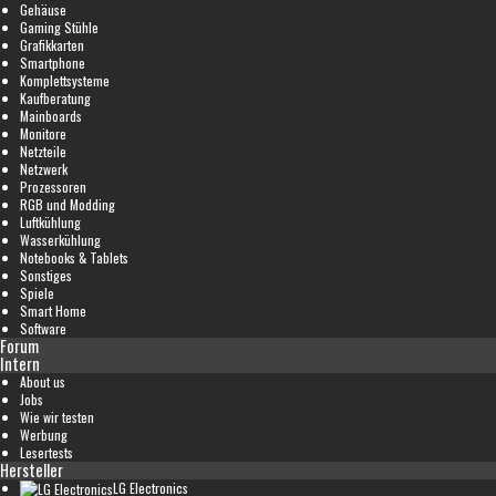
Gehäuse
Gaming Stühle
Grafikkarten
Smartphone
Komplettsysteme
Kaufberatung
Mainboards
Monitore
Netzteile
Netzwerk
Prozessoren
RGB und Modding
Luftkühlung
Wasserkühlung
Notebooks & Tablets
Sonstiges
Spiele
Smart Home
Software
Forum
Intern
About us
Jobs
Wie wir testen
Werbung
Lesertests
Hersteller
LG Electronics