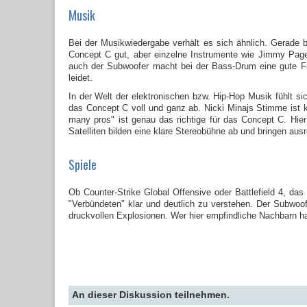
Musik
Bei der Musikwiedergabe verhält es sich ähnlich. Gerade b
Concept C gut, aber einzelne Instrumente wie Jimmy Page
auch der Subwoofer macht bei der Bass-Drum eine gute Fig
leidet.
In der Welt der elektronischen bzw. Hip-Hop Musik fühlt 
das Concept C voll und ganz ab. Nicki Minajs Stimme ist
many pros" ist genau das richtige für das Concept C. Hier
Satelliten bilden eine klare Stereobühne ab und bringen a
Spiele
Ob Counter-Strike Global Offensive oder Battlefield 4, da
"Verbündeten" klar und deutlich zu verstehen. Der Subwoof
druckvollen Explosionen. Wer hier empfindliche Nachbarn h
An dieser Diskussion teilnehmen.