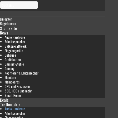
Einloggen
Registrieren
Startseite
News
Audio Hardware
Arbeitsspeicher
Balkonkraftwerk
Eingabegeräte
Gehäuse
Grafikkarten
Gaming-Stühle
Gaming
Kopfhörer & Lautsprecher
Monitore
Mainboards
CPU und Prozessor
SSD, HDDs und mehr
Smart Home
Deals
Testberichte
Audio Hardware
Arbeitsspeicher
Eingabegeräte