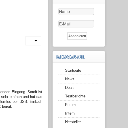
KATEGORIEAUSWAHL
Startseite
News
Deals
chenden Eingang. S
omit ist
Testberichte
t sehr einfach und hat das
oblemlos per USB. Einfach
Forum
C bereit.
Intern
Hersteller