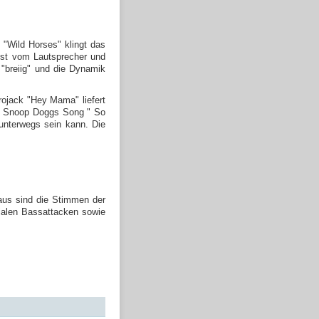
 "Wild Horses" klingt das
öst vom Lautsprecher und
 "breiig" und die Dynamik
rojack "Hey Mama" liefert
ch Snoop Doggs Song " So
 unterwegs sein kann. Die
baus sind die Stimmen der
hialen Bassattacken sowie