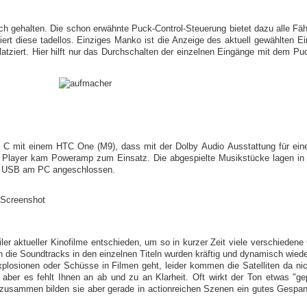
h gehalten. Die schon erwähnte Puck-Control-Steuerung bietet dazu alle Fäh
ert diese tadellos. Einziges Manko ist die Anzeige des aktuell gewählten Ein
atziert. Hier hilft nur das Durchschalten der einzelnen Eingänge mit dem P
 C mit einem HTC One (M9), dass mit der Dolby Audio Ausstattung für eine
s Player kam Poweramp zum Einsatz. Die abgespielte Musikstücke lagen in 
r USB am PC angeschlossen.
ler aktueller Kinofilme entschieden, um so in kurzer Zeit viele verschiedene
 die Soundtracks in den einzelnen Titeln wurden kräftig und dynamisch wie
osionen oder Schüsse in Filmen geht, leider kommen die Satelliten da nic
, aber es fehlt Ihnen an ab und zu an Klarheit. Oft wirkt der Ton etwas "gep
 zusammen bilden sie aber gerade in
actionreichen Szenen
ein gutes Gespann