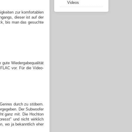
Videos
igkeiten zur komfortablen
gangs, dieser ist auf der
uck, bis man das gesuchte
 gute Wiedergabequalität
FLAC vor. Für die Video-
 Genres durch zu stöbern.
dergegeben. Der Subwoofer
ht ganz mit. Die Hochton
resst" und nicht wirklich
, wo ja bekanntlich eher