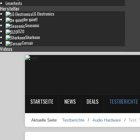
Lesertests
Hersteller
LG Electronics
be quiet!
Seasonic
EIZO
Sharkoon
Corsair
Videos
STARTSEITE
NEWS
DEALS
TESTBERICHTE
Aktuelle Seite:
Testberichte
/
Audio Hardware
/
Test: 