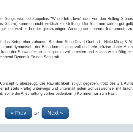
ei Songs wie Led Zeppelins "Whole lotta love" oder von den Rolling Stones
s Gitarre, kommen nicht wirklich zur Geltung. Die Stimmen wirken gut gel
ur, nur wird es bei der gleichzeitigen Wiedergabe mehrerer Instrumente zu
sich das Setup eher zuhause. Bei dem Song
David Guetta ft. Nicki Minaj & Af
 klar und dynamisch, der Bass kommt druckvoll und sehr präzise daher. Au
 kann der Subwoofer so richtig druckvoll arbeiten und zeigen wie kräftig er
usreichend Dynamik für den Song mit.
s Concept C überzeugt. Die Räumlichkeit ist gut gegeben, trotz des 2.1 Auf
er ist stets kräftig unterwegs und untermalt jeden Schusswechsel mit brac
at, sollte die Anschaffung vorher bedenken ;) Kommen wir zum Fazit
« Prev
Next »
3/4