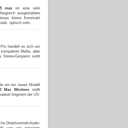
25 max
ist eine sehr
angreich ausgestattete
eses kleine Konstrukt
tark, optisch sehr...
 Pro handelt es sich um
im kompakten Maße, aber
es Stereo-Gespann sieht
rde um ein neues Modell
0 Max Wireless
stellt
Headset-Segment der US-
che Direktvertrieb-Audio-
alls von uns getestete