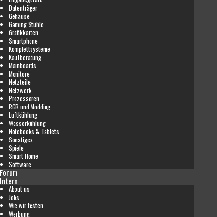
Datenträger
Gehäuse
Gaming Stühle
Grafikkarten
Smartphone
Komplettsysteme
Kaufberatung
Mainboards
Monitore
Netzteile
Netzwerk
Prozessoren
RGB und Modding
Luftkühlung
Wasserkühlung
Notebooks & Tablets
Sonstiges
Spiele
Smart Home
Software
Forum
Intern
About us
Jobs
Wie wir testen
Werbung