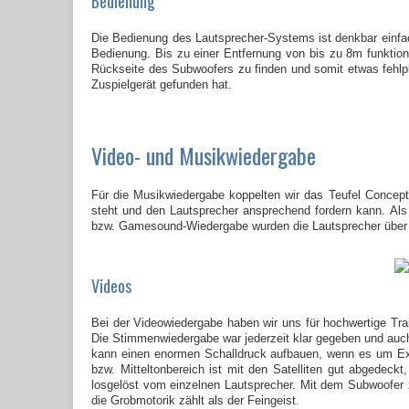
Bedienung
Die Bedienung des Lautsprecher-Systems ist denkbar einfac
Bedienung. Bis zu einer Entfernung von bis zu 8m funktioni
Rückseite des Subwoofers zu finden und somit etwas fehlpl
Zuspielgerät gefunden hat.
Video- und Musikwiedergabe
Für die Musikwiedergabe koppelten wir das Teufel Concept
steht und den Lautsprecher ansprechend fordern kann. Al
bzw. Gamesound-Wiedergabe wurden die Lautsprecher übe
Videos
Bei der Videowiedergabe haben wir uns für hochwertige Trai
Die Stimmenwiedergabe war jederzeit klar gegeben und auch
kann einen enormen Schalldruck aufbauen, wenn es um Expl
bzw. Mitteltonbereich ist mit den Satelliten gut abgedeckt
losgelöst vom einzelnen Lautsprecher. Mit dem Subwoofer
die Grobmotorik zählt als der Feingeist.