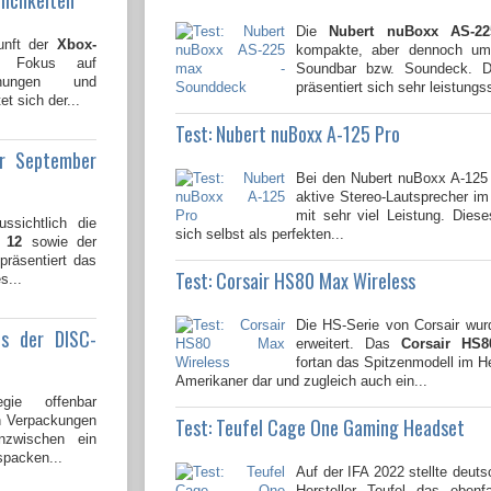
Die
Nubert nuBoxx AS-2
unft der
Xbox-
kompakte, aber dennoch umf
n Fokus auf
Soundbar bzw. Soundeck. Di
lichungen und
präsentiert sich sehr leistungss
t sich der...
Test: Nubert nuBoxx A-125 Pro
ür September
Bei den Nubert nuBoxx A-125
aktive Stereo-Lautsprecher 
mit sehr viel Leistung. Dies
ssichtlich die
sich selbst als perfekten...
 12
sowie der
 präsentiert das
Test: Corsair HS80 Max Wireless
s...
Die HS-Serie von Corsair wu
us der DISC-
erweitert. Das
Corsair HS8
fortan das Spitzenmodell im 
Amerikaner dar und zugleich auch ein...
gie offenbar
en Verpackungen
Test: Teufel Cage One Gaming Headset
nzwischen ein
spacken...
Auf der IFA 2022 stellte deuts
Hersteller Teufel das ebenf