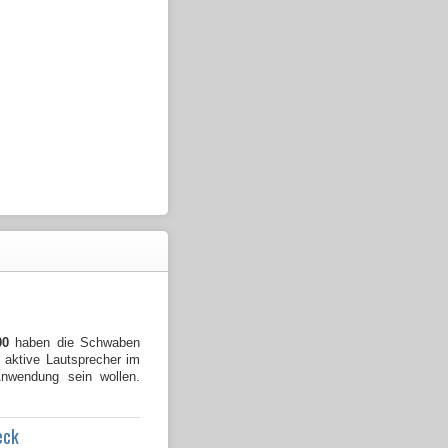
00
haben die Schwaben
e aktive Lautsprecher im
 Anwendung sein wollen.
eck