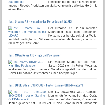
Hersteller, der bereits mit zahlreichen
anderen Robotic-Produkten am Markt vertreten ist. Wie das Gerät mit
einem Preis...
Test: Dreame A2 - weiterhin der Mercedes mit LiDAR?
Der
Dreame A2
ist ein weiterer
Mähroboter aus dem genannten
Konzern, der bereits seit einer Weile
am Markt verfügbar ist. Mit einer nominellen Mähleistung von bis zu
3000 m² geht das Gerät...
Test: MOVA Rover X10 - High End Poolsauger
Ein weiterer Sauger für die Pool-
Saison 2026 steht im Fokus. Mova hat
in diesem Jahr gleich mehrere Modelle vorgestellt, mit dem Mova
Rover X10 hat das Unternehmen einen hochpreisigen...
Test: LG UltraGear 39GX950B - bester Gaming-OLED-Monitor?!
Der LG 39GX950B OLED Gaming
Monitor dürfte vermutlich das Gerät
sein, worauf die Gaming-Szene seit
Jahren gewartet hat. Ein 39 Zoll Curved Gerät im 21:9-Format mit