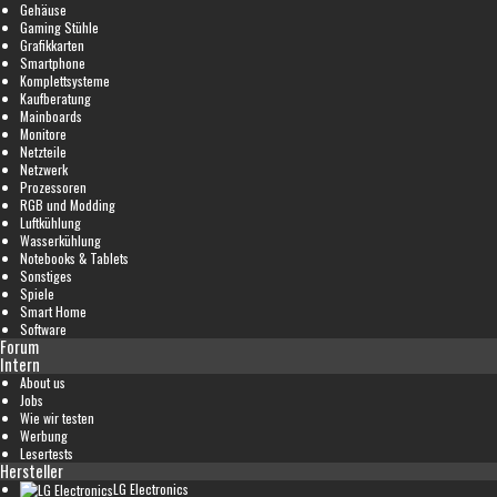
Gehäuse
Gaming Stühle
Grafikkarten
Smartphone
Komplettsysteme
Kaufberatung
Mainboards
Monitore
Netzteile
Netzwerk
Prozessoren
RGB und Modding
Luftkühlung
Wasserkühlung
Notebooks & Tablets
Sonstiges
Spiele
Smart Home
Software
Forum
Intern
About us
Jobs
Wie wir testen
Werbung
Lesertests
Hersteller
LG Electronics