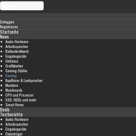
Einloggen
Registrieren
Startseite
News
Audio Hardware
Arbeitsspeicher
Balkonkraftwerk
Eingabegeräte
Gehäuse
Grafikkarten
Gaming-Stühle
Gaming
Kopfhörer & Lautsprecher
Monitore
Mainboards
CPU und Prozessor
SSD, HDDs und mehr
Smart Home
Deals
Testberichte
Audio Hardware
Arbeitsspeicher
Eingabegeräte
Datenträger