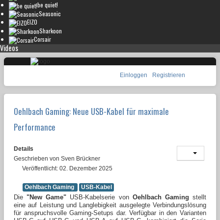
be quiet!
Seasonic
EIZO
Sharkoon
Corsair
Videos
Einloggen
Registrieren
Oehlbach Gaming: Neue USB-Kabel für maximale
Performance
Details
Geschrieben von
Sven Brückner
Veröffentlicht: 02. Dezember 2025
Oehlbach Gaming
USB-Kabel
Die
"New Game"
USB-Kabelserie von
Oehlbach Gaming
stellt
eine auf Leistung und Langlebigkeit ausgelegte Verbindungslösung
für anspruchsvolle Gaming-Setups dar. Verfügbar in den Varianten