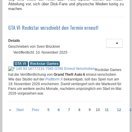
Abteilung vor, sich über Disk-Fans und physische Medien lustig zu
machen.
GTA VI: Rockstar verschiebt den Termin erneut!
Details
Geschrieben von
Sven Brückner
Veröffentlicht: 10. November 2025
GTA VI
Rockstar Games
Rockstar Games
hat die Veröffentlichung von
Grand Theft Auto 6
erneut verschoben.
Wie das Studio auf der
Plattform X
bekanntgab, soll das Spiel nun am
19. November 2026 erscheinen. Damit verlängert sich die Wartezeit für
Fans um weitere sechs Monate, nachdem ursprünglich ein Start im Mai
2026 vorgesehen war.
«
Start
Prev
5
6
7
8
9
10
11
12
1