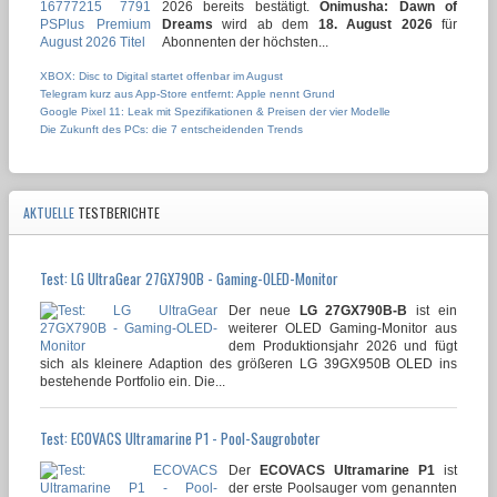
2026 bereits bestätigt.
Onimusha: Dawn of
Dreams
wird ab dem
18. August 2026
für
Abonnenten der höchsten...
XBOX: Disc to Digital startet offenbar im August
Telegram kurz aus App-Store entfernt: Apple nennt Grund
Google Pixel 11: Leak mit Spezifikationen & Preisen der vier Modelle
Die Zukunft des PCs: die 7 entscheidenden Trends
AKTUELLE
TESTBERICHTE
Test: LG UltraGear 27GX790B - Gaming-OLED-Monitor
Der neue
LG 27GX790B-B
ist ein
weiterer OLED Gaming-Monitor aus
dem Produktionsjahr 2026 und fügt
sich als kleinere Adaption des größeren LG 39GX950B OLED ins
bestehende Portfolio ein. Die...
Test: ECOVACS Ultramarine P1 - Pool-Saugroboter
Der
ECOVACS Ultramarine P1
ist
der erste Poolsauger vom genannten