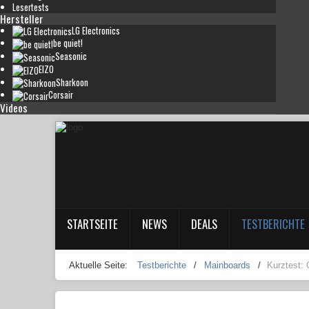
Lesertests
Hersteller
LG Electronics
be quiet!
Seasonic
EIZO
Sharkoon
Corsair
Videos
STARTSEITE
NEWS
DEALS
TESTBERICHTE
Aktuelle Seite:
Testberichte
/
Mainboards
/
Kurztest: