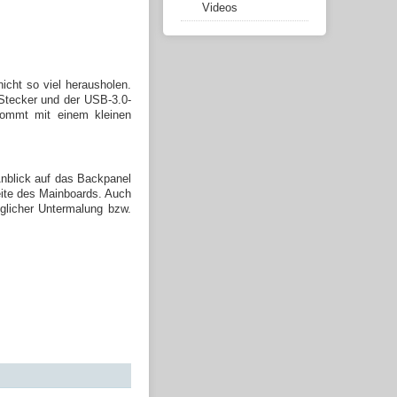
Videos
icht so viel herausholen.
Stecker und der USB-3.0-
kommt mit einem kleinen
Anblick auf das Backpanel
eite des Mainboards. Auch
glicher Untermalung bzw.