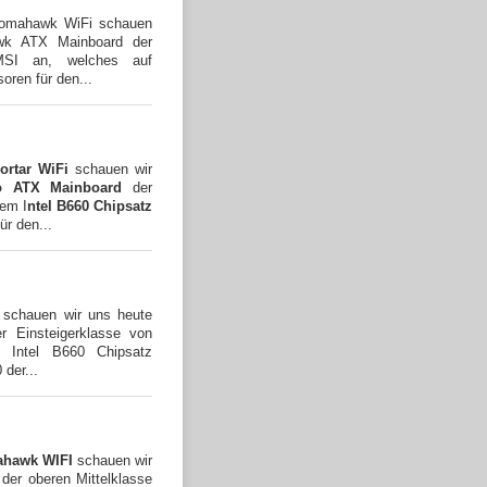
mahawk WiFi schauen
wk ATX Mainboard der
MSI an, welches auf
oren für den...
rtar WiFi
schauen wir
o ATX Mainboard
der
dem I
ntel B660 Chipsatz
ür den...
schauen wir uns heute
r Einsteigerklasse von
Intel B660 Chipsatz
 der...
hawk WIFI
schauen wir
der oberen Mittelklasse