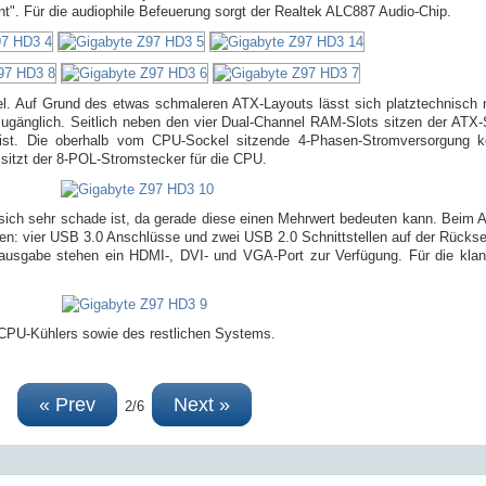
nt". Für die audiophile Befeuerung sorgt der Realtek ALC887 Audio-Chip.
l. Auf Grund des etwas schmaleren ATX-Layouts lässt sich platztechnisch n
ugänglich. Seitlich neben den vier Dual-Channel RAM-Slots sitzen der ATX-
lt ist. Die oberhalb vom CPU-Sockel sitzende 4-Phasen-Stromversorgung 
 sitzt der 8-POL-Stromstecker für die CPU.
an sich sehr schade ist, da gerade diese einen Mehrwert bedeuten kann. Beim 
hlen: vier USB 3.0 Anschlüsse und zwei USB 2.0 Schnittstellen auf der Rücks
dausgabe stehen ein HDMI-, DVI- und VGA-Port zur Verfügung. Für die klan
 CPU-Kühlers sowie des restlichen Systems.
« Prev
Next »
2/6