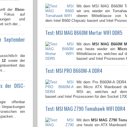
Mit dem MSI MAG B660M To
unft der
Xbox-
wir uns wieder ein Tomaha
n Fokus auf
oberen Mittelklasse von 
lichungen und
dem Intel B660 Chipsatz basiert und Intel Prozess
t sich der...
Test: MSI MAG B660M Mortar WIFI DDR5
ür September
Mit dem
MSI MAG B660M Mo
uns heute wieder ein
Micr
Mittelklasse an, welches auf 
ssichtlich die
basiert und Intel Prozessoren f
 12
sowie der
 präsentiert das
Test: MSI PRO B660M-A DDR4
s...
Mit dem Pro B660M-A DDR4 
us der DISC-
ein Micro ATX Mainboard de
MSI an, welches auf dem 
basiert und Intel Prozessoren für den Sockel 1700
gie offenbar
en Verpackungen
Test: MSI MAG Z790 Tomahawk WIFI DDR4
nzwischen ein
spacken...
Mit dem
MSI MAG Z790 Toma
uns heute ein ATX Mainboard 