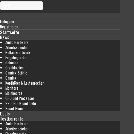
Einloggen
Registrieren
Startseite
News
Audio Hardware
Arbeitsspeicher
Balkonkraftwerk
Eingabegeräte
Gehäuse
Grafikkarten
Gaming-Stühle
Gaming
Kopfhörer & Lautsprecher
Monitore
Mainboards
CPU und Prozessor
SSD, HDDs und mehr
Smart Home
Deals
Testberichte
Audio Hardware
Arbeitsspeicher
Eingabegeräte