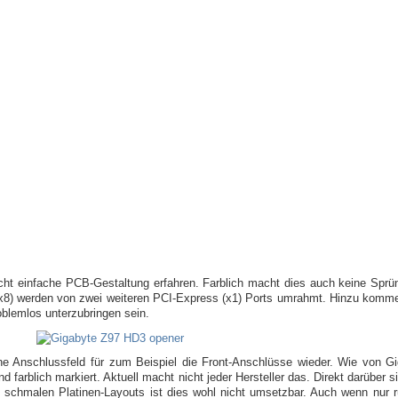
cht einfache PCB-Gestaltung erfahren. Farblich macht dies auch keine Sprü
/x8) werden von zwei weiteren PCI-Express (x1) Ports umrahmt. Hinzu komme
oblemlos unterzubringen sein.
rne Anschlussfeld für zum Beispiel die Front-Anschlüsse wieder. Wie von G
nd farblich markiert. Aktuell macht nicht jeder Hersteller das. Direkt darüber 
des schmalen Platinen-Layouts ist dies wohl nicht umsetzbar. Auch wenn nur 